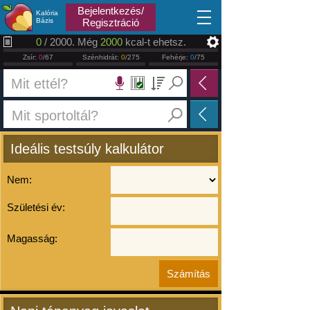
2026.08.09
Bejelentkezés/
Kalória
Bázis
Regisztráció
0
/ 2000. Még
2000
kcal-t ehetsz.
Zsír:
0
/67
Szénhidrát:
0
/275
Fehérje:
0
/75
Ideális testsúly kalkulátor
Nem:
Születési év:
Magasság: