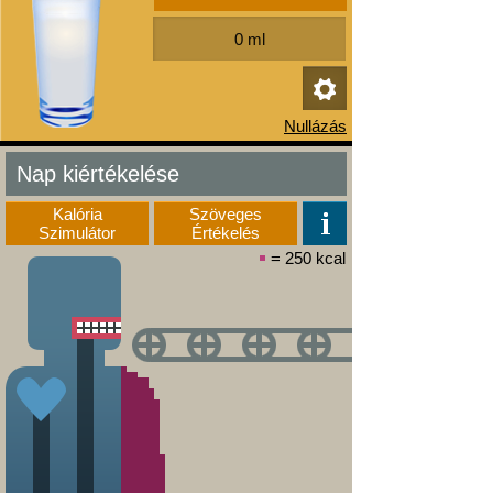
Nap kiértékelése
Kalória
Szöveges
Szimulátor
Értékelés