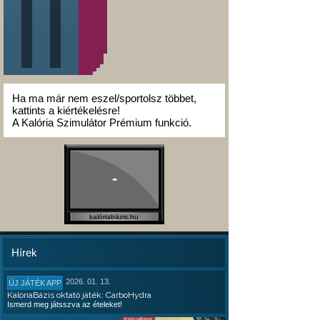
Ha ma már nem eszel/sportolsz többet,
kattints a kiértékelésre!
A Kalória Szimulátor Prémium funkció.
-
kalóriabázis.hu
Hírek
2026. 01. 13.
ÚJ JÁTÉK APP
KalóriaBázis oktató játék: CarboHydra
Ismerd meg játsszva az ételeket!