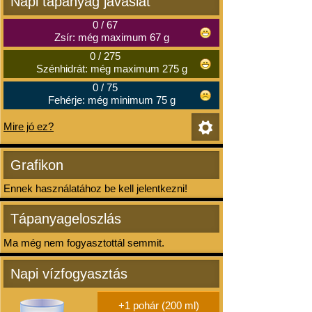
Napi tápanyag javaslat
0
/
67
Zsír: még maximum 67 g
0
/
275
Szénhidrát: még maximum 275 g
0
/
75
Fehérje: még minimum 75 g
Mire jó ez?
Grafikon
Ennek használatához be kell jelentkezni!
Tápanyageloszlás
Ma még nem fogyasztottál semmit.
Napi vízfogyasztás