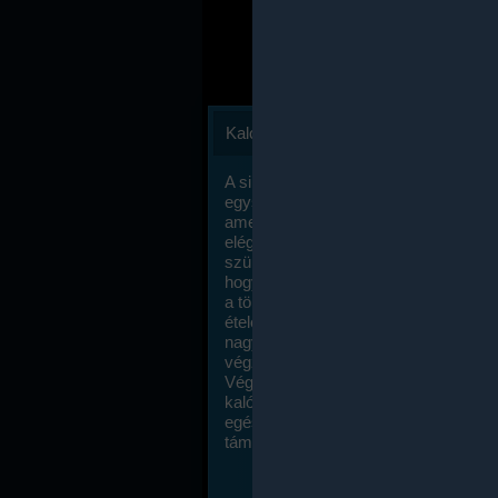
Kalóriaszámlálás
A sikeres fogyás titka valójában igen
egyszerű: égess több energiát, mint
amennyit beviszel. Természetesen e
elég nagy fegyelemre és akaraterőre
szükség, de meglepődve fogod tapasz
hogy a kalóriaszámolás mennyire ru
a többi diétához képest. Itt nincsenek ti
ételek és a megengedett kalóriabevite
nagymértékben növelheted ha testmo
végzel.
Végül, de nem utolsó sorban, a
kalóriaszámolás módszerét a legtöbb
egészségügyi szakorvos ajánlja és
támogatja.
To