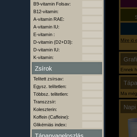
B9-vitamin Folsav:
B12-vitamin:
S
A-vitamin RAE:
A-vitamin IU:
E-vitamin :
Mire jó 
D-vitamin (D2+D3):
D-vitamin IU:
K-vitamin:
Graf
Zsírok
Ennek ha
Telített zsírsav:
Tápa
Egysz. telítetlen:
Ma még 
Többsz. telitetlen:
Transzzsír:
Napi
Koleszterin:
Koffein (Caffeine):
Glikémiás index:
Tápanyageloszlás