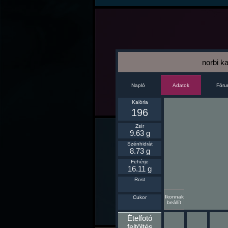
norbi k
Napló
Fór
Adatok
Kalória
196
Zsír
9.63 g
Szénhidrát
8.73 g
Fehérje
16.11 g
Rost
Ikonnak
Cukor
beállít
Ételfotó
feltöltés