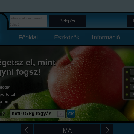
Belépés
Főoldal
Eszközök
Információ
égetsz el, mint
gyni fogsz!
élodat
portoltál
onon
i?
heti 0.5 kg fogyás
MA