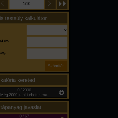
1/10
is testsúly kalkulátor
si év:
ág:
 kalória kereted
0 / 2000
Még 2000 kcal-t ehetsz ma.
 tápanyag javaslat
0
/
67