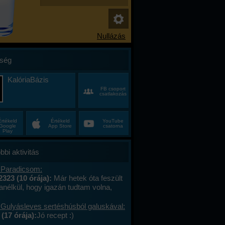
ség
KalóriaBázis
FB csoport
csatlakozás
Értékeld
Értékeld
YouTube
Google
App Store
csatorna
Play
bbi aktivitás
 Paradicsom:
2323 (10 órája):
Már hetek óta feszült
anélkül, hogy igazán tudtam volna,
alán a munkahelyi hajtás, talán az, hogy
ncas éveim közepén egyszer csak
 Gulyásleves sertéshúsból galuskával:
 körülöttem minden, ami régen izgalmas
(17 órája):
Jó recept :)
hétvégék már nem jelentettek semmit, a