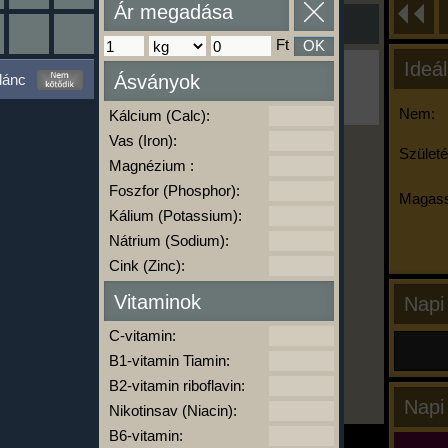
Ár megadása
Ft
OK
Ideál
Ha ma már nem eszel/sportolsz többet,
lánc
Ásványok
kattints a kiértékelésre!
A Kalória Szimulátor Prémium funkció.
Nem:
Kálcium (Calc):
Vas (Iron):
Születé
Magnézium :
-
Foszfor (Phosphor):
Magass
Kálium (Potassium):
Nátrium (Sodium):
kalóriabázis.hu
Cink (Zinc):
Vitaminok
Napi
C-vitamin:
B1-vitamin Tiamin:
B2-vitamin riboflavin:
Napi
Nikotinsav (Niacin):
B6-vitamin: