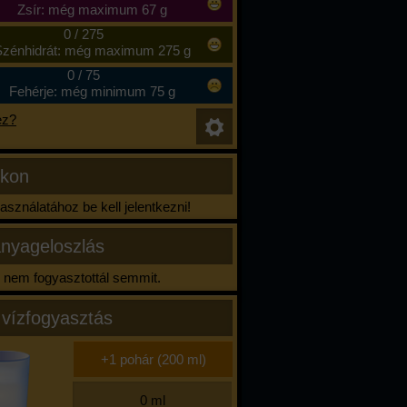
Zsír: még maximum 67 g
0
/
275
zénhidrát: még maximum 275 g
0
/
75
Fehérje: még minimum 75 g
ez?
ikon
sználatához be kell jelentkezni!
nyageloszlás
nem fogyasztottál semmit.
 vízfogyasztás