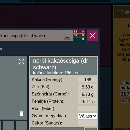
10 ér
1
ZS:
0
A l
akaóscsiga (dr schwarz)
SZ:
0
kcal
figyel
F:
0
eszel
kaló
um
Valójáb
be a
norbi kakaóscsiga (dr
schwarz)
kalória tartalma: 196 kcal
Kalória (Energy):
Zsír (Fat):
Szénhidrát (Carbo):
Fehérje (Protein):
Rost (Fiber):
Gyüm. megadva-e:
Cukor (Sugars):