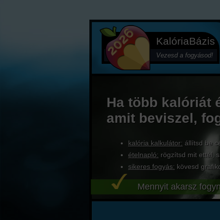
KalóriaBázis
Vezesd a fogyásod!
Ha több kalóriát 
amit beviszel, fo
kalória kalkulátor:
állítsd be c
ételnapló:
rögzítsd mit ettél, s
sikeres fogyás:
kövesd grafik
Mennyit akarsz fogyn