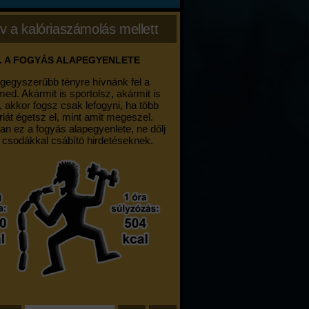
v a kalóriaszámolás mellett
. A FOGYÁS ALAPEGYENLETE
egegyszerűbb tényre hívnánk fel a
med. Akármit is sportolsz, akármit is
, akkor fogsz csak lefogyni, ha több
riát égetsz el, mint amit megeszel.
an ez a fogyás alapegyenlete, ne dőlj
 csodákkal csábító hirdetéseknek.