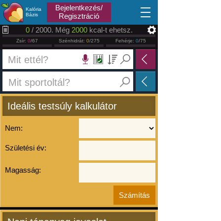
2026.08.08
Bejelentkezés/
Kalória
Bázis
Regisztráció
0
/ 2000. Még
2000
kcal-t ehetsz.
Zsír:
0
/67
Szénhidrát:
0
/275
Fehérje:
0
/75
Ideális testsúly kalkulátor
Nem:
Születési év:
Magasság: