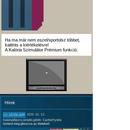
Ha ma már nem eszel/sportolsz többet,
kattints a kiértékelésre!
A Kalória Szimulátor Prémium funkció.
-
kalóriabázis.hu
Hírek
2026. 01. 13.
ÚJ JÁTÉK APP
KalóriaBázis oktató játék: CarboHydra
Ismerd meg játsszva az ételeket!