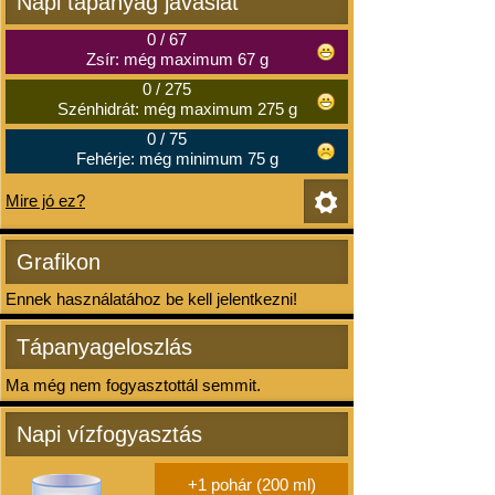
Napi tápanyag javaslat
0
/
67
Zsír: még maximum 67 g
0
/
275
Szénhidrát: még maximum 275 g
0
/
75
Fehérje: még minimum 75 g
Mire jó ez?
Grafikon
Ennek használatához be kell jelentkezni!
Tápanyageloszlás
Ma még nem fogyasztottál semmit.
Napi vízfogyasztás