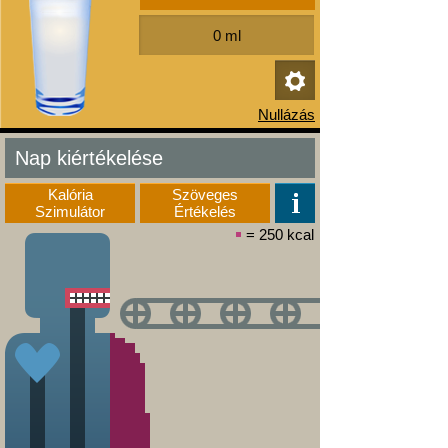
Nap kiértékelése
Kalória
Szöveges
Szimulátor
Értékelés