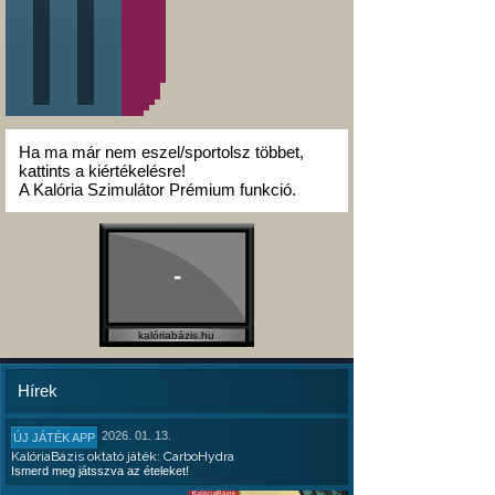
Ha ma már nem eszel/sportolsz többet,
kattints a kiértékelésre!
A Kalória Szimulátor Prémium funkció.
-
kalóriabázis.hu
Hírek
2026. 01. 13.
ÚJ JÁTÉK APP
KalóriaBázis oktató játék: CarboHydra
Ismerd meg játsszva az ételeket!