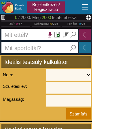
2026.08.10
Bejelentkezés/
Kalória
Bázis
Regisztráció
0
/ 2000. Még
2000
kcal-t ehetsz.
Zsír:
0
/67
Szénhidrát:
0
/275
Fehérje:
0
/75
Ideális testsúly kalkulátor
Nem:
Születési év:
Magasság: