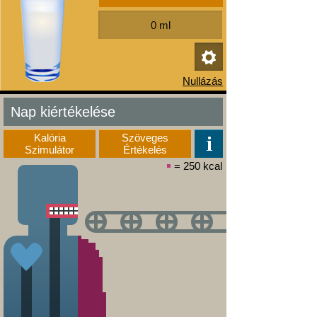
Nap kiértékelése
Kalória
Szöveges
Szimulátor
Értékelés