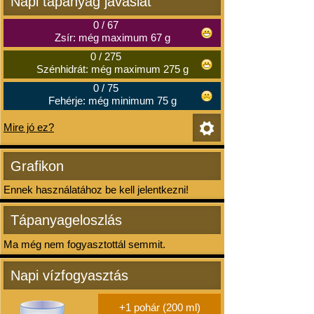
Napi tápanyag javaslat
0
/
67
Zsír: még maximum 67 g
0
/
275
Szénhidrát: még maximum 275 g
0
/
75
Fehérje: még minimum 75 g
Mire jó ez?
Grafikon
Ennek használatához be kell jelentkezni!
Tápanyageloszlás
Ma még nem fogyasztottál semmit.
Napi vízfogyasztás