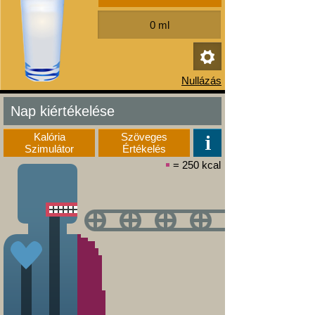
Nap kiértékelése
Kalória
Szöveges
Szimulátor
Értékelés