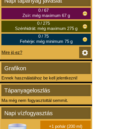
Napi tápanyag javaslat
0
/
67
Zsír: még maximum 67 g
0
/
275
Szénhidrát: még maximum 275 g
0
/
75
Fehérje: még minimum 75 g
Mire jó ez?
Grafikon
Ennek használatához be kell jelentkezni!
Tápanyageloszlás
Ma még nem fogyasztottál semmit.
Napi vízfogyasztás