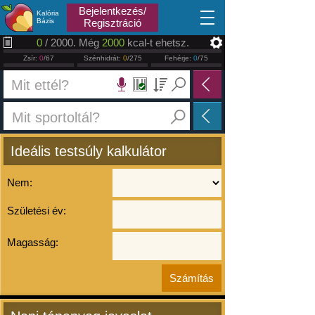
2026.08.08
Bejelentkezés/
Kalória
Bázis
Regisztráció
0
/ 2000. Még
2000
kcal-t ehetsz.
Zsír:
0
/67
Szénhidrát:
0
/275
Fehérje:
0
/75
Ideális testsúly kalkulátor
Nem:
Születési év:
Magasság: