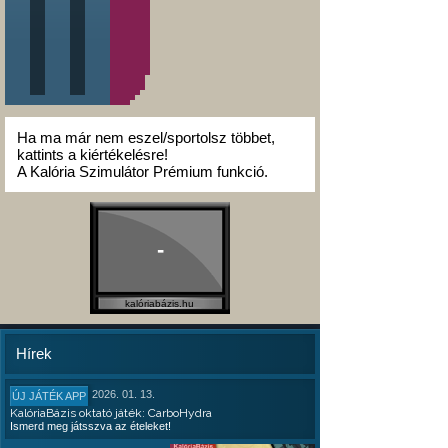
Ha ma már nem eszel/sportolsz többet,
kattints a kiértékelésre!
A Kalória Szimulátor Prémium funkció.
-
kalóriabázis.hu
Hírek
2026. 01. 13.
ÚJ JÁTÉK APP
KalóriaBázis oktató játék: CarboHydra
Ismerd meg játsszva az ételeket!