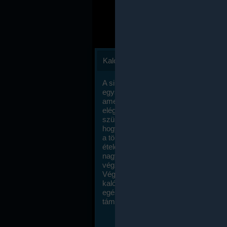
Kalóriaszámlálás
A sikeres fogyás titka valójában igen
egyszerű: égess több energiát, mint
amennyit beviszel. Természetesen e
elég nagy fegyelemre és akaraterőre
szükség, de meglepődve fogod tapasz
hogy a kalóriaszámolás mennyire ru
a többi diétához képest. Itt nincsenek ti
ételek és a megengedett kalóriabevite
nagymértékben növelheted ha testmo
végzel.
Végül, de nem utolsó sorban, a
kalóriaszámolás módszerét a legtöbb
egészségügyi szakorvos ajánlja és
támogatja.
To