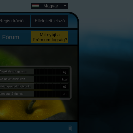
Magyar
Regisztráció
Elfelejtett jelszó
Mit nyújt a
Fórum
Prémium tagság?
Tagok összfogyása:
kg
Ma bevitt összkcal:
kcal
Mai napon aktív tagok:
fő
Kereshető ételek:
db