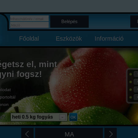
Belépés
Főoldal
Eszközök
Információ
égetsz el, mint
gyni fogsz!
élodat
portoltál
onon
i?
heti 0.5 kg fogyás
MA