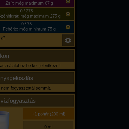
Zsír: még maximum 67 g
0
/
275
zénhidrát: még maximum 275 g
0
/
75
Fehérje: még minimum 75 g
ez?
ikon
sználatához be kell jelentkezni!
nyageloszlás
nem fogyasztottál semmit.
 vízfogyasztás