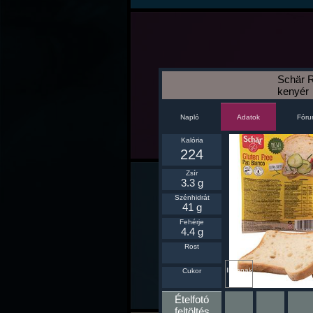
Schär R
kenyér
Napló
Fór
Adatok
Kalória
224
Zsír
3.3 g
Szénhidrát
41 g
Fehérje
4.4 g
Rost
Ikonnak
Cukor
beállít
Ételfotó
feltöltés