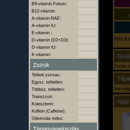
B9-vitamin Folsav:
B12-vitamin:
S
A-vitamin RAE:
A-vitamin IU:
E-vitamin :
Mire jó 
D-vitamin (D2+D3):
D-vitamin IU:
K-vitamin:
Graf
Zsírok
Ennek ha
Telített zsírsav:
Tápa
Egysz. telítetlen:
Ma még 
Többsz. telitetlen:
Transzzsír:
Napi
Koleszterin:
Koffein (Caffeine):
Glikémiás index:
Tápanyageloszlás