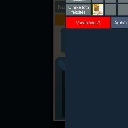
Nap kiértékelése
Címke fotó
feltöltés
Kalória
Szöveges
Szimulátor
Értékelés
Vonalkódos?
Áruház