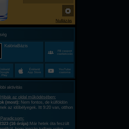
ség
KalóriaBázis
FB csoport
csatlakozás
Értékeld
Értékeld
YouTube
Google
App Store
csatorna
Play
bbi aktivitás
 Hibák az oldal működésében:
k (most):
Nem fontos, de külföldön
ek az időbélyegek. Itt 9:20 van, otthon
vittem a reggelimet, aminek az
a 8:20, de már tízórainak vette, és utolsó
 Paradicsom:
ideje 1:01 perce volt.
2323 (16 órája):
Már hetek óta feszült
anélkül, hogy igazán tudtam volna,