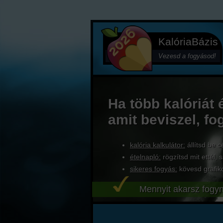
KalóriaBázis
Vezesd a fogyásod!
Ha több kalóriát 
amit beviszel, fo
kalória kalkulátor:
állítsd be c
ételnapló:
rögzítsd mit ettél, s
sikeres fogyás:
kövesd grafik
Mennyit akarsz fogyn