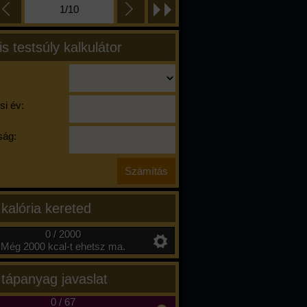
1/10
is testsúly kalkulátor
si év:
ág:
 kalória kereted
0 / 2000
Még 2000 kcal-t ehetsz ma.
 tápanyag javaslat
0
/
67