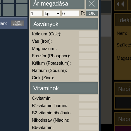
Ár megadása
Ft
OK
Ideál
Ha ma már nem eszel/sportolsz többet,
lánc
Ásványok
kattints a kiértékelésre!
A Kalória Szimulátor Prémium funkció.
Nem:
Kálcium (Calc):
Vas (Iron):
Születé
Magnézium :
-
Foszfor (Phosphor):
Magass
Kálium (Potassium):
Nátrium (Sodium):
kalóriabázis.hu
Cink (Zinc):
Vitaminok
Napi
C-vitamin:
B1-vitamin Tiamin:
B2-vitamin riboflavin:
Napi
Nikotinsav (Niacin):
B6-vitamin: