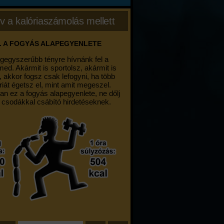
v a kalóriaszámolás mellett
. A FOGYÁS ALAPEGYENLETE
egegyszerűbb tényre hívnánk fel a
med. Akármit is sportolsz, akármit is
, akkor fogsz csak lefogyni, ha több
riát égetsz el, mint amit megeszel.
an ez a fogyás alapegyenlete, ne dőlj
 csodákkal csábító hirdetéseknek.