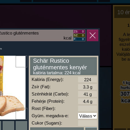
10 ér
1
ZS:
0
ustico gluténmentes
A l
SZ:
0
kcal
figyel
F:
0
eszel
kaló
um
Valójáb
be a
Schär Rustico
gluténmentes kenyér
kalória tartalma: 224 kcal
Kalória (Energy):
Zsír (Fat):
Szénhidrát (Carbo):
Fehérje (Protein):
Rost (Fiber):
Gyüm. megadva-e:
Cukor (Sugars):