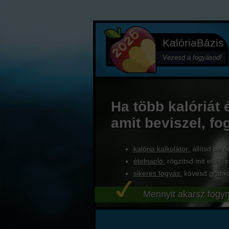
KalóriaBázis
Vezesd a fogyásod!
Ha több kalóriát 
amit beviszel, fo
kalória kalkulátor:
állítsd be c
ételnapló:
rögzítsd mit ettél, s
sikeres fogyás:
kövesd grafik
Mennyit akarsz fogyn