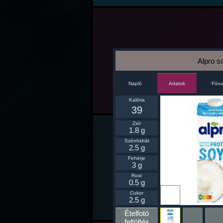
Alpro so
Napló
Fór
Adatok
Kalória
39
Zsír
1.8 g
Szénhidrát
2.5 g
Fehérje
3 g
Rost
0.5 g
Ikonnak
Cukor
beállít
2.5 g
Ételfotó
feltöltés