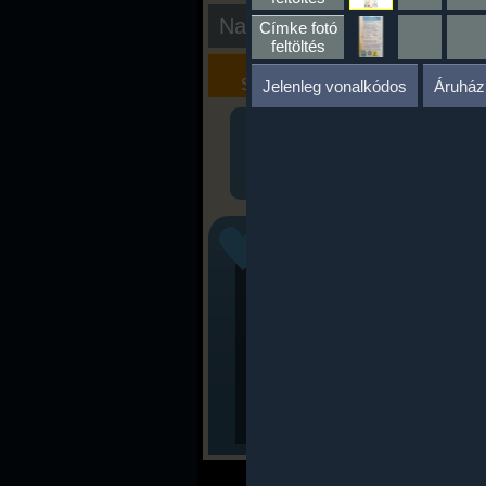
Nap kiértékelése
Címke fotó
feltöltés
Kalória
Szöveges
Szimulátor
Értékelés
Jelenleg vonalkódos
Áruház