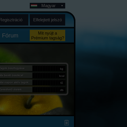
Magyar
Regisztráció
Elfelejtett jelszó
Mit nyújt a
Fórum
Prémium tagság?
Tagok összfogyása:
kg
Ma bevitt összkcal:
kcal
Mai napon aktív tagok:
fő
Kereshető ételek:
db