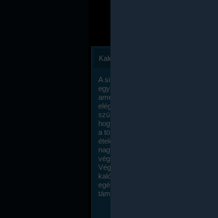
Kalóriaszámlálás
A sikeres fogyás titka valójában igen
egyszerű: égess több energiát, mint
amennyit beviszel. Természetesen e
elég nagy fegyelemre és akaraterőre
szükség, de meglepődve fogod tapasz
hogy a kalóriaszámolás mennyire ru
a többi diétához képest. Itt nincsenek ti
ételek és a megengedett kalóriabevite
nagymértékben növelheted ha testmo
végzel.
Végül, de nem utolsó sorban, a
kalóriaszámolás módszerét a legtöbb
egészségügyi szakorvos ajánlja és
támogatja.
To