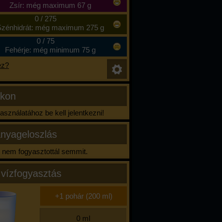
Zsír: még maximum 67 g
0
/
275
zénhidrát: még maximum 275 g
0
/
75
Fehérje: még minimum 75 g
ez?
ikon
sználatához be kell jelentkezni!
nyageloszlás
nem fogyasztottál semmit.
 vízfogyasztás