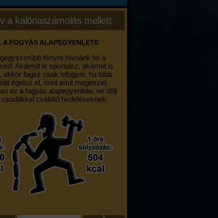
v a kalóriaszámolás mellett
. A FOGYÁS ALAPEGYENLETE
egegyszerűbb tényre hívnánk fel a
med. Akármit is sportolsz, akármit is
, akkor fogsz csak lefogyni, ha több
riát égetsz el, mint amit megeszel.
an ez a fogyás alapegyenlete, ne dőlj
 csodákkal csábító hirdetéseknek.