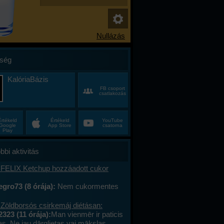
ség
KalóriaBázis
FB csoport
csatlakozás
Értékeld
Értékeld
YouTube
Google
App Store
csatorna
Play
bbi aktivitás
 FELIX Ketchup hozzáadott cukor
gro73 (8 órája):
Nem cukormentes
0%-al kevesebb cukor
 Zöldborsós csirkemáj diétásan:
2323 (11 órája):
Man vienmēr ir paticis
tas. Ne jau dārglietas vai mākslas