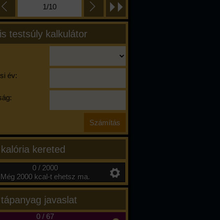
1/10
is testsúly kalkulátor
si év:
ág:
 kalória kereted
0 / 2000
Még 2000 kcal-t ehetsz ma.
 tápanyag javaslat
0
/
67