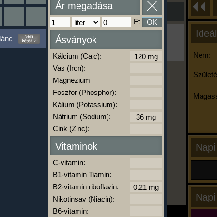
Ár megadása
Ft
OK
Ideál
Ha ma már nem eszel/sportolsz többet,
lánc
Ásványok
kattints a kiértékelésre!
A Kalória Szimulátor Prémium funkció.
Nem:
Kálcium (Calc):
Vas (Iron):
Születé
Magnézium :
-
Foszfor (Phosphor):
Magass
Kálium (Potassium):
Nátrium (Sodium):
kalóriabázis.hu
Cink (Zinc):
Vitaminok
Napi
C-vitamin:
B1-vitamin Tiamin:
B2-vitamin riboflavin:
Napi
Nikotinsav (Niacin):
B6-vitamin: