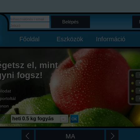
Belépés
Főoldal
Eszközök
Információ
égetsz el, mint
gyni fogsz!
élodat
portoltál
onon
i?
heti 0.5 kg fogyás
MA