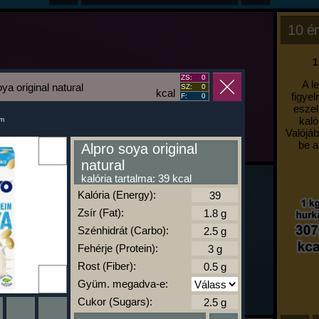
10 ér
1
ZS:
0
A l
ya original natural
SZ:
0
kcal
figyel
F:
0
eszel
kaló
um
Valójáb
be a
Alpro soya original
natural
kalória tartalma: 39 kcal
Kalória (Energy):
Zsír (Fat):
Szénhidrát (Carbo):
Fehérje (Protein):
Rost (Fiber):
Gyüm. megadva-e:
Cukor (Sugars):