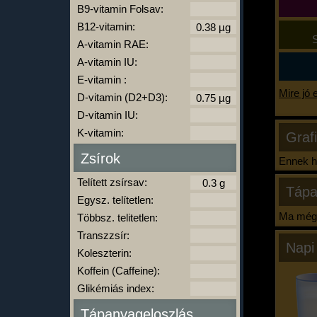
B9-vitamin Folsav:
B12-vitamin:
S
A-vitamin RAE:
A-vitamin IU:
E-vitamin :
Mire jó 
D-vitamin (D2+D3):
D-vitamin IU:
K-vitamin:
Graf
Zsírok
Ennek ha
Telített zsírsav:
Tápa
Egysz. telítetlen:
Ma még 
Többsz. telitetlen:
Transzzsír:
Napi
Koleszterin:
Koffein (Caffeine):
Glikémiás index:
Tápanyageloszlás