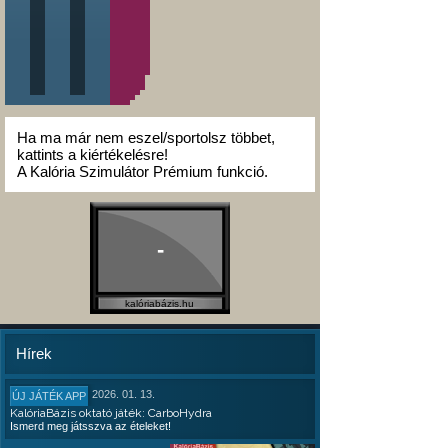
Ha ma már nem eszel/sportolsz többet,
kattints a kiértékelésre!
A Kalória Szimulátor Prémium funkció.
-
kalóriabázis.hu
Hírek
2026. 01. 13.
ÚJ JÁTÉK APP
KalóriaBázis oktató játék: CarboHydra
Ismerd meg játsszva az ételeket!