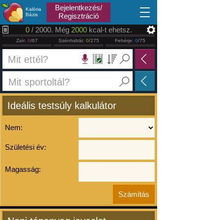
2026.08.06
Bejelentkezés/
Kalória
Bázis
Regisztráció
0
/ 2000. Még
2000
kcal-t ehetsz.
Zsír:
0
/67
Szénhidrát:
0
/275
Fehérje:
0
/75
Ideális testsúly kalkulátor
Nem:
Születési év:
Magasság: