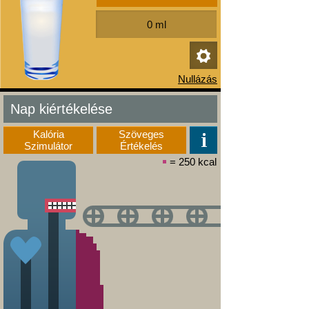
Nap kiértékelése
Kalória
Szöveges
Szimulátor
Értékelés