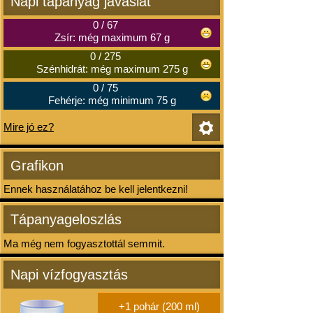
Napi tápanyag javaslat
0
/
67
Zsír: még maximum 67 g
0
/
275
Szénhidrát: még maximum 275 g
0
/
75
Fehérje: még minimum 75 g
Mire jó ez?
Grafikon
Ennek használatához be kell jelentkezni!
Tápanyageloszlás
Ma még nem fogyasztottál semmit.
Napi vízfogyasztás