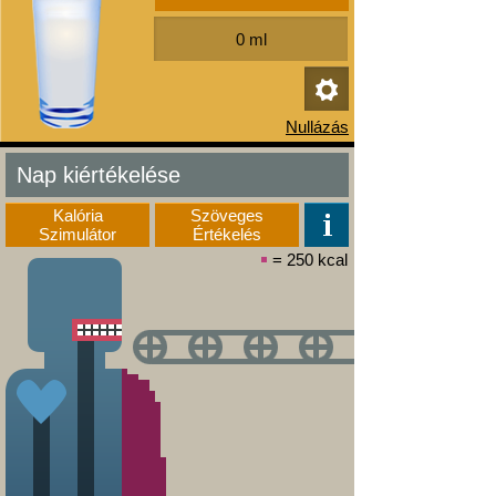
Nap kiértékelése
Kalória
Szöveges
Szimulátor
Értékelés