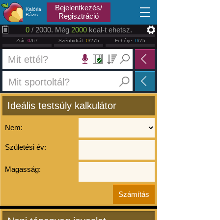
2026.08.10
Bejelentkezés/
Kalória
Bázis
Regisztráció
0
/ 2000. Még
2000
kcal-t ehetsz.
Zsír:
0
/67
Szénhidrát:
0
/275
Fehérje:
0
/75
Ideális testsúly kalkulátor
Nem:
Születési év:
Magasság: