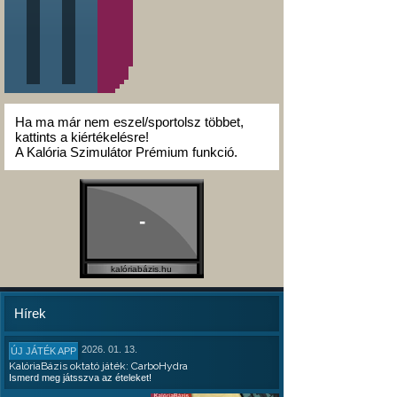
Ha ma már nem eszel/sportolsz többet,
kattints a kiértékelésre!
A Kalória Szimulátor Prémium funkció.
-
kalóriabázis.hu
Hírek
2026. 01. 13.
ÚJ JÁTÉK APP
KalóriaBázis oktató játék: CarboHydra
Ismerd meg játsszva az ételeket!