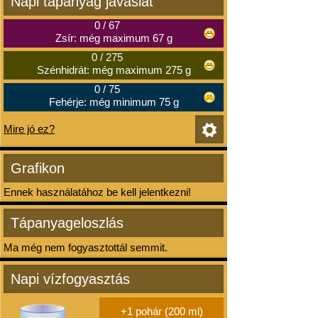
Napi tápanyag javaslat
0
/
67
Zsír: még maximum 67 g
0
/
275
Szénhidrát: még maximum 275 g
0
/
75
Fehérje: még minimum 75 g
Mire jó ez?
Grafikon
Ennek használatához be kell jelentkezni!
Tápanyageloszlás
Ma még nem fogyasztottál semmit.
Napi vízfogyasztás