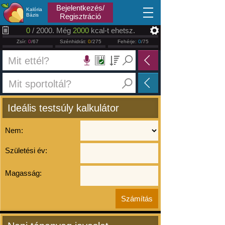
2026.08.07
Bejelentkezés/
Kalória
Bázis
Regisztráció
0
/ 2000. Még
2000
kcal-t ehetsz.
Zsír:
0
/67
Szénhidrát:
0
/275
Fehérje:
0
/75
Ideális testsúly kalkulátor
Nem:
Születési év:
Magasság: