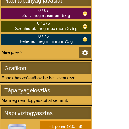
Napi tápanyag javaslat
0
/
67
Zsír: még maximum 67 g
0
/
275
Szénhidrát: még maximum 275 g
0
/
75
Fehérje: még minimum 75 g
Mire jó ez?
Grafikon
Ennek használatához be kell jelentkezni!
Tápanyageloszlás
Ma még nem fogyasztottál semmit.
Napi vízfogyasztás