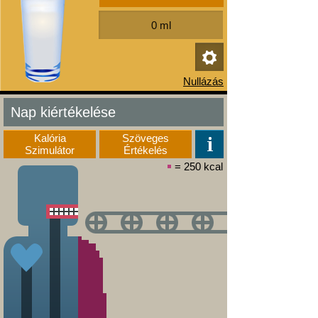
Nap kiértékelése
Kalória
Szöveges
Szimulátor
Értékelés