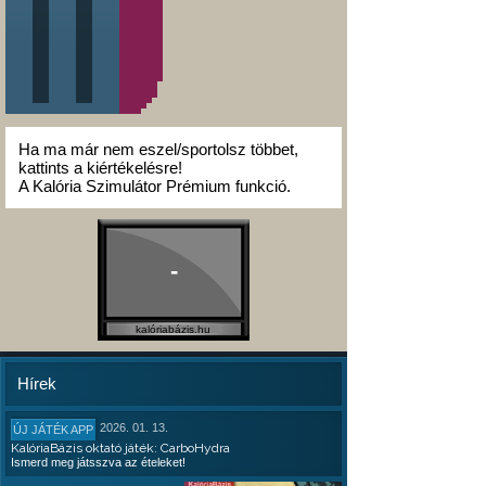
Ha ma már nem eszel/sportolsz többet,
kattints a kiértékelésre!
A Kalória Szimulátor Prémium funkció.
-
kalóriabázis.hu
Hírek
2026. 01. 13.
ÚJ JÁTÉK APP
KalóriaBázis oktató játék: CarboHydra
Ismerd meg játsszva az ételeket!