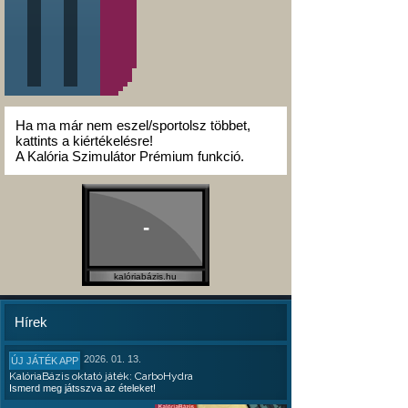
Ha ma már nem eszel/sportolsz többet,
kattints a kiértékelésre!
A Kalória Szimulátor Prémium funkció.
-
kalóriabázis.hu
Hírek
2026. 01. 13.
ÚJ JÁTÉK APP
KalóriaBázis oktató játék: CarboHydra
Ismerd meg játsszva az ételeket!