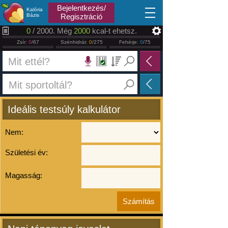
2026.08.09
Bejelentkezés/
Kalória
Bázis
Regisztráció
0
/ 2000. Még
2000
kcal-t ehetsz.
Zsír:
0
/67
Szénhidrát:
0
/275
Fehérje:
0
/75
Ideális testsúly kalkulátor
Nem:
Születési év:
Magasság: