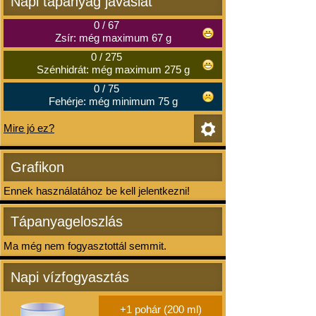
Napi tápanyag javaslat
0
/
67
Zsír: még maximum 67 g
0
/
275
Szénhidrát: még maximum 275 g
0
/
75
Fehérje: még minimum 75 g
Mire jó ez?
Grafikon
Ennek használatához be kell jelentkezni!
Tápanyageloszlás
Ma még nem fogyasztottál semmit.
Napi vízfogyasztás