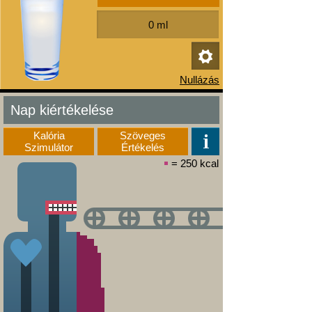
Nap kiértékelése
Kalória
Szöveges
Szimulátor
Értékelés