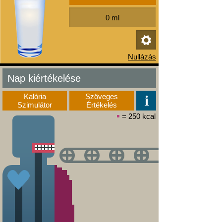
Nap kiértékelése
Kalória
Szöveges
Szimulátor
Értékelés