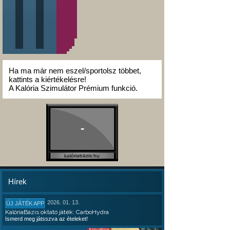
Ha ma már nem eszel/sportolsz többet,
kattints a kiértékelésre!
A Kalória Szimulátor Prémium funkció.
-
kalóriabázis.hu
Hírek
2026. 01. 13.
ÚJ JÁTÉK APP
KalóriaBázis oktató játék: CarboHydra
Ismerd meg játsszva az ételeket!