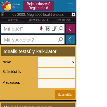
2026.08.09
Bejelentkezés/
Kalória
Bázis
Regisztráció
0
/ 2000. Még
2000
kcal-t ehetsz.
Zsír:
0
/67
Szénhidrát:
0
/275
Fehérje:
0
/75
Ideális testsúly kalkulátor
Nem:
Születési év:
Magasság: