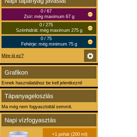
Napi tápanyag javaslat
0
/
67
Zsír: még maximum 67 g
0
/
275
Szénhidrát: még maximum 275 g
0
/
75
Fehérje: még minimum 75 g
Mire jó ez?
Grafikon
Ennek használatához be kell jelentkezni!
Tápanyageloszlás
Ma még nem fogyasztottál semmit.
Napi vízfogyasztás