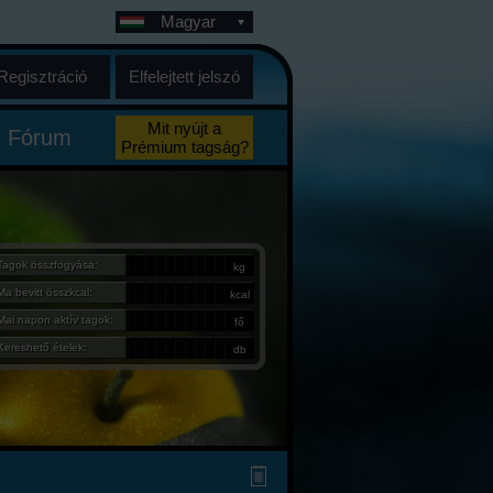
Magyar
Regisztráció
Elfelejtett jelszó
Mit nyújt a
Fórum
Prémium tagság?
Tagok összfogyása:
kg
Ma bevitt összkcal:
kcal
Mai napon aktív tagok:
fő
Kereshető ételek:
db