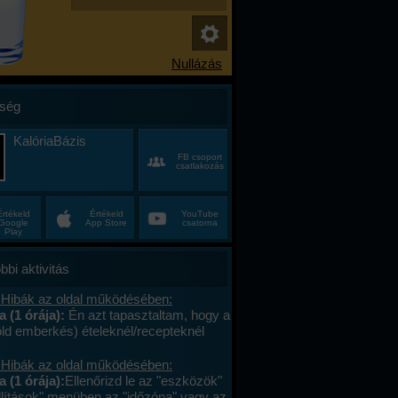
ség
KalóriaBázis
FB csoport
csatlakozás
Értékeld
Értékeld
YouTube
Google
App Store
csatorna
Play
bbi aktivitás
 Hibák az oldal működésében:
a (1 órája):
Én azt tapasztaltam, hogy a
öld emberkés) ételeknél/recepteknél
aktív a vonalkód, ha nem ajánlottam
. Viszont (szerintem) nem kell/érdemes
 Hibák az oldal működésében:
elt közösbe ajánlani
a (1 órája):
Ellenőrizd le az "eszközök"
er,/huszadszor ami egyszer már fent
állítások" menüben az "időzóna" vagy az