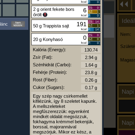
kcal
F:
0
ZS:
0
2 g orient fekete bors
6
SZ:
1
őrölt
kcal
F:
0
Ideál
Ha ma már nem eszel/sportolsz többet,
ZS:
14
191
lánc
50 g Trappista sajt
kattints a kiértékelésre!
SZ:
1
kcal
F:
14
A Kalória Szimulátor Prémium funkció.
Nem:
ZS:
0
0
20 g Konyhasó
SZ:
0
kcal
F:
0
Születé
Kalória (Energy):
-
Zsír (Fat):
Magass
Szénhidrát (Carbo):
Fehérje (Protein):
kalóriabázis.hu
Rost (Fiber):
Cukor (Sugars):
Napi
Egy szép nagy csirkemellet
kifilézünk, így 8 szeletet kapunk.
A mellszeleteket
megfűszerezzük: egyenként
mindkét oldalát megsózzuk,
fokhagyma krémmel bekenjük,
Napi
borssal, majorannával
megszórjuk. Mikor ez kész, a