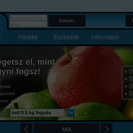
Belépés
Főoldal
Eszközök
Információ
égetsz el, mint
gyni fogsz!
élodat
portoltál
onon
i?
heti 0.5 kg fogyás
MA