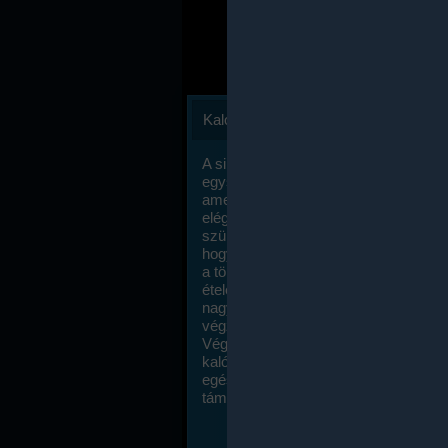
Kalóriaszámlálás
A sikeres fogyás titka valójában igen
egyszerű: égess több energiát, mint
amennyit beviszel. Természetesen e
elég nagy fegyelemre és akaraterőre
szükség, de meglepődve fogod tapasz
hogy a kalóriaszámolás mennyire ru
a többi diétához képest. Itt nincsenek ti
ételek és a megengedett kalóriabevite
nagymértékben növelheted ha testmo
végzel.
Végül, de nem utolsó sorban, a
kalóriaszámolás módszerét a legtöbb
egészségügyi szakorvos ajánlja és
támogatja.
To