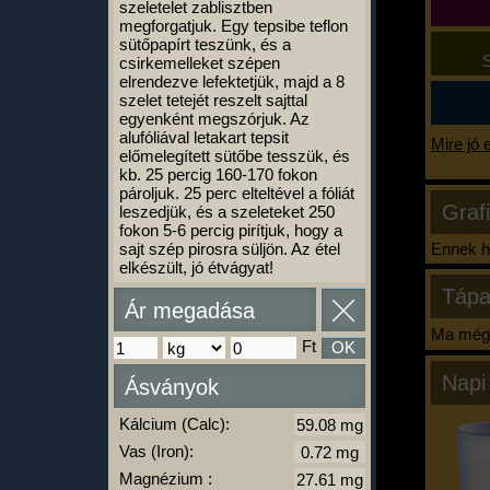
szeletelet zablisztben
megforgatjuk. Egy tepsibe teflon
sütőpapírt teszünk, és a
S
csirkemelleket szépen
elrendezve lefektetjük, majd a 8
szelet tetejét reszelt sajttal
egyenként megszórjuk. Az
alufóliával letakart tepsit
Mire jó 
előmelegített sütőbe tesszük, és
kb. 25 percig 160-170 fokon
pároljuk. 25 perc elteltével a fóliát
Graf
leszedjük, és a szeleteket 250
fokon 5-6 percig pirítjuk, hogy a
sajt szép pirosra süljön. Az étel
Ennek ha
elkészült, jó étvágyat!
Tápa
Ár megadása
Ma még 
Ft
OK
Napi
Ásványok
Kálcium (Calc):
Vas (Iron):
Magnézium :