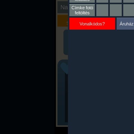
Nap kiértékelése
Címke fotó
feltöltés
Kalória
Szöveges
Szimulátor
Értékelés
Vonalkódos?
Áruház