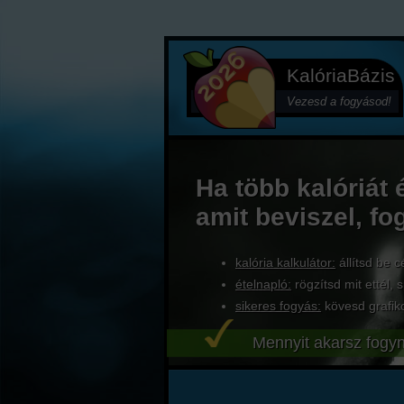
KalóriaBázis
Vezesd a fogyásod!
Ha több kalóriát 
amit beviszel, fo
kalória kalkulátor:
állítsd be c
ételnapló:
rögzítsd mit ettél, s
sikeres fogyás:
kövesd grafik
Mennyit akarsz fogyn