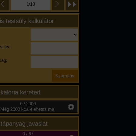
1/10
is testsúly kalkulátor
si év:
ág:
 kalória kereted
0 / 2000
Még 2000 kcal-t ehetsz ma.
 tápanyag javaslat
0
/
67