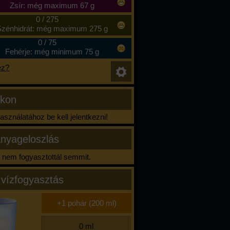
Zsír: még maximum 67 g
0
/
275
zénhidrát: még maximum 275 g
0
/
75
Fehérje: még minimum 75 g
ez?
ikon
sználatához be kell jelentkezni!
nyageloszlás
nem fogyasztottál semmit.
 vízfogyasztás