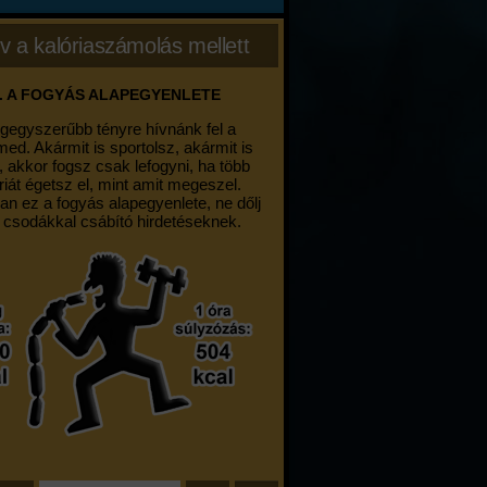
v a kalóriaszámolás mellett
. A FOGYÁS ALAPEGYENLETE
egegyszerűbb tényre hívnánk fel a
med. Akármit is sportolsz, akármit is
, akkor fogsz csak lefogyni, ha több
riát égetsz el, mint amit megeszel.
an ez a fogyás alapegyenlete, ne dőlj
 csodákkal csábító hirdetéseknek.