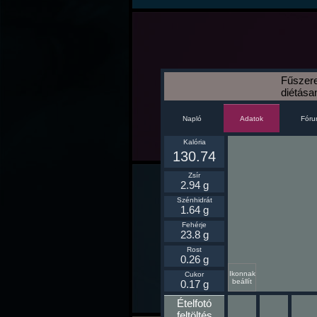
Fűszere
diétása
Napló
Fór
Adatok
Kalória
130.74
Zsír
2.94 g
Szénhidrát
1.64 g
Fehérje
23.8 g
Rost
0.26 g
Ikonnak
Cukor
beállít
0.17 g
Ételfotó
feltöltés