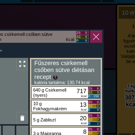
10 ér
1
ZS:
0
s csirkemell csőben sütve
A l
SZ:
0
n
kcal
figyel
F:
0
eszel
kaló
um
Valójáb
be a
Fűszeres csirkemell
csőben sütve diétásan
recept
kalória tartalma: 130.74 kcal
ZS:
6
640 g Csirkemell
717
SZ:
3
(nyers)
kcal
F:
158
ZS:
0
10 g
13
SZ:
2
Fokhagymakrém
kcal
F:
0
ZS:
0
20
5 g Zabliszt
SZ:
3
kcal
F:
1
ZS:
0
8
3 g Majoranna
SZ:
2