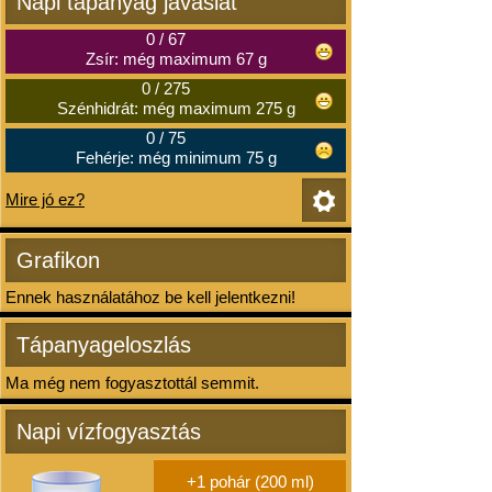
Napi tápanyag javaslat
0
/
67
Zsír: még maximum 67 g
0
/
275
Szénhidrát: még maximum 275 g
0
/
75
Fehérje: még minimum 75 g
Mire jó ez?
Grafikon
Ennek használatához be kell jelentkezni!
Tápanyageloszlás
Ma még nem fogyasztottál semmit.
Napi vízfogyasztás