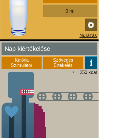
Nap kiértékelése
Kalória
Szöveges
Szimulátor
Értékelés