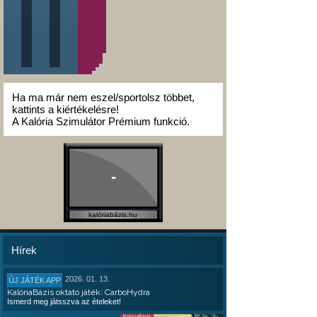
Ha ma már nem eszel/sportolsz többet,
kattints a kiértékelésre!
A Kalória Szimulátor Prémium funkció.
-
kalóriabázis.hu
Hírek
2026. 01. 13.
ÚJ JÁTÉK APP
KalóriaBázis oktató játék: CarboHydra
Ismerd meg játsszva az ételeket!