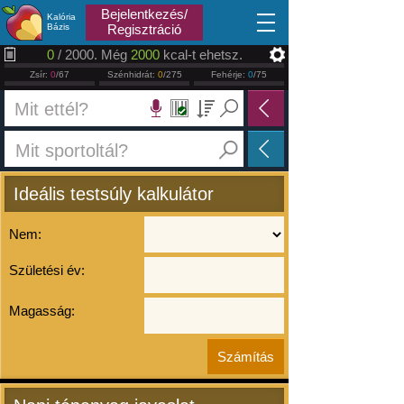
2026.08.09
Bejelentkezés/
Kalória
Bázis
Regisztráció
0
/ 2000. Még
2000
kcal-t ehetsz.
Zsír:
0
/67
Szénhidrát:
0
/275
Fehérje:
0
/75
Ideális testsúly kalkulátor
Nem:
Születési év:
Magasság: