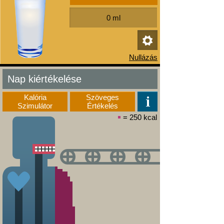
Nap kiértékelése
Kalória
Szöveges
Szimulátor
Értékelés