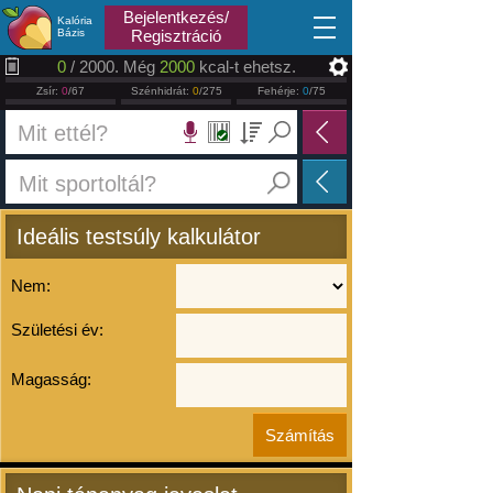
2026.08.06
Bejelentkezés/
Kalória
Bázis
Regisztráció
0
/ 2000. Még
2000
kcal-t ehetsz.
Zsír:
0
/67
Szénhidrát:
0
/275
Fehérje:
0
/75
Ideális testsúly kalkulátor
Nem:
Születési év:
Magasság: