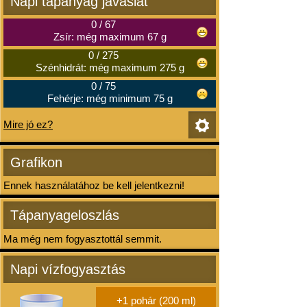
Napi tápanyag javaslat
0
/
67
Zsír: még maximum 67 g
0
/
275
Szénhidrát: még maximum 275 g
0
/
75
Fehérje: még minimum 75 g
Mire jó ez?
Grafikon
Ennek használatához be kell jelentkezni!
Tápanyageloszlás
Ma még nem fogyasztottál semmit.
Napi vízfogyasztás