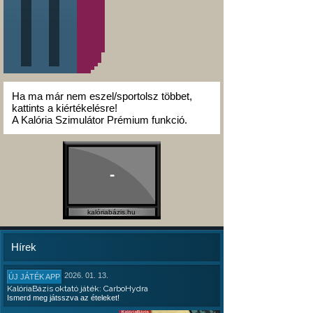
Ha ma már nem eszel/sportolsz többet,
kattints a kiértékelésre!
A Kalória Szimulátor Prémium funkció.
-
kalóriabázis.hu
Hírek
2026. 01. 13.
ÚJ JÁTÉK APP
KalóriaBázis oktató játék: CarboHydra
Ismerd meg játsszva az ételeket!