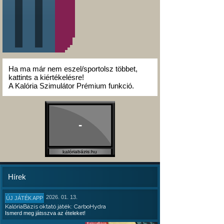
Ha ma már nem eszel/sportolsz többet,
kattints a kiértékelésre!
A Kalória Szimulátor Prémium funkció.
-
kalóriabázis.hu
Hírek
2026. 01. 13.
ÚJ JÁTÉK APP
KalóriaBázis oktató játék: CarboHydra
Ismerd meg játsszva az ételeket!