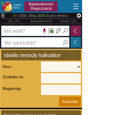
2026.08.07
Bejelentkezés/
Kalória
Bázis
Regisztráció
0
/ 2000. Még
2000
kcal-t ehetsz.
Zsír:
0
/67
Szénhidrát:
0
/275
Fehérje:
0
/75
Ideális testsúly kalkulátor
Nem:
Születési év:
Magasság: