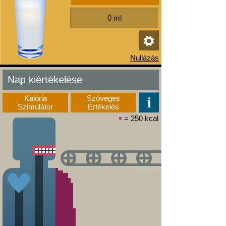
Nap kiértékelése
Kalória
Szöveges
Szimulátor
Értékelés