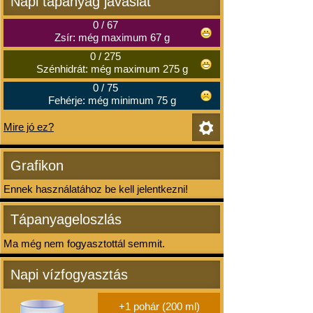
Napi tápanyag javaslat
0
/
67
Zsír: még maximum 67 g
0
/
275
Szénhidrát: még maximum 275 g
0
/
75
Fehérje: még minimum 75 g
Mire jó ez?
Grafikon
Ennek használatához be kell jelentkezni!
Tápanyageloszlás
Ma még nem fogyasztottál semmit.
Napi vízfogyasztás