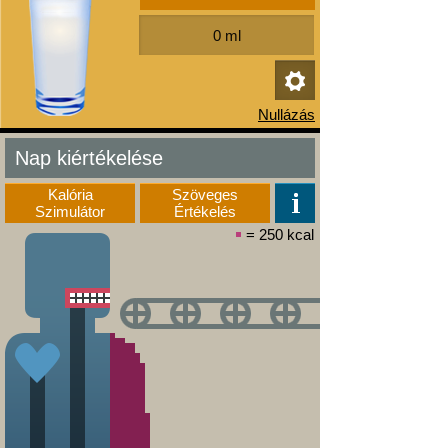
Nap kiértékelése
Kalória
Szöveges
Szimulátor
Értékelés