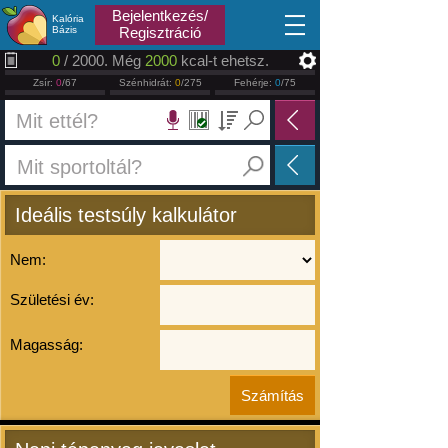
2026.08.07
Bejelentkezés/
Kalória
Bázis
Regisztráció
0
/ 2000. Még
2000
kcal-t ehetsz.
Zsír:
0
/67
Szénhidrát:
0
/275
Fehérje:
0
/75
Ideális testsúly kalkulátor
Nem:
Születési év:
Magasság: