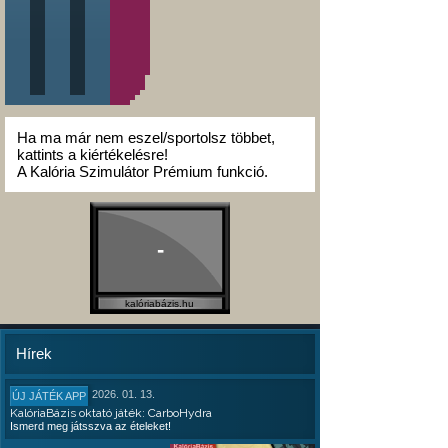
Ha ma már nem eszel/sportolsz többet,
kattints a kiértékelésre!
A Kalória Szimulátor Prémium funkció.
-
kalóriabázis.hu
Hírek
2026. 01. 13.
ÚJ JÁTÉK APP
KalóriaBázis oktató játék: CarboHydra
Ismerd meg játsszva az ételeket!