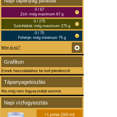
Napi tápanyag javaslat
0
/
67
Zsír: még maximum 67 g
0
/
275
Szénhidrát: még maximum 275 g
0
/
75
Fehérje: még minimum 75 g
Mire jó ez?
Grafikon
Ennek használatához be kell jelentkezni!
Tápanyageloszlás
Ma még nem fogyasztottál semmit.
Napi vízfogyasztás