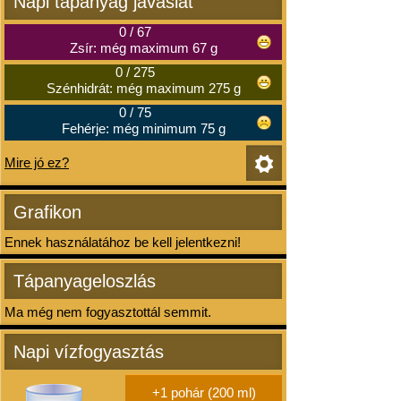
Napi tápanyag javaslat
0
/
67
Zsír: még maximum 67 g
0
/
275
Szénhidrát: még maximum 275 g
0
/
75
Fehérje: még minimum 75 g
Mire jó ez?
Grafikon
Ennek használatához be kell jelentkezni!
Tápanyageloszlás
Ma még nem fogyasztottál semmit.
Napi vízfogyasztás