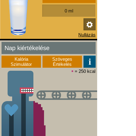
Nap kiértékelése
Kalória
Szöveges
Szimulátor
Értékelés