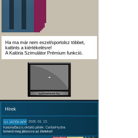
Ha ma már nem eszel/sportolsz többet,
kattints a kiértékelésre!
A Kalória Szimulátor Prémium funkció.
-
kalóriabázis.hu
Hírek
2026. 01. 13.
ÚJ JÁTÉK APP
KalóriaBázis oktató játék: CarboHydra
Ismerd meg játsszva az ételeket!