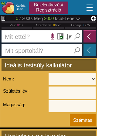
2026.08.07
Bejelentkezés/
Kalória
Bázis
Regisztráció
0
/ 2000. Még
2000
kcal-t ehetsz.
Zsír:
0
/67
Szénhidrát:
0
/275
Fehérje:
0
/75
Ideális testsúly kalkulátor
Nem:
Születési év:
Magasság: