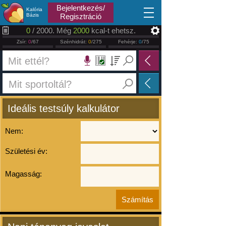
2026.08.10
Bejelentkezés/
Kalória
Bázis
Regisztráció
0
/ 2000. Még
2000
kcal-t ehetsz.
Zsír:
0
/67
Szénhidrát:
0
/275
Fehérje:
0
/75
Ideális testsúly kalkulátor
Nem:
Születési év:
Magasság: