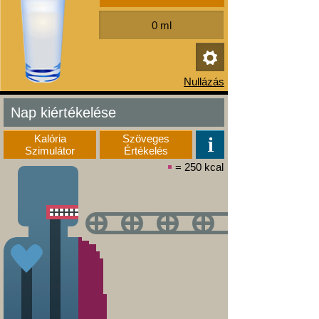
Nap kiértékelése
Kalória
Szöveges
Szimulátor
Értékelés