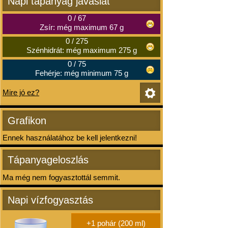
Napi tápanyag javaslat
0
/
67
Zsír: még maximum 67 g
0
/
275
Szénhidrát: még maximum 275 g
0
/
75
Fehérje: még minimum 75 g
Mire jó ez?
Grafikon
Ennek használatához be kell jelentkezni!
Tápanyageloszlás
Ma még nem fogyasztottál semmit.
Napi vízfogyasztás