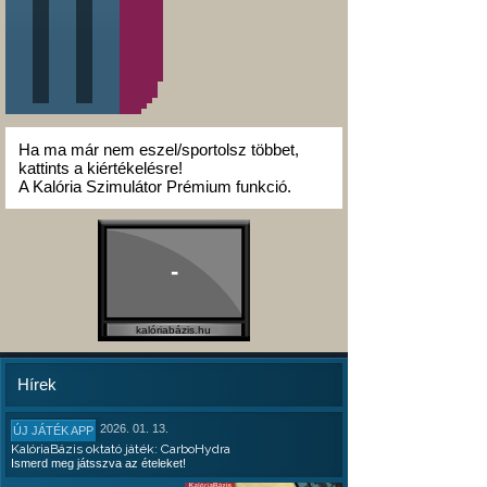
Ha ma már nem eszel/sportolsz többet,
kattints a kiértékelésre!
A Kalória Szimulátor Prémium funkció.
-
kalóriabázis.hu
Hírek
2026. 01. 13.
ÚJ JÁTÉK APP
KalóriaBázis oktató játék: CarboHydra
Ismerd meg játsszva az ételeket!