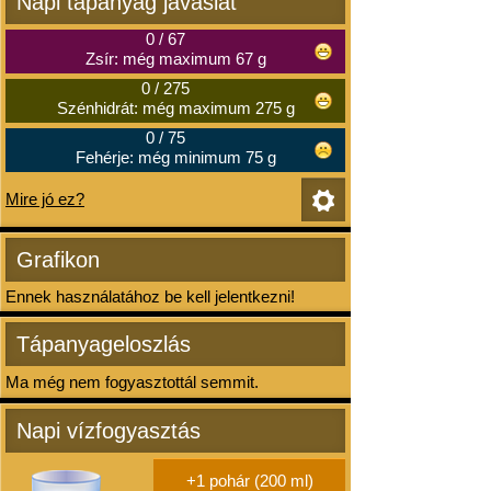
Napi tápanyag javaslat
0
/
67
Zsír: még maximum 67 g
0
/
275
Szénhidrát: még maximum 275 g
0
/
75
Fehérje: még minimum 75 g
Mire jó ez?
Grafikon
Ennek használatához be kell jelentkezni!
Tápanyageloszlás
Ma még nem fogyasztottál semmit.
Napi vízfogyasztás