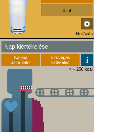
Nap kiértékelése
Kalória
Szöveges
Szimulátor
Értékelés