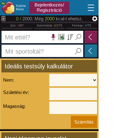
2026.08.07
Bejelentkezés/
Kalória
Bázis
Regisztráció
0
/ 2000. Még
2000
kcal-t ehetsz.
Zsír:
0
/67
Szénhidrát:
0
/275
Fehérje:
0
/75
Ideális testsúly kalkulátor
Nem:
Születési év:
Magasság: