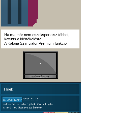
Ha ma már nem eszel/sportolsz többet,
kattints a kiértékelésre!
A Kalória Szimulátor Prémium funkció.
-
kalóriabázis.hu
Hírek
2026. 01. 13.
ÚJ JÁTÉK APP
KalóriaBázis oktató játék: CarboHydra
Ismerd meg játsszva az ételeket!