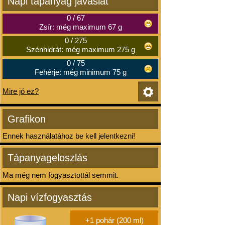
Napi tápanyag javaslat
0
/
67
Zsír: még maximum 67 g
0
/
275
Szénhidrát: még maximum 275 g
0
/
75
Fehérje: még minimum 75 g
Mire jó ez?
Grafikon
Ennek használatához be kell jelentkezni!
Tápanyageloszlás
Ma még nem fogyasztottál semmit.
Napi vízfogyasztás