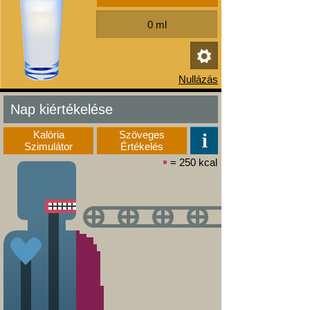
Nap kiértékelése
Kalória
Szöveges
Szimulátor
Értékelés