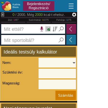
2026.08.07
Bejelentkezés/
Kalória
Bázis
Regisztráció
0
/ 2000. Még
2000
kcal-t ehetsz.
Zsír:
0
/67
Szénhidrát:
0
/275
Fehérje:
0
/75
Ideális testsúly kalkulátor
Nem:
Születési év:
Magasság: