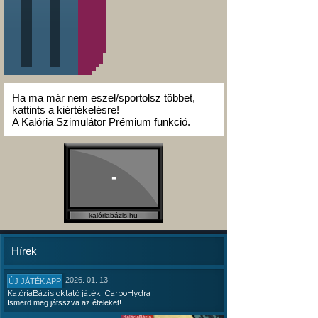
Ha ma már nem eszel/sportolsz többet,
kattints a kiértékelésre!
A Kalória Szimulátor Prémium funkció.
-
kalóriabázis.hu
Hírek
2026. 01. 13.
ÚJ JÁTÉK APP
KalóriaBázis oktató játék: CarboHydra
Ismerd meg játsszva az ételeket!