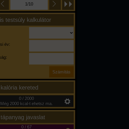
1/10
is testsúly kalkulátor
si év:
ág:
 kalória kereted
0 / 2000
Még 2000 kcal-t ehetsz ma.
 tápanyag javaslat
0
/
67