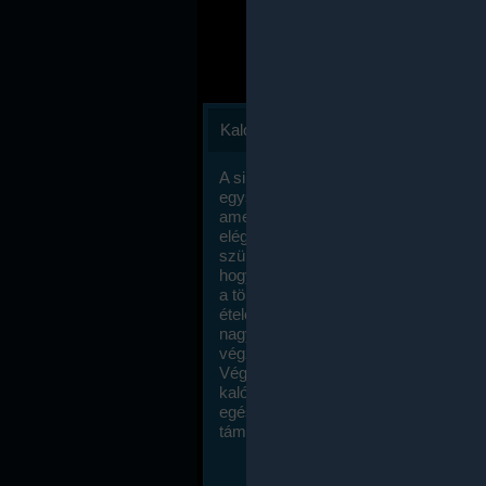
Kalóriaszámlálás
A sikeres fogyás titka valójában igen
egyszerű: égess több energiát, mint
amennyit beviszel. Természetesen e
elég nagy fegyelemre és akaraterőre
szükség, de meglepődve fogod tapasz
hogy a kalóriaszámolás mennyire ru
a többi diétához képest. Itt nincsenek ti
ételek és a megengedett kalóriabevite
nagymértékben növelheted ha testmo
végzel.
Végül, de nem utolsó sorban, a
kalóriaszámolás módszerét a legtöbb
egészségügyi szakorvos ajánlja és
támogatja.
To