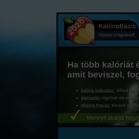
KalóriaBázis
Vezesd a fogyásod!
Ha több kalóriát 
amit beviszel, fo
kalória kalkulátor:
állítsd be c
ételnapló:
rögzítsd mit ettél, s
sikeres fogyás:
kövesd grafik
Mennyit akarsz fogyn