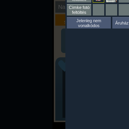
Nap kiértékelése
Címke fotó
feltöltés
Kalória
Szöveges
Jelenleg nem
Szimulátor
Értékelés
Áruház
vonalkódos