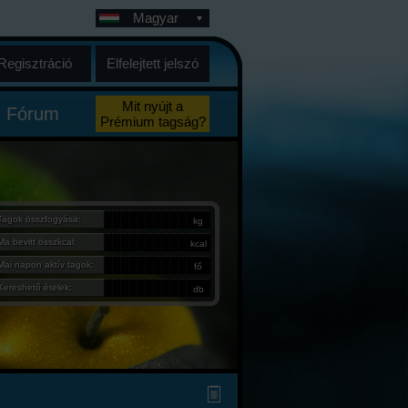
Magyar
Regisztráció
Elfelejtett jelszó
Mit nyújt a
Fórum
Prémium tagság?
Tagok összfogyása:
kg
Ma bevitt összkcal:
kcal
Mai napon aktív tagok:
fő
Kereshető ételek:
db