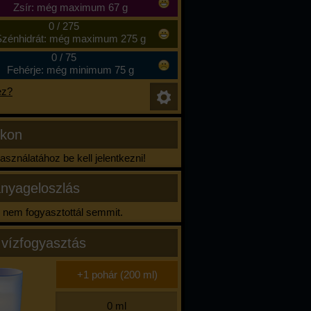
Zsír: még maximum 67 g
0
/
275
zénhidrát: még maximum 275 g
0
/
75
Fehérje: még minimum 75 g
ez?
ikon
sználatához be kell jelentkezni!
nyageloszlás
nem fogyasztottál semmit.
 vízfogyasztás