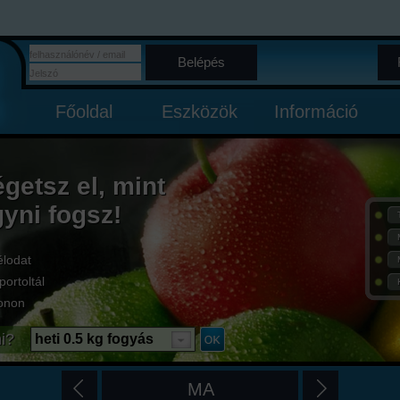
Belépés
Főoldal
Eszközök
Információ
égetsz el, mint
gyni fogsz!
élodat
portoltál
onon
i?
heti 0.5 kg fogyás
MA