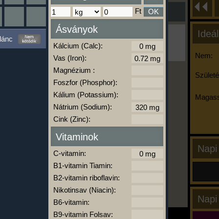
Ft
OK
Ásványok
Ideál
Ha ma már nem eszel/sportolsz többet,
lánc
kattints a kiértékelésre!
Kálcium (Calc):
A Kalória Szimulátor Prémium funkció.
Nem:
Vas (Iron):
Magnézium :
Születé
Foszfor (Phosphor):
-
Kálium (Potassium):
Magass
Nátrium (Sodium):
Cink (Zinc):
kalóriabázis.hu
Vitaminok
Napi
C-vitamin:
B1-vitamin Tiamin:
B2-vitamin riboflavin:
Nikotinsav (Niacin):
Napi
B6-vitamin:
B9-vitamin Folsav: