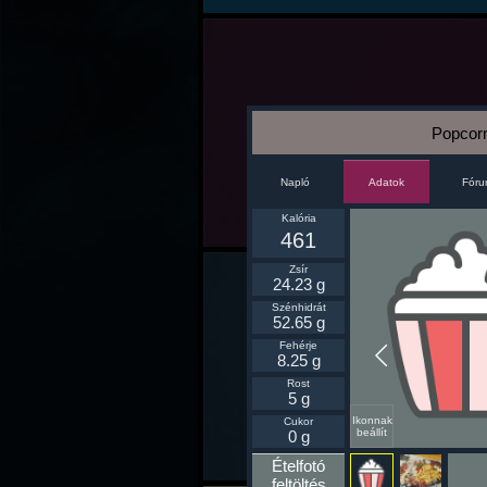
Popcor
Napló
Fór
Adatok
Kalória
461
Zsír
24.23 g
Szénhidrát
52.65 g
Fehérje
8.25 g
Rost
5 g
Ikonnak
Cukor
beállít
0 g
Ételfotó
feltöltés