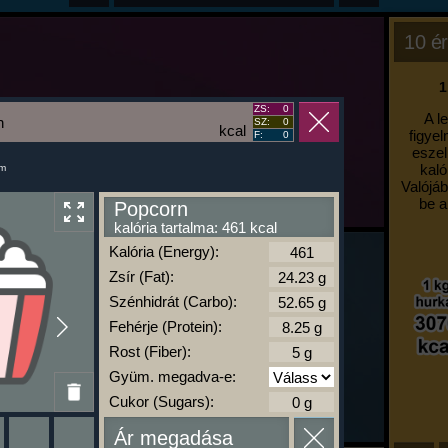
10 ér
1
ZS:
0
A l
n
SZ:
0
kcal
figyel
F:
0
eszel
kaló
um
Valójáb
be a
Popcorn
kalória tartalma: 461 kcal
Kalória (Energy):
Zsír (Fat):
Szénhidrát (Carbo):
Fehérje (Protein):
Rost (Fiber):
Gyüm. megadva-e:
Cukor (Sugars):
Ár megadása