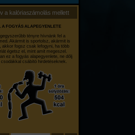
v a kalóriaszámolás mellett
. A FOGYÁS ALAPEGYENLETE
egegyszerűbb tényre hívnánk fel a
med. Akármit is sportolsz, akármit is
, akkor fogsz csak lefogyni, ha több
riát égetsz el, mint amit megeszel.
an ez a fogyás alapegyenlete, ne dőlj
 csodákkal csábító hirdetéseknek.