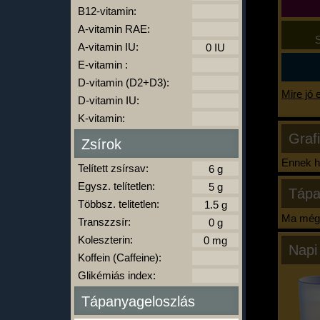
B12-vitamin:
A-vitamin RAE:
S
A-vitamin IU:
E-vitamin :
D-vitamin (D2+D3):
Mire jó 
D-vitamin IU:
K-vitamin:
Graf
Zsírok
Ennek ha
Telített zsírsav:
Egysz. telítetlen:
Tápa
Többsz. telitetlen:
Ma még 
Transzzsír:
Koleszterin:
Napi
Koffein (Caffeine):
Glikémiás index:
Tápanyageloszlás