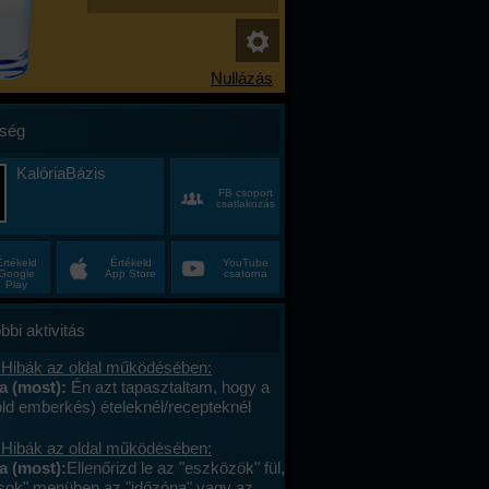
ség
KalóriaBázis
FB csoport
csatlakozás
Értékeld
Értékeld
YouTube
Google
App Store
csatorna
Play
bbi aktivitás
 Hibák az oldal működésében:
na (most):
Én azt tapasztaltam, hogy a
öld emberkés) ételeknél/recepteknél
aktív a vonalkód, ha nem ajánlottam
. Viszont (szerintem) nem kell/érdemes
 Hibák az oldal működésében:
elt közösbe ajánlani
na (most):
Ellenőrizd le az "eszközök" fül,
er,/huszadszor ami egyszer már fent
tások" menüben az "időzóna" vagy az