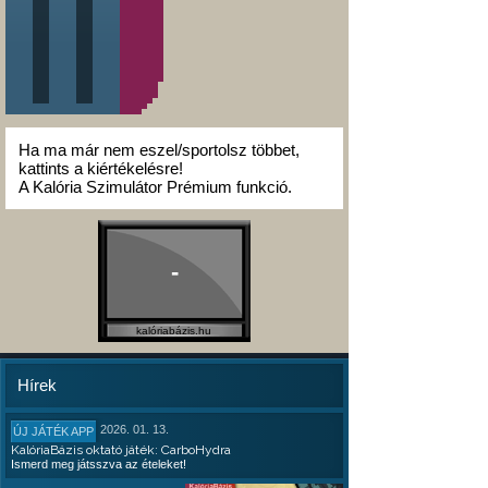
Ha ma már nem eszel/sportolsz többet,
kattints a kiértékelésre!
A Kalória Szimulátor Prémium funkció.
-
kalóriabázis.hu
Hírek
2026. 01. 13.
ÚJ JÁTÉK APP
KalóriaBázis oktató játék: CarboHydra
Ismerd meg játsszva az ételeket!