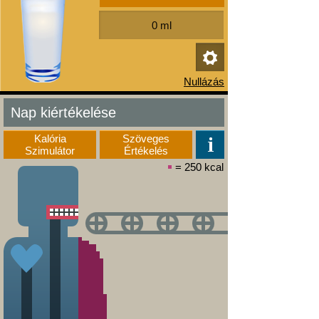
Nap kiértékelése
Kalória
Szöveges
Szimulátor
Értékelés