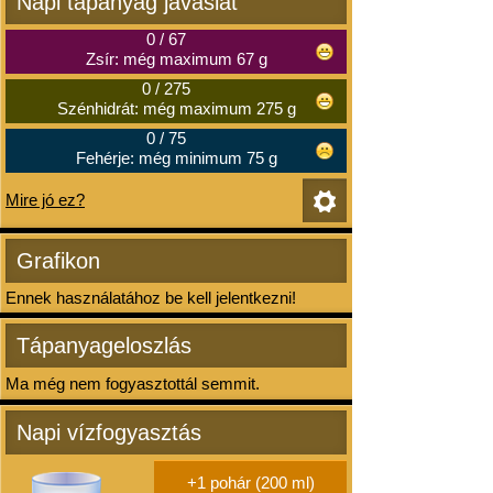
Napi tápanyag javaslat
0
/
67
Zsír: még maximum 67 g
0
/
275
Szénhidrát: még maximum 275 g
0
/
75
Fehérje: még minimum 75 g
Mire jó ez?
Grafikon
Ennek használatához be kell jelentkezni!
Tápanyageloszlás
Ma még nem fogyasztottál semmit.
Napi vízfogyasztás