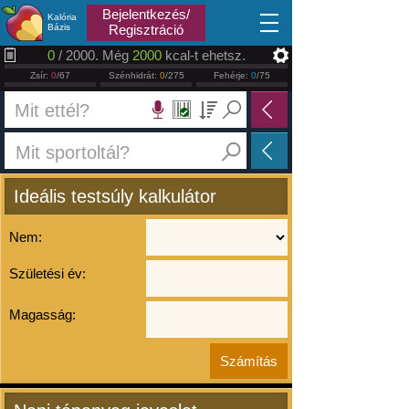
2026.08.09
Bejelentkezés/
Kalória
Bázis
Regisztráció
0
/ 2000. Még
2000
kcal-t ehetsz.
Zsír:
0
/67
Szénhidrát:
0
/275
Fehérje:
0
/75
Ideális testsúly kalkulátor
Nem:
Születési év:
Magasság: