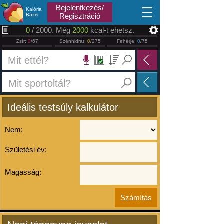
2026.08.07
Bejelentkezés/
Kalória
Bázis
Regisztráció
0
/ 2000. Még
2000
kcal-t ehetsz.
Zsír:
0
/67
Szénhidrát:
0
/275
Fehérje:
0
/75
Ideális testsúly kalkulátor
Nem:
Születési év:
Magasság: