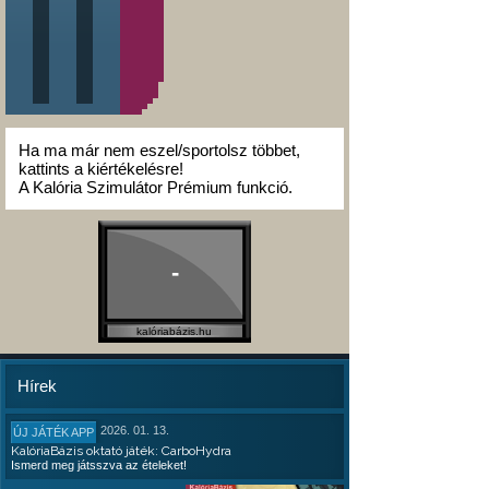
Ha ma már nem eszel/sportolsz többet,
kattints a kiértékelésre!
A Kalória Szimulátor Prémium funkció.
-
kalóriabázis.hu
Hírek
2026. 01. 13.
ÚJ JÁTÉK APP
KalóriaBázis oktató játék: CarboHydra
Ismerd meg játsszva az ételeket!