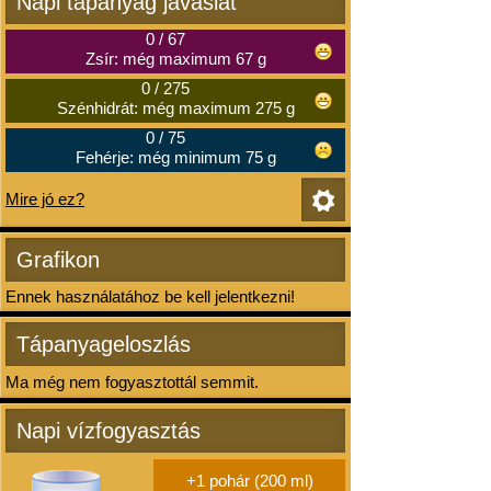
Napi tápanyag javaslat
0
/
67
Zsír: még maximum 67 g
0
/
275
Szénhidrát: még maximum 275 g
0
/
75
Fehérje: még minimum 75 g
Mire jó ez?
Grafikon
Ennek használatához be kell jelentkezni!
Tápanyageloszlás
Ma még nem fogyasztottál semmit.
Napi vízfogyasztás