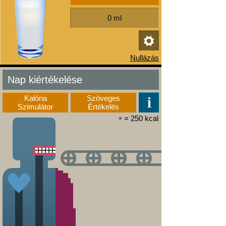
Nap kiértékelése
Kalória
Szöveges
Szimulátor
Értékelés