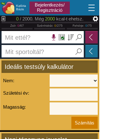
2026.08.06
Bejelentkezés/
Kalória
Bázis
Regisztráció
0
/ 2000. Még
2000
kcal-t ehetsz.
Zsír:
0
/67
Szénhidrát:
0
/275
Fehérje:
0
/75
Ideális testsúly kalkulátor
Nem:
Születési év:
Magasság: