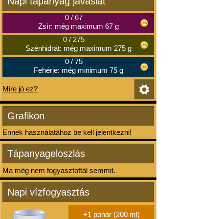
Napi tápanyag javaslat
0
/
67
Zsír: még maximum 67 g
0
/
275
Szénhidrát: még maximum 275 g
0
/
75
Fehérje: még minimum 75 g
Mire jó ez?
Grafikon
Ennek használatához be kell jelentkezni!
Tápanyageloszlás
Ma még nem fogyasztottál semmit.
Napi vízfogyasztás