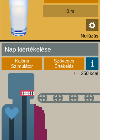
Nap kiértékelése
Kalória
Szöveges
Szimulátor
Értékelés