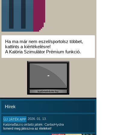
Ha ma már nem eszel/sportolsz többet,
kattints a kiértékelésre!
A Kalória Szimulátor Prémium funkció.
-
kalóriabázis.hu
Hírek
2026. 01. 13.
ÚJ JÁTÉK APP
KalóriaBázis oktató játék: CarboHydra
Ismerd meg játsszva az ételeket!