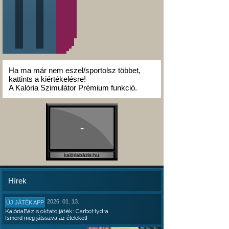
Ha ma már nem eszel/sportolsz többet,
kattints a kiértékelésre!
A Kalória Szimulátor Prémium funkció.
-
kalóriabázis.hu
Hírek
2026. 01. 13.
ÚJ JÁTÉK APP
KalóriaBázis oktató játék: CarboHydra
Ismerd meg játsszva az ételeket!