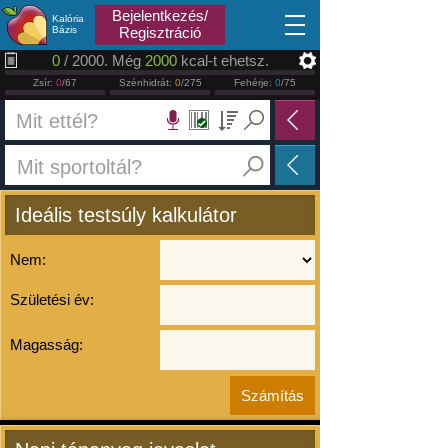
2026.08.10
Bejelentkezés/
Kalória
Bázis
Regisztráció
0
/ 2000. Még
2000
kcal-t ehetsz.
Zsír:
0
/67
Szénhidrát:
0
/275
Fehérje:
0
/75
Ideális testsúly kalkulátor
Nem:
Születési év:
Magasság: