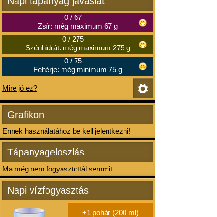
Napi tápanyag javaslat
0
/
67
Zsír: még maximum 67 g
0
/
275
Szénhidrát: még maximum 275 g
0
/
75
Fehérje: még minimum 75 g
Mire jó ez?
Grafikon
Ennek használatához be kell jelentkezni!
Tápanyageloszlás
Ma még nem fogyasztottál semmit.
Napi vízfogyasztás