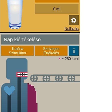
Nap kiértékelése
Kalória
Szöveges
Szimulátor
Értékelés