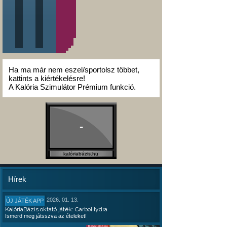
Ha ma már nem eszel/sportolsz többet,
kattints a kiértékelésre!
A Kalória Szimulátor Prémium funkció.
-
kalóriabázis.hu
Hírek
2026. 01. 13.
ÚJ JÁTÉK APP
KalóriaBázis oktató játék: CarboHydra
Ismerd meg játsszva az ételeket!