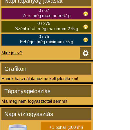
Napi tápanyag javaslat
0
/
67
Zsír: még maximum 67 g
0
/
275
Szénhidrát: még maximum 275 g
0
/
75
Fehérje: még minimum 75 g
Mire jó ez?
Grafikon
Ennek használatához be kell jelentkezni!
Tápanyageloszlás
Ma még nem fogyasztottál semmit.
Napi vízfogyasztás