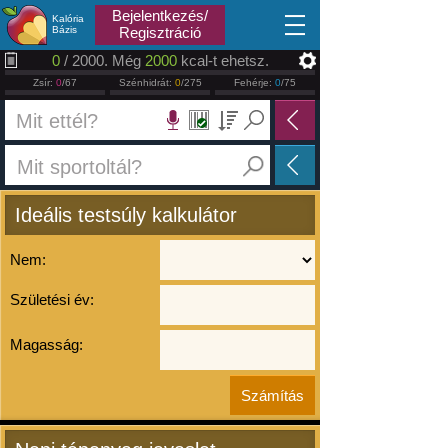
2026.08.09
Bejelentkezés/
Kalória
Bázis
Regisztráció
0
/ 2000. Még
2000
kcal-t ehetsz.
Zsír:
0
/67
Szénhidrát:
0
/275
Fehérje:
0
/75
Ideális testsúly kalkulátor
Nem:
Születési év:
Magasság: