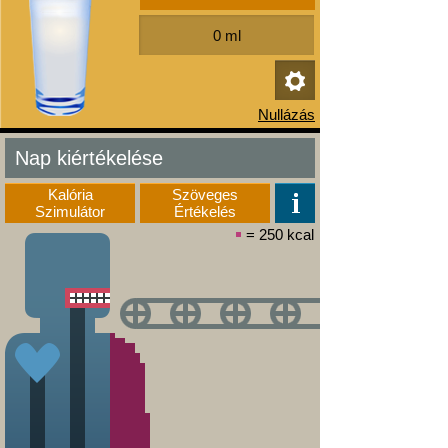
Nap kiértékelése
Kalória
Szöveges
Szimulátor
Értékelés