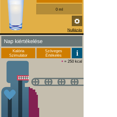
Nap kiértékelése
Kalória
Szöveges
Szimulátor
Értékelés