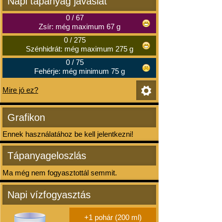
Napi tápanyag javaslat
0
/
67
Zsír: még maximum 67 g
0
/
275
Szénhidrát: még maximum 275 g
0
/
75
Fehérje: még minimum 75 g
Mire jó ez?
Grafikon
Ennek használatához be kell jelentkezni!
Tápanyageloszlás
Ma még nem fogyasztottál semmit.
Napi vízfogyasztás