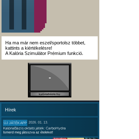
Ha ma már nem eszel/sportolsz többet,
kattints a kiértékelésre!
A Kalória Szimulátor Prémium funkció.
-
kalóriabázis.hu
Hírek
2026. 01. 13.
ÚJ JÁTÉK APP
KalóriaBázis oktató játék: CarboHydra
Ismerd meg játsszva az ételeket!