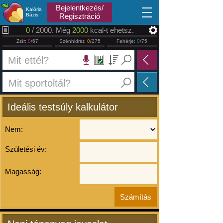
2026.08.07
Bejelentkezés/
Kalória
Bázis
Regisztráció
0
/ 2000. Még
2000
kcal-t ehetsz.
Zsír:
0
/67
Szénhidrát:
0
/275
Fehérje:
0
/75
Ideális testsúly kalkulátor
Nem:
Születési év:
Magasság: