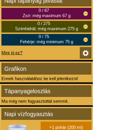
Napi tápanyag javaslat
0
/
67
Zsír: még maximum 67 g
0
/
275
Szénhidrát: még maximum 275 g
0
/
75
Fehérje: még minimum 75 g
Mire jó ez?
Grafikon
Ennek használatához be kell jelentkezni!
Tápanyageloszlás
Ma még nem fogyasztottál semmit.
Napi vízfogyasztás