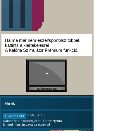
Ha ma már nem eszel/sportolsz többet,
kattints a kiértékelésre!
A Kalória Szimulátor Prémium funkció.
-
kalóriabázis.hu
Hírek
2026. 01. 13.
ÚJ JÁTÉK APP
KalóriaBázis oktató játék: CarboHydra
Ismerd meg játsszva az ételeket!