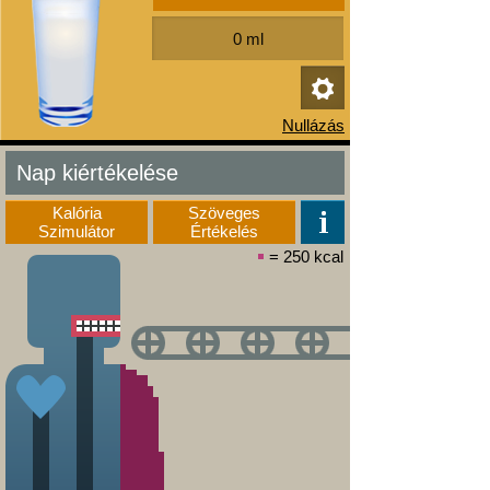
Nap kiértékelése
Kalória
Szöveges
Szimulátor
Értékelés