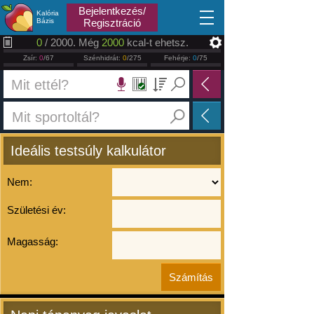
2026.08.08
Bejelentkezés/
Kalória
Bázis
Regisztráció
0
/ 2000. Még
2000
kcal-t ehetsz.
Zsír:
0
/67
Szénhidrát:
0
/275
Fehérje:
0
/75
Ideális testsúly kalkulátor
Nem:
Születési év:
Magasság: