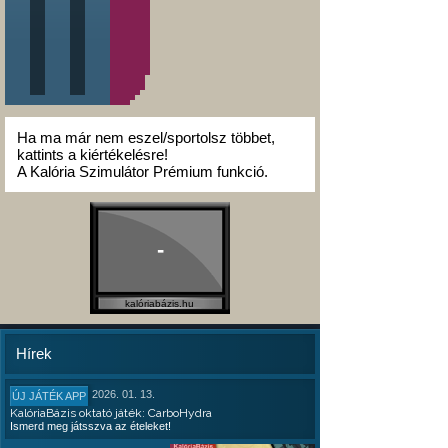
Ha ma már nem eszel/sportolsz többet,
kattints a kiértékelésre!
A Kalória Szimulátor Prémium funkció.
-
kalóriabázis.hu
Hírek
2026. 01. 13.
ÚJ JÁTÉK APP
KalóriaBázis oktató játék: CarboHydra
Ismerd meg játsszva az ételeket!