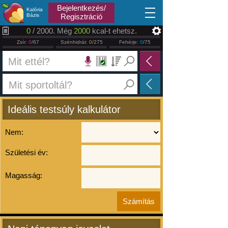
2026.08.08
Bejelentkezés/
Kalória
Bázis
Regisztráció
0
/ 2000. Még
2000
kcal-t ehetsz.
Zsír:
0
/67
Szénhidrát:
0
/275
Fehérje:
0
/75
Ideális testsúly kalkulátor
Nem:
Születési év:
Magasság: