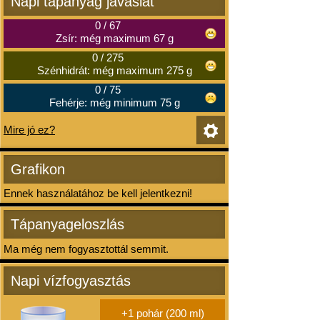
Napi tápanyag javaslat
0
/
67
Zsír: még maximum 67 g
0
/
275
Szénhidrát: még maximum 275 g
0
/
75
Fehérje: még minimum 75 g
Mire jó ez?
Grafikon
Ennek használatához be kell jelentkezni!
Tápanyageloszlás
Ma még nem fogyasztottál semmit.
Napi vízfogyasztás