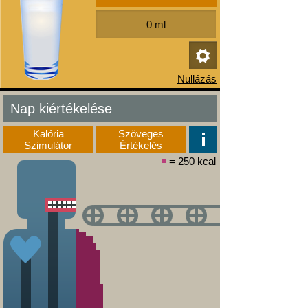
Nap kiértékelése
Kalória
Szöveges
Szimulátor
Értékelés