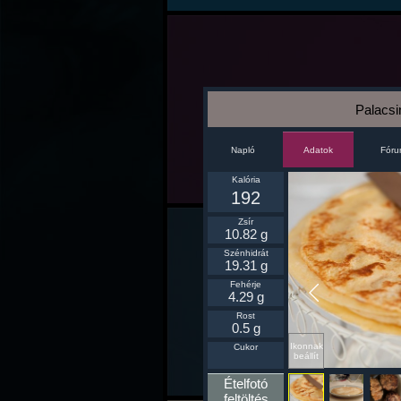
Palacsi
Napló
Fór
Adatok
Kalória
192
Zsír
10.82 g
Szénhidrát
19.31 g
Fehérje
4.29 g
Rost
0.5 g
Ikonnak
Cukor
beállít
Ételfotó
feltöltés