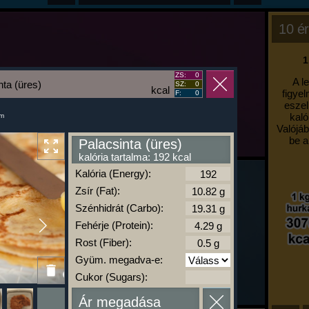
10 ér
1
ZS:
0
A l
nta (üres)
SZ:
0
kcal
figyel
F:
0
eszel
kaló
um
Valójáb
be a
Palacsinta (üres)
kalória tartalma: 192 kcal
Kalória (Energy):
Zsír (Fat):
Szénhidrát (Carbo):
Fehérje (Protein):
Rost (Fiber):
Gyüm. megadva-e:
Cukor (Sugars):
Ár megadása