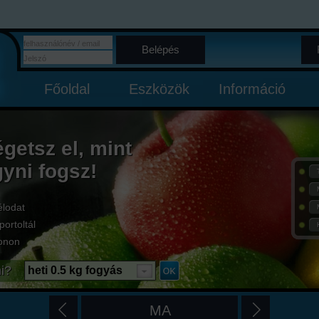
Belépés
Főoldal
Eszközök
Információ
égetsz el, mint
gyni fogsz!
élodat
portoltál
onon
i?
heti 0.5 kg fogyás
MA