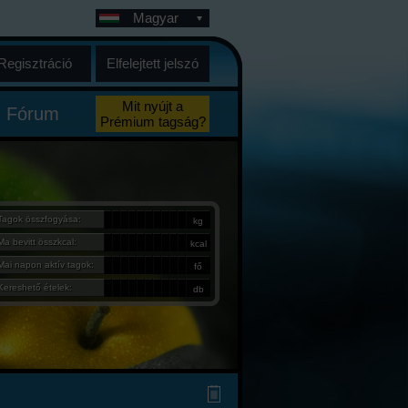
Magyar
Regisztráció
Elfelejtett jelszó
Mit nyújt a
Fórum
Prémium tagság?
Tagok összfogyása:
kg
Ma bevitt összkcal:
kcal
Mai napon aktív tagok:
fő
Kereshető ételek:
db