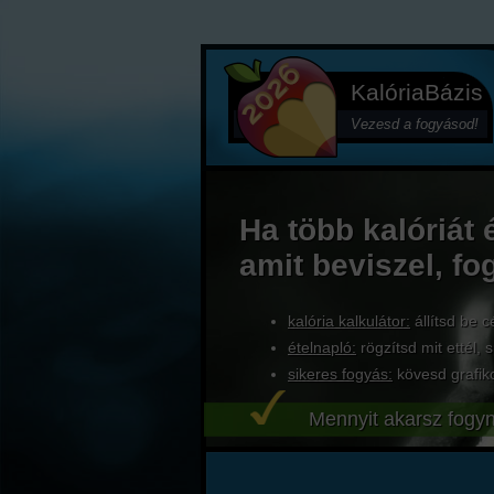
KalóriaBázis
Vezesd a fogyásod!
Ha több kalóriát 
amit beviszel, fo
kalória kalkulátor:
állítsd be c
ételnapló:
rögzítsd mit ettél, s
sikeres fogyás:
kövesd grafik
Mennyit akarsz fogyn