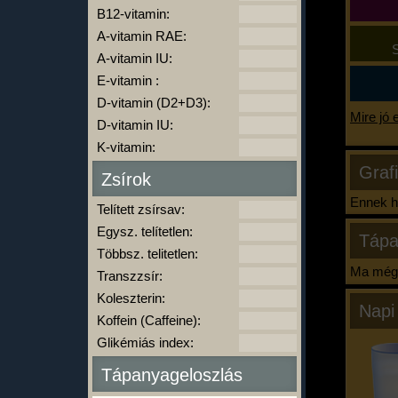
B12-vitamin:
A-vitamin RAE:
S
A-vitamin IU:
E-vitamin :
D-vitamin (D2+D3):
Mire jó 
D-vitamin IU:
K-vitamin:
Graf
Zsírok
Ennek ha
Telített zsírsav:
Egysz. telítetlen:
Tápa
Többsz. telitetlen:
Ma még 
Transzzsír:
Koleszterin:
Napi
Koffein (Caffeine):
Glikémiás index:
Tápanyageloszlás