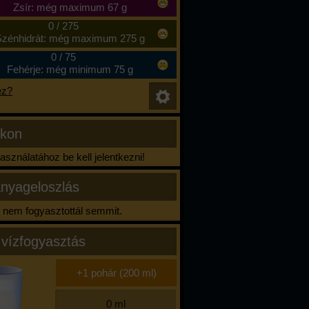
Zsír: még maximum 67 g
0
/
275
zénhidrát: még maximum 275 g
0
/
75
Fehérje: még minimum 75 g
ez?
ikon
sználatához be kell jelentkezni!
nyageloszlás
nem fogyasztottál semmit.
 vízfogyasztás