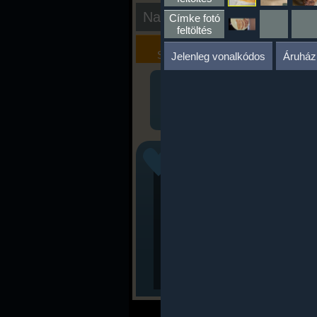
Nap kiértékelése
Címke fotó
feltöltés
Kalória
Szöveges
Szimulátor
Értékelés
Jelenleg vonalkódos
Áruház