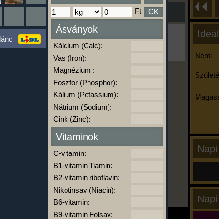
Ft
OK
Ásványok
Ideál
Ha ma már nem eszel/sportolsz többet,
lánc
kattints a kiértékelésre!
Kálcium (Calc):
A Kalória Szimulátor Prémium funkció.
Nem:
Vas (Iron):
Magnézium :
Születé
Foszfor (Phosphor):
-
Kálium (Potassium):
Magass
Nátrium (Sodium):
Cink (Zinc):
kalóriabázis.hu
Vitaminok
Napi
C-vitamin:
B1-vitamin Tiamin:
B2-vitamin riboflavin:
Nikotinsav (Niacin):
Napi
B6-vitamin:
B9-vitamin Folsav: