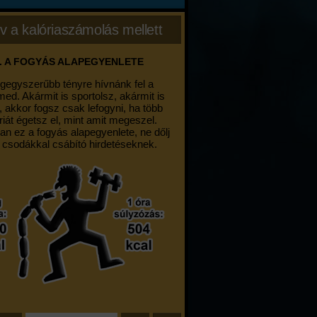
v a kalóriaszámolás mellett
. A FOGYÁS ALAPEGYENLETE
egegyszerűbb tényre hívnánk fel a
med. Akármit is sportolsz, akármit is
, akkor fogsz csak lefogyni, ha több
riát égetsz el, mint amit megeszel.
an ez a fogyás alapegyenlete, ne dőlj
 csodákkal csábító hirdetéseknek.