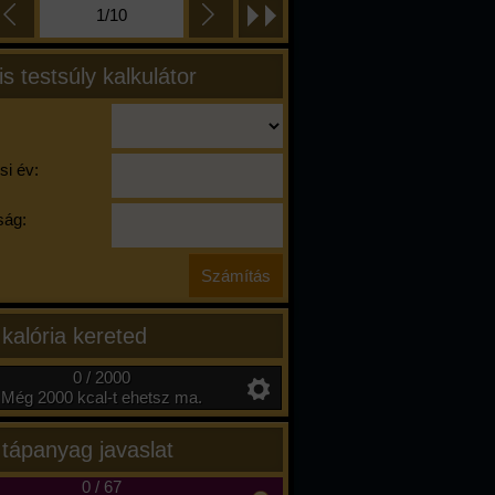
1/10
is testsúly kalkulátor
si év:
ág:
 kalória kereted
0 / 2000
Még 2000 kcal-t ehetsz ma.
 tápanyag javaslat
0
/
67