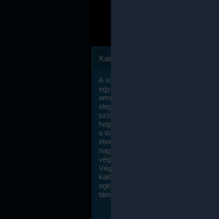
Kalóriaszámlálás
A sikeres fogyás titka valójában igen
egyszerű: égess több energiát, mint
amennyit beviszel. Természetesen e
elég nagy fegyelemre és akaraterőre
szükség, de meglepődve fogod tapasz
hogy a kalóriaszámolás mennyire ru
a többi diétához képest. Itt nincsenek ti
ételek és a megengedett kalóriabevite
nagymértékben növelheted ha testmo
végzel.
Végül, de nem utolsó sorban, a
kalóriaszámolás módszerét a legtöbb
egészségügyi szakorvos ajánlja és
támogatja.
To