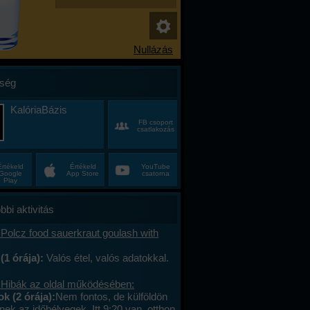
ség
KalóriaBázis
FB csoport
csatlakozás
Értékeld
Értékeld
YouTube
Google
App Store
csatorna
Play
bbi aktivitás
Polcz food sauerkraut goulash with
(1 órája):
Valós étel, valós adatokkal.
 Hibák az oldal működésében:
 (2 órája):
Nem fontos, de külföldön
ek az időbélyegek. Itt 9:20 van, otthon