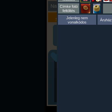
Nap kiértékelése
Címke fotó
feltöltés
Kalória
Szöveges
Jelenleg nem
Szimulátor
Értékelés
Áruház
vonalkódos