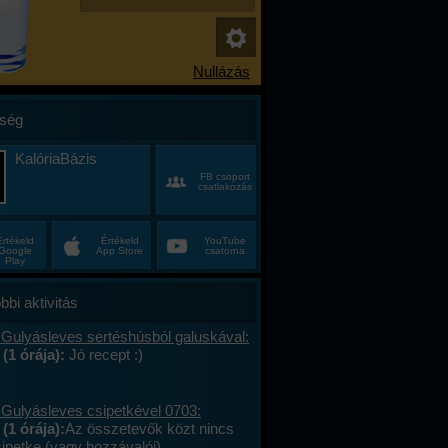
ség
KalóriaBázis
FB csoport
csatlakozás
Értékeld
Értékeld
YouTube
Google
App Store
csatorna
Play
bbi aktivitás
 Gulyásleves sertéshúsból galuskával:
 (1 órája):
Jó recept :)
 Gulyásleves csipetkével 0703:
(1 órája):
Az összetevők közt nincs
sipetke (vagy hozzávalói).