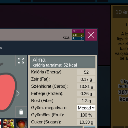
10 ér
1
ZS:
0
A l
SZ:
0
kcal
figyel
F:
0
eszel
kaló
um
Valójáb
be a
Alma
kalória tartalma: 52 kcal
Kalória (Energy):
Zsír (Fat):
Szénhidrát (Carbo):
Fehérje (Protein):
Rost (Fiber):
Gyüm. megadva-e:
Gyümölcs (Fruit):
Cukor (Sugars):