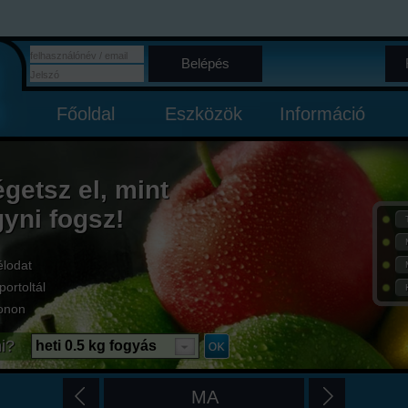
Belépés
Főoldal
Eszközök
Információ
égetsz el, mint
gyni fogsz!
élodat
portoltál
onon
i?
heti 0.5 kg fogyás
MA