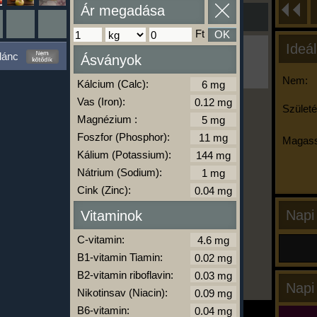
Ár megadása
Ft
OK
Ideál
Ha ma már nem eszel/sportolsz többet,
lánc
Ásványok
kattints a kiértékelésre!
A Kalória Szimulátor Prémium funkció.
Nem:
Kálcium (Calc):
Vas (Iron):
Születé
Magnézium :
-
Foszfor (Phosphor):
Magass
Kálium (Potassium):
Nátrium (Sodium):
kalóriabázis.hu
Cink (Zinc):
Napi
Vitaminok
C-vitamin:
B1-vitamin Tiamin:
B2-vitamin riboflavin:
Napi
Nikotinsav (Niacin):
B6-vitamin: