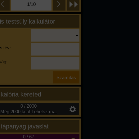
1/10
is testsúly kalkulátor
si év:
ág:
 kalória kereted
0 / 2000
Még 2000 kcal-t ehetsz ma.
 tápanyag javaslat
0
/
67