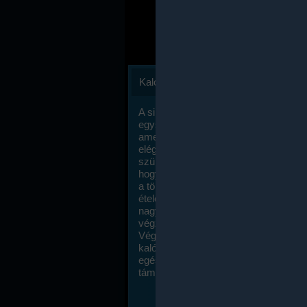
Kalóriaszámlálás
A sikeres fogyás titka valójában igen
egyszerű: égess több energiát, mint
amennyit beviszel. Természetesen e
elég nagy fegyelemre és akaraterőre
szükség, de meglepődve fogod tapasz
hogy a kalóriaszámolás mennyire ru
a többi diétához képest. Itt nincsenek ti
ételek és a megengedett kalóriabevite
nagymértékben növelheted ha testmo
végzel.
Végül, de nem utolsó sorban, a
kalóriaszámolás módszerét a legtöbb
egészségügyi szakorvos ajánlja és
támogatja.
To