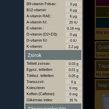
B9-vitamin Folsav:
B12-vitamin:
S
A-vitamin RAE:
A-vitamin IU:
E-vitamin :
Mire jó 
D-vitamin (D2+D3):
D-vitamin IU:
K-vitamin:
Graf
Zsírok
Ennek ha
Telített zsírsav:
Tápa
Egysz. telítetlen:
Ma még 
Többsz. telitetlen:
Transzzsír:
Napi
Koleszterin:
Koffein (Caffeine):
Glikémiás index:
Tápanyageloszlás