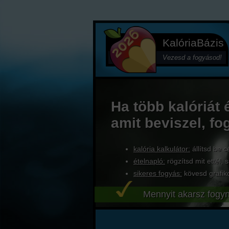
KalóriaBázis
Vezesd a fogyásod!
Ha több kalóriát 
amit beviszel, fo
kalória kalkulátor:
állítsd be c
ételnapló:
rögzítsd mit ettél, s
sikeres fogyás:
kövesd grafik
Mennyit akarsz fogyn