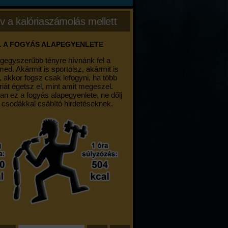
v a kalóriaszámolás mellett
. A FOGYÁS ALAPEGYENLETE
egegyszerűbb tényre hívnánk fel a
med. Akármit is sportolsz, akármit is
, akkor fogsz csak lefogyni, ha több
riát égetsz el, mint amit megeszel.
an ez a fogyás alapegyenlete, ne dőlj
 csodákkal csábító hirdetéseknek.