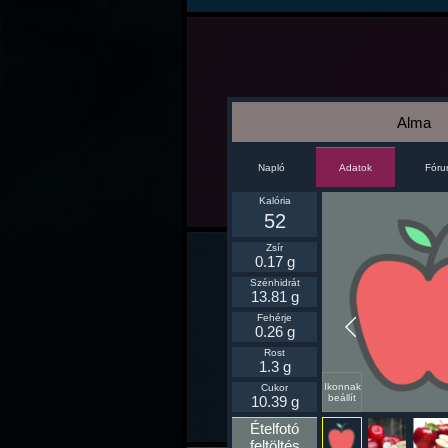
Alma
Napló
Fór
Adatok
Kalória
52
Zsír
0.17 g
Szénhidrát
13.81 g
Fehérje
0.26 g
Rost
1.3 g
Ikonnak
Cukor
beállít
10.39 g
Ételfotó
feltöltés