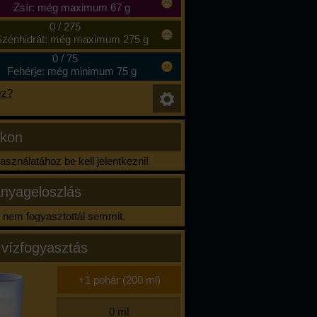
Zsír: még maximum 67 g
0
/
275
zénhidrát: még maximum 275 g
0
/
75
Fehérje: még minimum 75 g
ez?
ikon
sználatához be kell jelentkezni!
nyageloszlás
nem fogyasztottál semmit.
 vízfogyasztás