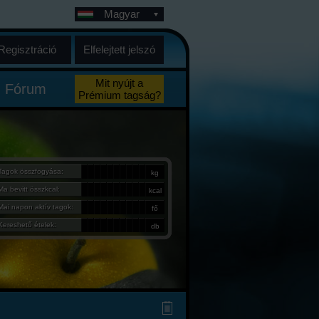
Magyar
Regisztráció
Elfelejtett jelszó
Mit nyújt a
Fórum
Prémium tagság?
Tagok összfogyása:
kg
Ma bevitt összkcal:
kcal
Mai napon aktív tagok:
fő
Kereshető ételek:
db