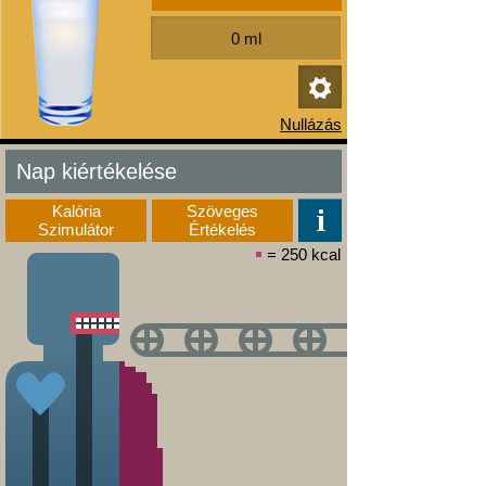
Nap kiértékelése
Kalória
Szöveges
Szimulátor
Értékelés