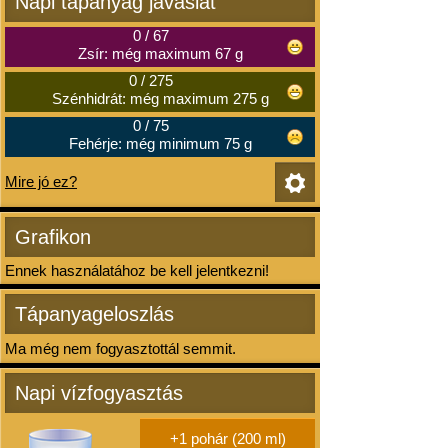
Napi tápanyag javaslat
0
/
67
Zsír: még maximum 67 g
0
/
275
Szénhidrát: még maximum 275 g
0
/
75
Fehérje: még minimum 75 g
Mire jó ez?
Grafikon
Ennek használatához be kell jelentkezni!
Tápanyageloszlás
Ma még nem fogyasztottál semmit.
Napi vízfogyasztás