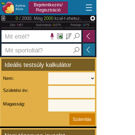
2026.08.06
Bejelentkezés/
Kalória
Bázis
Regisztráció
0
/ 2000. Még
2000
kcal-t ehetsz.
Zsír:
0
/67
Szénhidrát:
0
/275
Fehérje:
0
/75
Ideális testsúly kalkulátor
Nem:
Születési év:
Magasság: