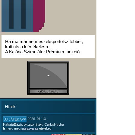
Ha ma már nem eszel/sportolsz többet,
kattints a kiértékelésre!
A Kalória Szimulátor Prémium funkció.
-
kalóriabázis.hu
Hírek
2026. 01. 13.
ÚJ JÁTÉK APP
KalóriaBázis oktató játék: CarboHydra
Ismerd meg játsszva az ételeket!