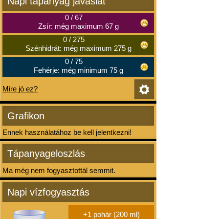
Napi tápanyag javaslat
0
/
67
Zsír: még maximum 67 g
0
/
275
Szénhidrát: még maximum 275 g
0
/
75
Fehérje: még minimum 75 g
Mire jó ez?
Grafikon
Ennek használatához be kell jelentkezni!
Tápanyageloszlás
Ma még nem fogyasztottál semmit.
Napi vízfogyasztás