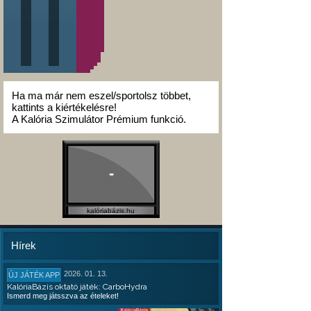
Ha ma már nem eszel/sportolsz többet,
kattints a kiértékelésre!
A Kalória Szimulátor Prémium funkció.
-
kalóriabázis.hu
Hírek
2026. 01. 13.
ÚJ JÁTÉK APP
KalóriaBázis oktató játék: CarboHydra
Ismerd meg játsszva az ételeket!