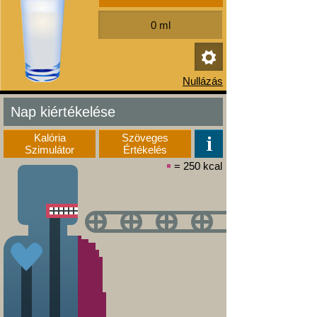
Nap kiértékelése
Kalória
Szöveges
Szimulátor
Értékelés