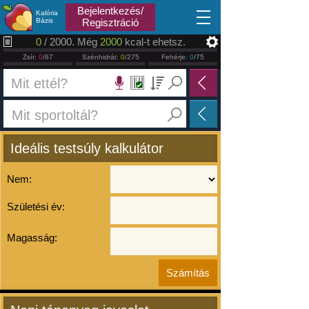
2026.08.08
Bejelentkezés/
Kalória
Bázis
Regisztráció
0
/ 2000. Még
2000
kcal-t ehetsz.
Zsír:
0
/67
Szénhidrát:
0
/275
Fehérje:
0
/75
Ideális testsúly kalkulátor
Nem:
Születési év:
Magasság: