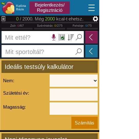
2026.08.10
Bejelentkezés/
Kalória
Bázis
Regisztráció
0
/ 2000. Még
2000
kcal-t ehetsz.
Zsír:
0
/67
Szénhidrát:
0
/275
Fehérje:
0
/75
Ideális testsúly kalkulátor
Nem:
Születési év:
Magasság: