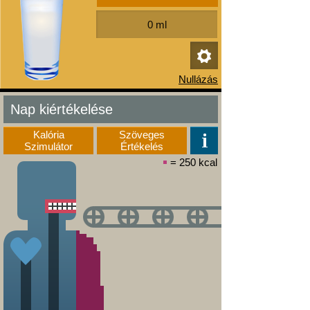
Nap kiértékelése
Kalória
Szöveges
Szimulátor
Értékelés