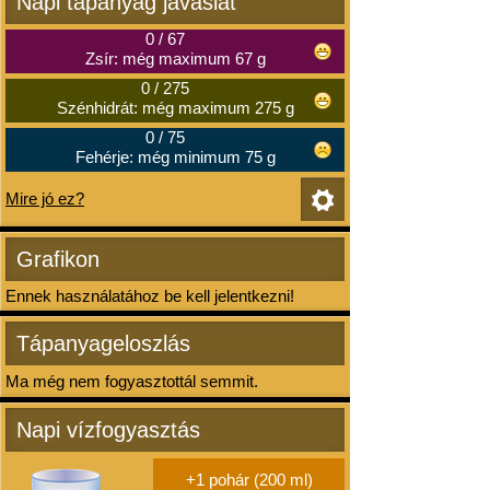
Napi tápanyag javaslat
0
/
67
Zsír: még maximum 67 g
0
/
275
Szénhidrát: még maximum 275 g
0
/
75
Fehérje: még minimum 75 g
Mire jó ez?
Grafikon
Ennek használatához be kell jelentkezni!
Tápanyageloszlás
Ma még nem fogyasztottál semmit.
Napi vízfogyasztás