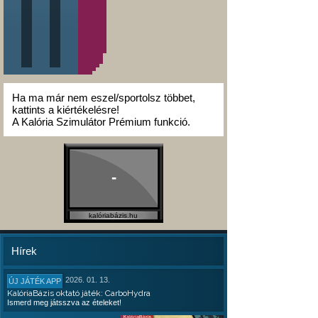
Ha ma már nem eszel/sportolsz többet,
kattints a kiértékelésre!
A Kalória Szimulátor Prémium funkció.
-
kalóriabázis.hu
Hírek
2026. 01. 13.
ÚJ JÁTÉK APP
KalóriaBázis oktató játék: CarboHydra
Ismerd meg játsszva az ételeket!