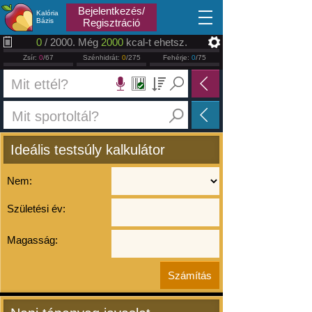
2026.08.07
Bejelentkezés/
Kalória
Bázis
Regisztráció
0
/ 2000. Még
2000
kcal-t ehetsz.
Zsír:
0
/67
Szénhidrát:
0
/275
Fehérje:
0
/75
Ideális testsúly kalkulátor
Nem:
Születési év:
Magasság: