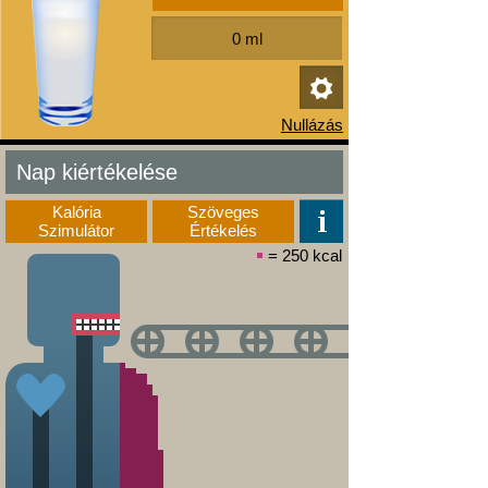
Nap kiértékelése
Kalória
Szöveges
Szimulátor
Értékelés