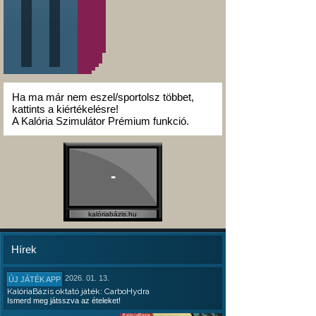
Ha ma már nem eszel/sportolsz többet,
kattints a kiértékelésre!
A Kalória Szimulátor Prémium funkció.
-
kalóriabázis.hu
Hírek
2026. 01. 13.
ÚJ JÁTÉK APP
KalóriaBázis oktató játék: CarboHydra
Ismerd meg játsszva az ételeket!