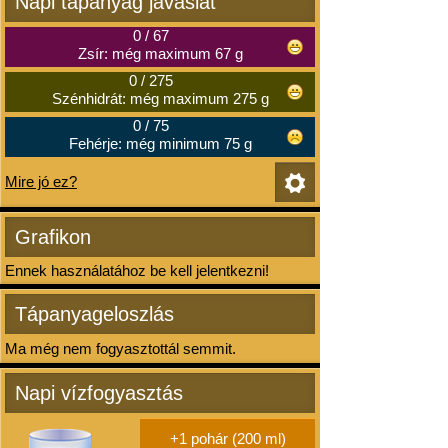
Napi tápanyag javaslat
0
/
67
Zsír: még maximum 67 g
0
/
275
Szénhidrát: még maximum 275 g
0
/
75
Fehérje: még minimum 75 g
Mire jó ez?
Grafikon
Ennek használatához be kell jelentkezni!
Tápanyageloszlás
Ma még nem fogyasztottál semmit.
Napi vízfogyasztás