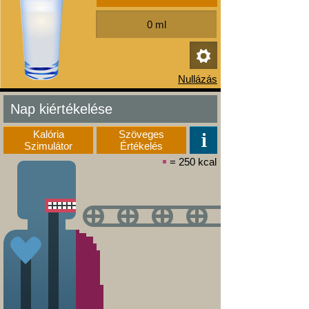
Nap kiértékelése
Kalória
Szöveges
Szimulátor
Értékelés