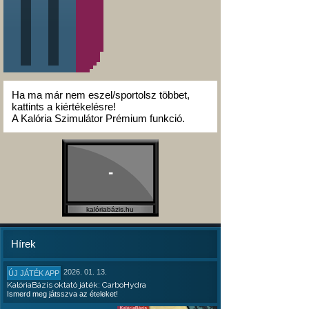
Ha ma már nem eszel/sportolsz többet,
kattints a kiértékelésre!
A Kalória Szimulátor Prémium funkció.
-
kalóriabázis.hu
Hírek
2026. 01. 13.
ÚJ JÁTÉK APP
KalóriaBázis oktató játék: CarboHydra
Ismerd meg játsszva az ételeket!