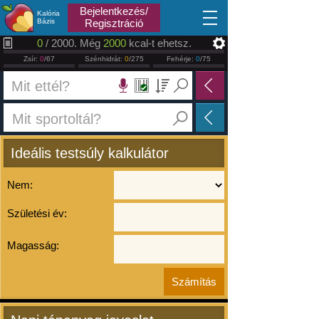
2026.08.07
Bejelentkezés/
Kalória
Bázis
Regisztráció
0
/ 2000. Még
2000
kcal-t ehetsz.
Zsír:
0
/67
Szénhidrát:
0
/275
Fehérje:
0
/75
Ideális testsúly kalkulátor
Nem:
Születési év:
Magasság: