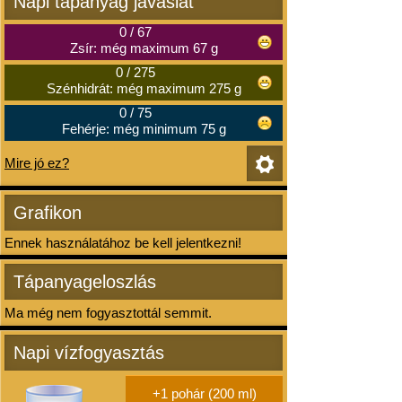
Napi tápanyag javaslat
0
/
67
Zsír: még maximum 67 g
0
/
275
Szénhidrát: még maximum 275 g
0
/
75
Fehérje: még minimum 75 g
Mire jó ez?
Grafikon
Ennek használatához be kell jelentkezni!
Tápanyageloszlás
Ma még nem fogyasztottál semmit.
Napi vízfogyasztás