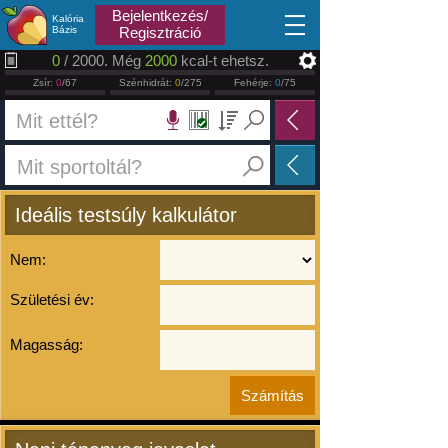
2026.08.06
Bejelentkezés/
Kalória
Bázis
Regisztráció
0
/ 2000. Még
2000
kcal-t ehetsz.
Zsír:
0
/67
Szénhidrát:
0
/275
Fehérje:
0
/75
Ideális testsúly kalkulátor
Nem:
Születési év:
Magasság: