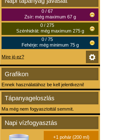
Napi tápanyag javaslat
0
/
67
Zsír: még maximum 67 g
0
/
275
Szénhidrát: még maximum 275 g
0
/
75
Fehérje: még minimum 75 g
Mire jó ez?
Grafikon
Ennek használatához be kell jelentkezni!
Tápanyageloszlás
Ma még nem fogyasztottál semmit.
Napi vízfogyasztás