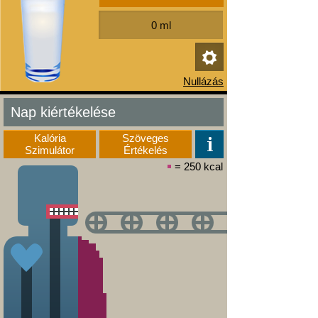
Nap kiértékelése
Kalória
Szöveges
Szimulátor
Értékelés