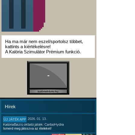
Ha ma már nem eszel/sportolsz többet,
kattints a kiértékelésre!
A Kalória Szimulátor Prémium funkció.
-
kalóriabázis.hu
Hírek
2026. 01. 13.
ÚJ JÁTÉK APP
KalóriaBázis oktató játék: CarboHydra
Ismerd meg játsszva az ételeket!