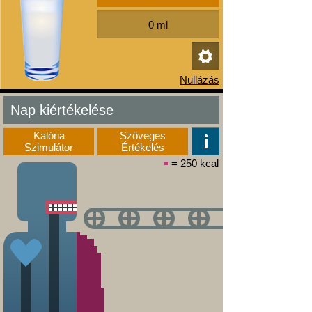
Nap kiértékelése
Kalória
Szöveges
Szimulátor
Értékelés