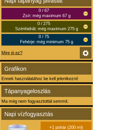
Napi tápanyag javaslat
0
/
67
Zsír: még maximum 67 g
0
/
275
Szénhidrát: még maximum 275 g
0
/
75
Fehérje: még minimum 75 g
Mire jó ez?
Grafikon
Ennek használatához be kell jelentkezni!
Tápanyageloszlás
Ma még nem fogyasztottál semmit.
Napi vízfogyasztás