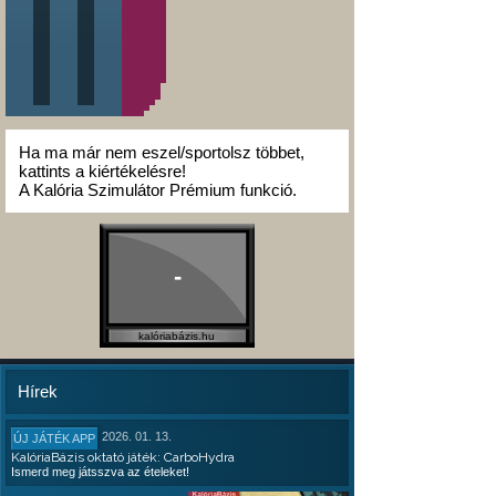
Ha ma már nem eszel/sportolsz többet,
kattints a kiértékelésre!
A Kalória Szimulátor Prémium funkció.
-
kalóriabázis.hu
Hírek
2026. 01. 13.
ÚJ JÁTÉK APP
KalóriaBázis oktató játék: CarboHydra
Ismerd meg játsszva az ételeket!