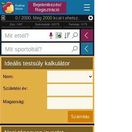
2026.08.08
Bejelentkezés/
Kalória
Bázis
Regisztráció
0
/ 2000. Még
2000
kcal-t ehetsz.
Zsír:
0
/67
Szénhidrát:
0
/275
Fehérje:
0
/75
Ideális testsúly kalkulátor
Nem:
Születési év:
Magasság: