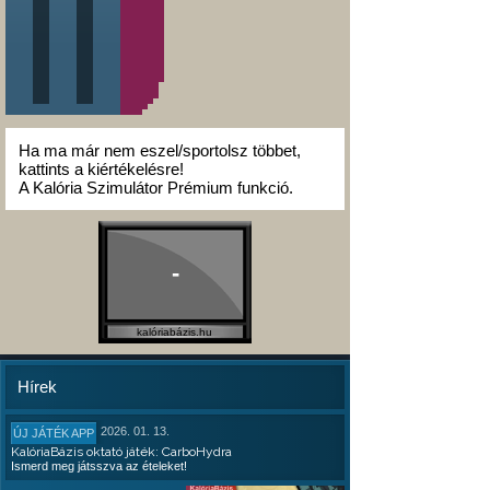
Ha ma már nem eszel/sportolsz többet,
kattints a kiértékelésre!
A Kalória Szimulátor Prémium funkció.
-
kalóriabázis.hu
Hírek
2026. 01. 13.
ÚJ JÁTÉK APP
KalóriaBázis oktató játék: CarboHydra
Ismerd meg játsszva az ételeket!