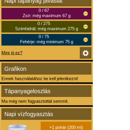
Napi tápanyag javaslat
0
/
67
Zsír: még maximum 67 g
0
/
275
Szénhidrát: még maximum 275 g
0
/
75
Fehérje: még minimum 75 g
Mire jó ez?
Grafikon
Ennek használatához be kell jelentkezni!
Tápanyageloszlás
Ma még nem fogyasztottál semmit.
Napi vízfogyasztás