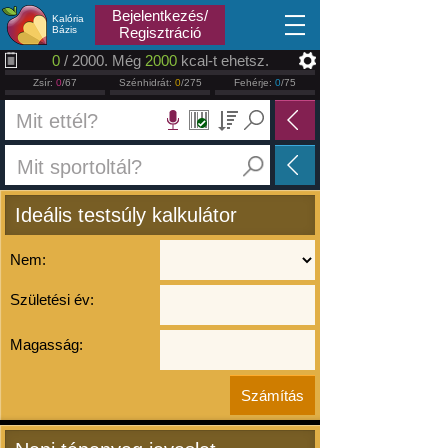
2026.08.07
Bejelentkezés/
Kalória
Bázis
Regisztráció
0
/ 2000. Még
2000
kcal-t ehetsz.
Zsír:
0
/67
Szénhidrát:
0
/275
Fehérje:
0
/75
Ideális testsúly kalkulátor
Nem:
Születési év:
Magasság: