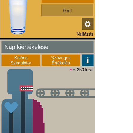
Nap kiértékelése
Kalória
Szöveges
Szimulátor
Értékelés