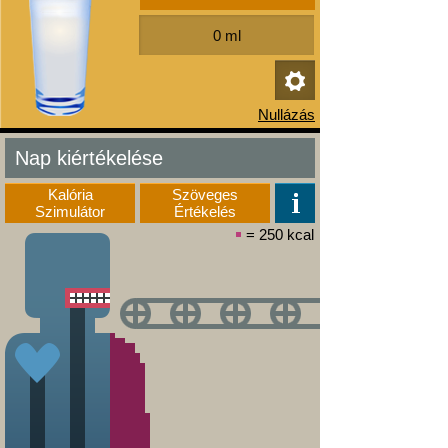
Nap kiértékelése
Kalória
Szöveges
Szimulátor
Értékelés