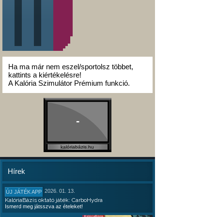
Ha ma már nem eszel/sportolsz többet,
kattints a kiértékelésre!
A Kalória Szimulátor Prémium funkció.
-
kalóriabázis.hu
Hírek
2026. 01. 13.
ÚJ JÁTÉK APP
KalóriaBázis oktató játék: CarboHydra
Ismerd meg játsszva az ételeket!