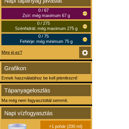
Napi tápanyag javaslat
0
/
67
Zsír: még maximum 67 g
0
/
275
Szénhidrát: még maximum 275 g
0
/
75
Fehérje: még minimum 75 g
Mire jó ez?
Grafikon
Ennek használatához be kell jelentkezni!
Tápanyageloszlás
Ma még nem fogyasztottál semmit.
Napi vízfogyasztás