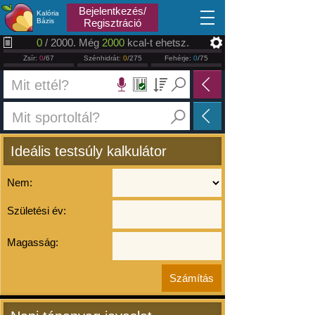
2026.08.06
Bejelentkezés/
Kalória
Bázis
Regisztráció
0
/ 2000. Még
2000
kcal-t ehetsz.
Zsír:
0
/67
Szénhidrát:
0
/275
Fehérje:
0
/75
Ideális testsúly kalkulátor
Nem:
Születési év:
Magasság: