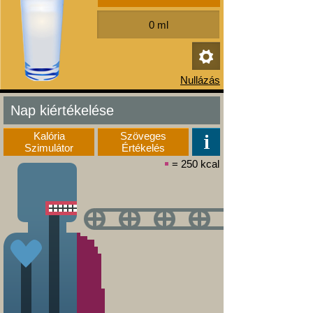
Nap kiértékelése
Kalória
Szöveges
Szimulátor
Értékelés