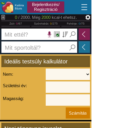
2026.08.08
Bejelentkezés/
Kalória
Bázis
Regisztráció
0
/ 2000. Még
2000
kcal-t ehetsz.
Zsír:
0
/67
Szénhidrát:
0
/275
Fehérje:
0
/75
Ideális testsúly kalkulátor
Nem:
Születési év:
Magasság: