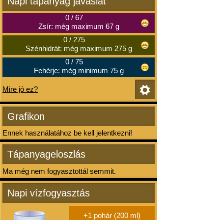
Napi tápanyag javaslat
0
/
67
Zsír: még maximum 67 g
0
/
275
Szénhidrát: még maximum 275 g
0
/
75
Fehérje: még minimum 75 g
Mire jó ez?
Grafikon
Ennek használatához be kell jelentkezni!
Tápanyageloszlás
Ma még nem fogyasztottál semmit.
Napi vízfogyasztás