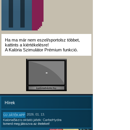
Ha ma már nem eszel/sportolsz többet,
kattints a kiértékelésre!
A Kalória Szimulátor Prémium funkció.
-
kalóriabázis.hu
Hírek
2026. 01. 13.
ÚJ JÁTÉK APP
KalóriaBázis oktató játék: CarboHydra
Ismerd meg játsszva az ételeket!