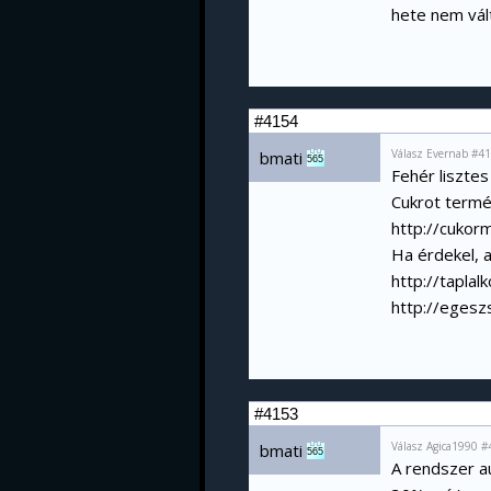
hete nem vált
#4154
Válasz Evernab #41
bmati
565
Fehér lisztes
Cukrot termé
http://cukor
Ha érdekel, a
http://tapla
http://egesz
#4153
Válasz Agica1990 #
bmati
565
A rendszer a