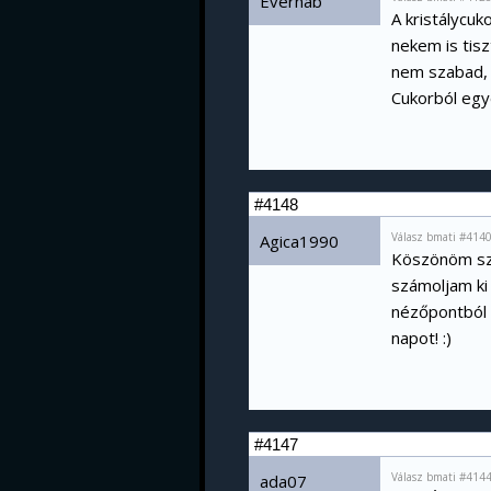
Evernab
A kristálycuk
nekem is tisz
nem szabad,
Cukorból egyé
#4148
Válasz bmati #4140
Agica1990
Köszönöm szé
számoljam ki
nézőpontból 
napot! :)
#4147
Válasz bmati #4144
ada07