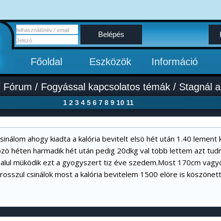
Belépés
Főoldal
Eszközök
Információ
/
Fórum
/
Fogyással kapcsolatos témák
/
Stagnál a
1
2
3
4
5
6
7
8
9
10
11
inálom ahogy kiadta a kalória bevitelt elsö hét után 1.40 lement
özö héten harmadik hét után pedig 20dkg val több lettem azt tudn
alul müködik ezt a gyogyszert tiz éve szedem.Most 170cm vagyo
rosszul csinálok most a kalória bevitelem 1500 elöre is köszönett