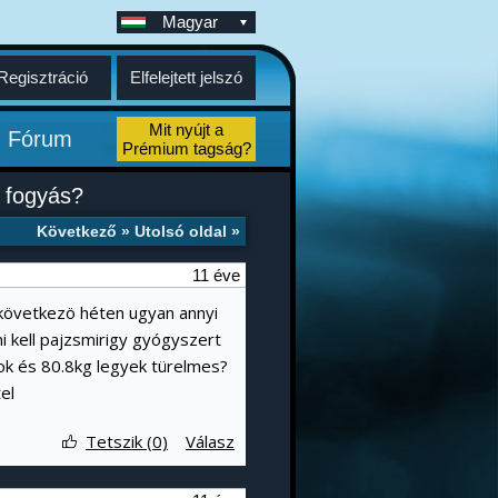
Magyar
Regisztráció
Elfelejtett jelszó
Mit nyújt a
Fórum
Prémium tagság?
 fogyás?
Következő »
Utolsó oldal »
11 éve
 következö héten ugyan annyi
i kell pajzsmirigy gyógyszert
k és 80.8kg legyek türelmes?
el
Tetszik (0)
Válasz