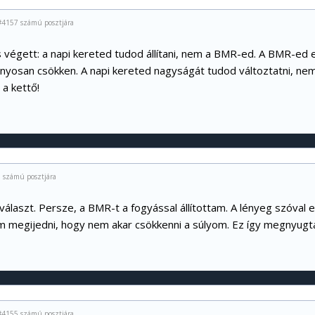
#4157 számú posztjára
s végett: a napi kereted tudod állítani, nem a BMR-ed. A BMR-ed e
ányosan csökken. A napi kereted nagyságát tudod változtatni, n
a kettő!
 számú posztjára
álaszt. Persze, a BMR-t a fogyással állítottam. A lényeg szóval 
em megijedni, hogy nem akar csökkenni a súlyom. Ez így megnyugta
#4155 számú posztjára