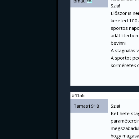
bmati
565
Szia!
Először is ne
kereted 100-1
sportos napok
adát literbe
bevinni.
A stagnálás v
A sportot ped
körméretek 
#4155
Tamas1918
Szia!
Két hete sta
paramétereime
megszabaduln
hogy magasabb