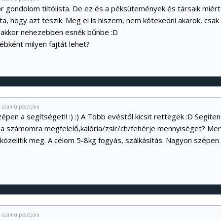
or gondolom tiltólista. De ez és a péksütemények és társaik miért
ta, hogy azt teszik. Meg el is hiszem, nem kötekedni akarok, csak
 akkor nehezebben esnék bűnbe :D
bként milyen fajtát lehet?
 számú posztjára
pen a segítséget!! :) :) A Több evéstől kicsit rettegek :D Segi
 a számomra megfelelő,kalória/zsír/ch/fehérje mennyiséget? Me
közelítik meg. A célom 5-8kg fogyás, szálkásítás. Nagyon szépen
 számú posztjára