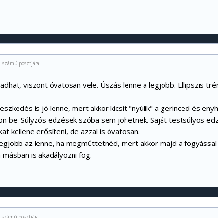
7 számú posztjára
radhat, viszont óvatosan vele. Úszás lenne a legjobb. Ellipszis trén
geszkedés is jó lenne, mert akkor kicsit "nyúlik" a gerinced és enyh
jön be. Súlyzós edzések szóba sem jöhetnek. Saját testsúlyos edz
kat kellene erősíteni, de azzal is óvatosan.
legjobb az lenne, ha megműttetnéd, mert akkor majd a fogyással i
 másban is akadályozni fog.
 számú posztjára