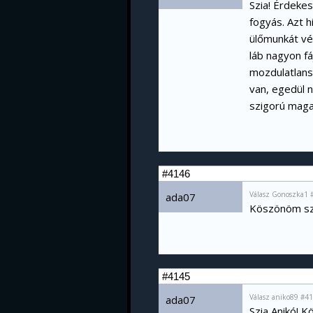
Szia! Érdekes
fogyás. Azt h
ülőmunkát vé
láb nagyon fáj
mozdulatlans
van, egedül 
szigorú maga
#4146
Válasz Gonoszka1 
ada07
Köszönöm sz
#4145
Válasz aniko89 #41
ada07
Szia Anikó! K