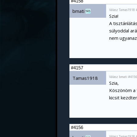
#4158
Válasz Tamas1918 
bmati
565
Szia!
A tisztánlátá
súlyoddal ar
nem ugyanaz 
#4157
Válasz bmati #4156
Tamas1918
Szia,
Köszönöm a v
kicsit kezdt
#4156
Válasz Tamas1918 