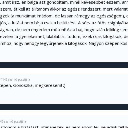
, amit írsz, én balga azt gondoltam, minél kevesebbet eszem, ann
iszem, át kell itt állítanom akkor az egész rendszert, mert valamit
gzek (a munkámat imádom, de lassan rámegy az egészségem), emi
ós, a futást nem bírja csak a biciklizést. A sérv az ötös csigolyában
ág van, de nem engedem műteni! Az a baj, hogy talán lelkileg s
nevelem a gyerekeimet, blablabla... tudom, ezek csak kifogások, 
mhoz, hogy nehogy legyűrjenek a kifogások. Nagyon szépen kös
#4143 számú posztjára
épen, Gonoszka, megkeresem! :)
42 számú posztjára
öszönöm a biztatást, utánanézek, és nem adom fel, ne adjuk fel! 