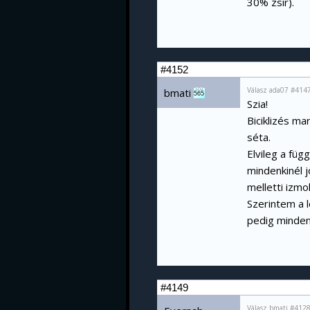
30% zsír).
#4152
Válasz ada07 #414
bmati
565
Szia!
Biciklizés ma
séta.
Elvileg a füg
mindenkinél 
melletti izmo
Szerintem a 
pedig minden
#4149
Válasz bmati #4128