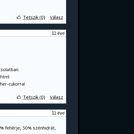
Tetszik (0)
Válasz
11 éve
csolatban:
.html
her-cukorral
Tetszik (0)
Válasz
11 éve
0% fehérje, 50% szénhidrát,