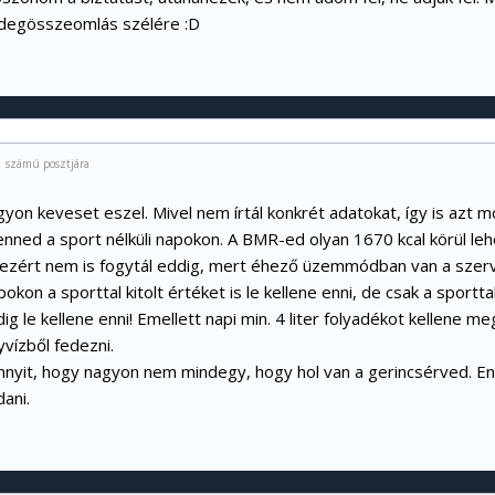
idegösszeomlás szélére :D
1 számú posztjára
gyon keveset eszel. Mivel nem írtál konkrét adatokat, így is azt 
nned a sport nélküli napokon. A BMR-ed olyan 1670 kcal körül leh
 ezért nem is fogytál eddig, mert éhező üzemmódban van a szerve
okon a sporttal kitolt értéket is le kellene enni, de csak a sporttal
ig le kellene enni! Emellett napi min. 4 liter folyadékot kellene 
vízből fedezni.
nnyit, hogy nagyon nem mindegy, hogy hol van a gerincsérved. 
ani.