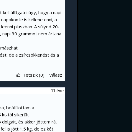
ell állítgatni úgy, hogy a napi
apokon le is kellene enni, a
 leenni pluszban. A súlyod 20-
ni, napi 30 grammot nem ártana
zamászhat.
ést, de a zsírcsökkenést és a
Tetszik (0)
Válasz
11 éve
a, beállítottam a
kt-tól sikerült
dolgait, és akkor jöttem rá,
l is jött 1.5 kg, de ez két