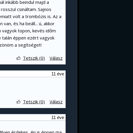
ál inkább beindul majd a
 rosszul csináltam. Sajnos
att volt a trombózis is. Az a
 van, és ha beáll... ú, akkor
em vagyok topon, kevés időm
de talán éppen ezért vagyok
zönöm a segítséget!
Tetszik (0)
Válasz
11 éve
Tetszik (0)
Válasz
11 éve
Milyen érdekes, én is éppen ma