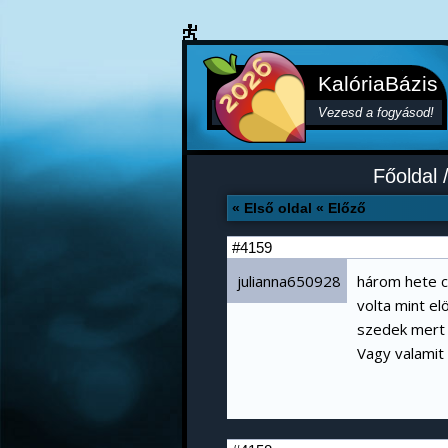
KalóriaBázis
Vezesd a fogyásod!
Főoldal
« Első oldal
« Előző
#4159
julianna650928
három hete cs
volta mint el
szedek mert 
Vagy valamit 