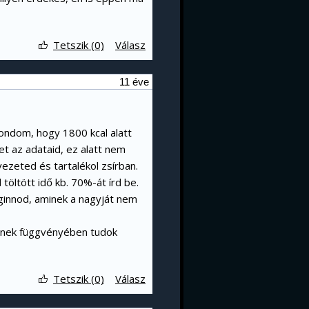
Tetszik (0)
Válasz
11 éve
mondom, hogy 1800 kcal alatt
et az adataid, ez alatt nem
zeted és tartalékol zsírban.
 töltött idő kb. 70%-át írd be.
meginnod, aminek a nagyját nem
Ennek függvényében tudok
Tetszik (0)
Válasz