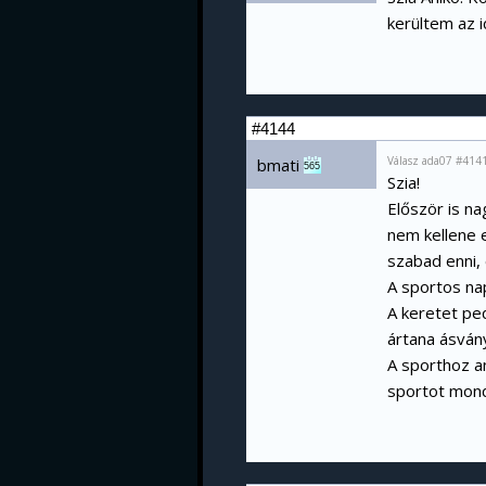
kerültem az 
#4144
Válasz ada07 #414
bmati
565
Szia!
Először is na
nem kellene e
szabad enni,
A sportos nap
A keretet ped
ártana ásvány
A sporthoz a
sportot mond