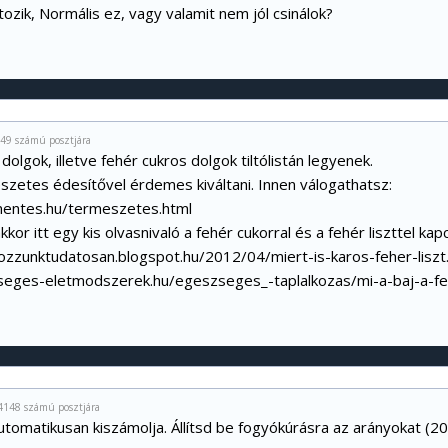
ozik, Normális ez, vagy valamit nem jól csinálok?
49 számú posztjára
 dolgok, illetve fehér cukros dolgok tiltólistán legyenek.
szetes édesítővel érdemes kiváltani. Innen válogathatsz:
mentes.hu/termeszetes.html
kkor itt egy kis olvasnivaló a fehér cukorral és a fehér liszttel kap
lkozzunktudatosan.blogspot.hu/2012/04/miert-is-karos-feher-liszt
seges-eletmodszerek.hu/egeszseges_-taplalkozas/mi-a-baj-a-fe
4148 számú posztjára
utomatikusan kiszámolja. Állítsd be fogyókúrásra az arányokat (2