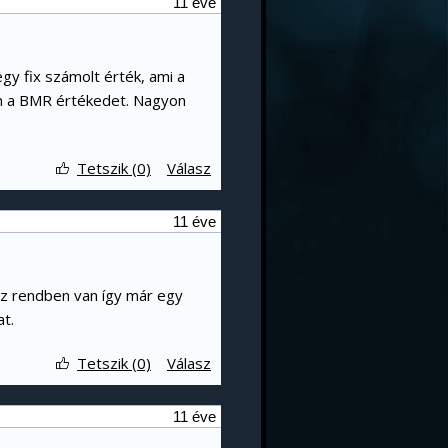
11 éve
gy fix számolt érték, ami a
em a BMR értékedet. Nagyon
Tetszik (0)
Válasz
11 éve
ez rendben van így már egy
t.
Tetszik (0)
Válasz
11 éve