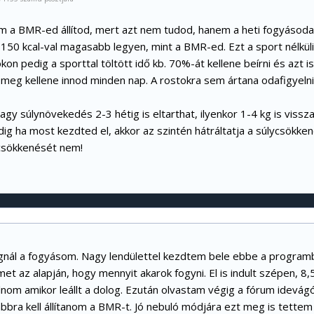
m a BMR-ed állítod, mert azt nem tudod, hanem a heti fogyásodat k
50 kcal-val magasabb legyen, mint a BMR-ed. Ezt a sport nélküli n
on pedig a sporttal töltött idő kb. 70%-át kellene beírni és azt is
n meg kellene innod minden nap. A rostokra sem ártana odafigyel
agy súlynövekedés 2-3 hétig is eltarthat, ilyenkor 1-4 kg is viss
ig ha most kezdted el, akkor az szintén hátráltatja a súlycsökken
csökkenését nem!
gnál a fogyásom. Nagy lendülettel kezdtem bele ebbe a programb
t az alapján, hogy mennyit akarok fogyni. El is indult szépen, 8,5 
om amikor leállt a dolog. Ezután olvastam végig a fórum idevágó 
ra kell állítanom a BMR-t. Jó nebuló módjára ezt meg is tettem fe