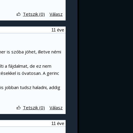
Tetszik (0)
Válasz
11 éve
er is szóba jöhet, illetve némi
íti a fájdalmat, de ez nem
ésekkel is óvatosan. A gerinc
s jobban tudsz haladni, addig
Tetszik (0)
Válasz
11 éve