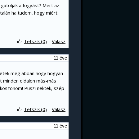
 gátolják a fogyást? Mert az
 talán ha tudom, hogy miért
Tetszik (0)
Válasz
11 éve
tenétek még abban hogy hogyan
rt minden oldalon más-más
 köszönöm! Puszi nektek, szép
Tetszik (0)
Válasz
11 éve