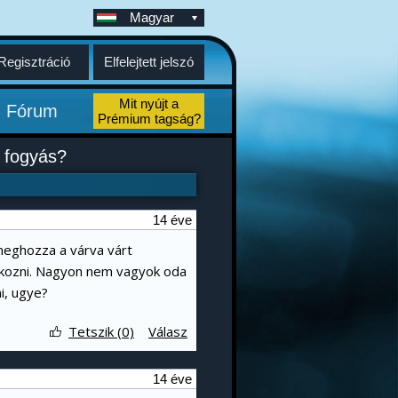
Magyar
Regisztráció
Elfelejtett jelszó
Mit nyújt a
Fórum
Prémium tagság?
 fogyás?
14 éve
eghozza a várva várt
 okozni. Nagyon nem vagyok oda
i, ugye?
Tetszik (0)
Válasz
14 éve