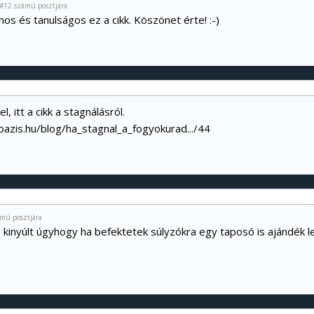
s #12 számú posztjára
s és tanulságos ez a cikk. Köszönet érte! :-)
l, itt a cikk a stagnálásról.
abazis.hu/blog/ha_stagnal_a_fogyokurad.../44
mú posztjára
kinyúlt úgyhogy ha befektetek súlyzókra egy taposó is ajándék l