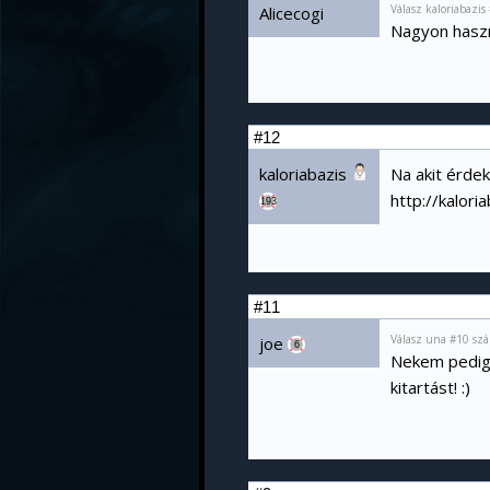
Válasz kaloriabazi
Alicecogi
Nagyon haszno
#12
kaloriabazis
Na akit érdeke
http://kalori
193
#11
Válasz una #10 szá
joe
6
Nekem pedig 
kitartást! :)