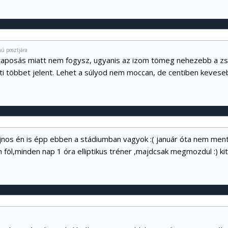
ú posztjára
taposás miatt nem fogysz, ugyanis az izom tömeg nehezebb a zsírn
nti többet jelent. Lehet a súlyod nem moccan, de centiben keves
ajnos én is épp ebben a stádiumban vagyok :( január óta nem ment
öl,minden nap 1 óra elliptikus tréner ,majdcsak megmozdul :) kita