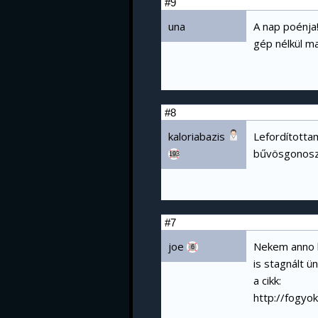
#9
una
A nap poénja
gép nélkül ma
#8
kaloriabazis
Lefordítottam
bűvösgonosz
193
#7
joe
Nekem anno k
6
is stagnált 
a cikk:
http://fogyo