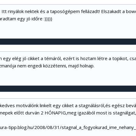
! Itt rinyálok nektek és a taposógépem fellázadt! Elszakadt a bo
radtam egy jó időre :)))))
 egy elég jó cikket a témáról, ezért is hoztam létre a topikot, cs
manója nem engedi közzétenni, majd holnap.
edves motiválónk linkelt egy cikket a stagnálásról,és egész bevá
ünnepek előtt durván 2 HÓNAPIG,meg igazából most is stagnálga
kura-tipp.blog.hu/2008/08/31/stagnal_a_fogyokurad_ime_nehany_