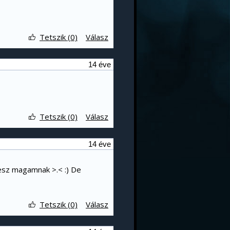
Tetszik (0)
Válasz
14 éve
Tetszik (0)
Válasz
14 éve
esz magamnak >.< :) De
Tetszik (0)
Válasz