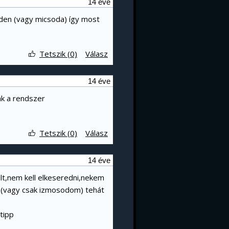
14 éve
wden (vagy micsoda) így most
Tetszik (0)
Válasz
14 éve
ak a rendszer
Tetszik (0)
Válasz
14 éve
lt,nem kell elkeseredni,nekem
t,(vagy csak izmosodom) tehát
tipp