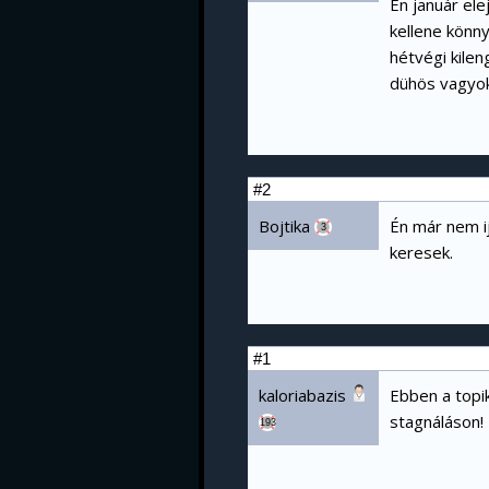
Én január ele
kellene könn
hétvégi kile
dühös vagyok
#2
Bojtika
Én már nem i
3
keresek.
#1
kaloriabazis
Ebben a topik
stagnáláson!
193