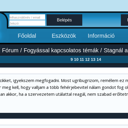
Belépés
Főoldal
Eszközök
Információ
/
Fórum
/
Fogyással kapcsolatos témák
/
Stagnál a
9
10
11
12
13
14
ikket, igyekszem megfogadni. Most ugribugrizom, remélem ez m
ár meg kell, hogy valljam a több fehérjebevitel nálam gondot fog
van akkor, ha a szervezetem utálattal reagál, nem szabad erőltetn