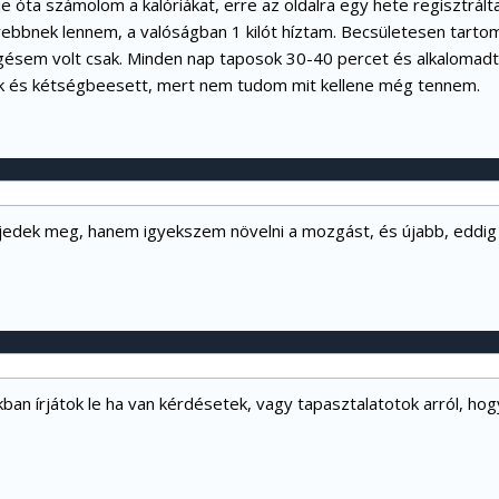
je óta számolom a kalóriákat, erre az oldalra egy hete regisztrált
yebbnek lennem, a valóságban 1 kilót híztam. Becsületesen tart
ngésem volt csak. Minden nap taposok 30-40 percet és alkalomadt
 és kétségbeesett, mert nem tudom mit kellene még tennem.
jedek meg, hanem igyekszem növelni a mozgást, és újabb, eddig
ban írjátok le ha van kérdésetek, vagy tapasztalatotok arról, hog