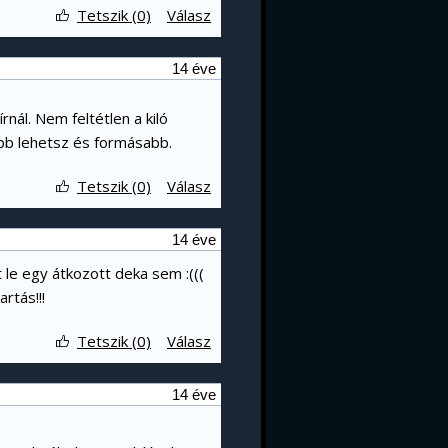
Tetszik (0)
Válasz
14 éve
ál. Nem feltétlen a kiló
ebb lehetsz és formásabb.
Tetszik (0)
Válasz
14 éve
 le egy átkozott deka sem :(((
rtás!!!
Tetszik (0)
Válasz
14 éve