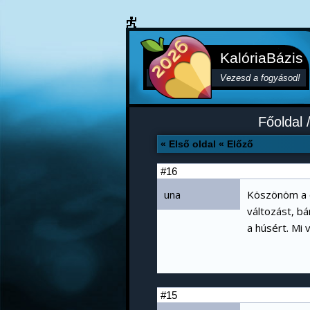
KalóriaBázis
Vezesd a fogyásod!
Főoldal
« Első oldal
« Előző
#16
una
Köszönöm a c
változást, b
a húsért. Mi 
#15