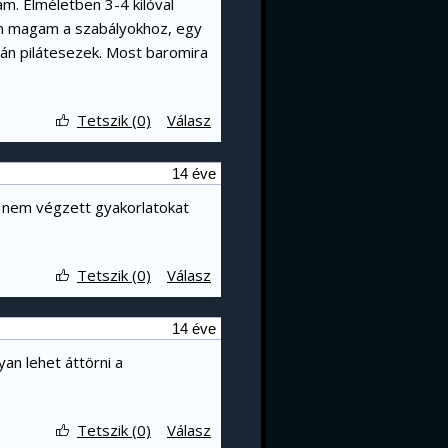
am. Elméletben 3-4 kilóval
om magam a szabályokhoz, egy
án pilátesezek. Most baromira
Tetszik (0)
Válasz
14 éve
 nem végzett gyakorlatokat
Tetszik (0)
Válasz
14 éve
yan lehet áttörni a
Tetszik (0)
Válasz