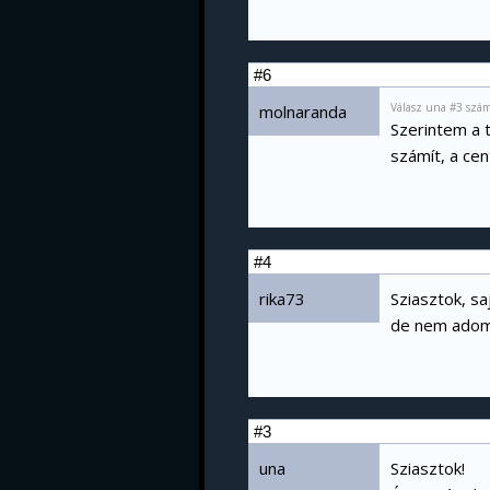
#6
Válasz una #3 szám
molnaranda
Szerintem a 
számít, a ce
#4
rika73
Sziasztok, s
de nem adom f
#3
una
Sziasztok!