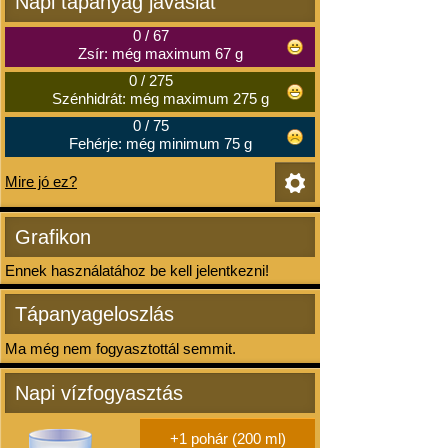
Napi tápanyag javaslat
0
/
67
Zsír: még maximum 67 g
0
/
275
Szénhidrát: még maximum 275 g
0
/
75
Fehérje: még minimum 75 g
Mire jó ez?
Grafikon
Ennek használatához be kell jelentkezni!
Tápanyageloszlás
Ma még nem fogyasztottál semmit.
Napi vízfogyasztás