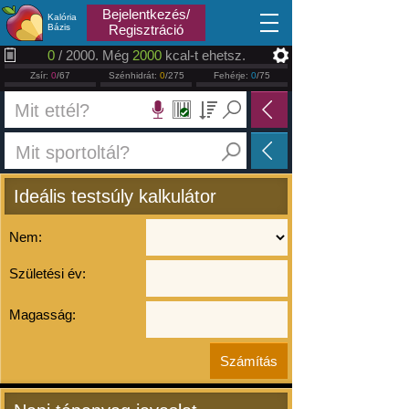
2026.08.07
Bejelentkezés/
Kalória
Bázis
Regisztráció
0
/ 2000. Még
2000
kcal-t ehetsz.
Zsír:
0
/67
Szénhidrát:
0
/275
Fehérje:
0
/75
Ideális testsúly kalkulátor
Nem:
Születési év:
Magasság: