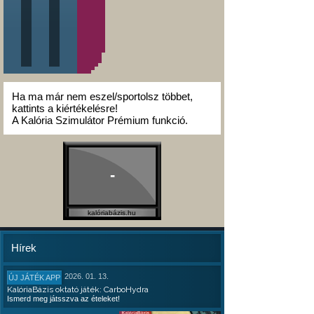
Ha ma már nem eszel/sportolsz többet,
kattints a kiértékelésre!
A Kalória Szimulátor Prémium funkció.
-
kalóriabázis.hu
Hírek
2026. 01. 13.
ÚJ JÁTÉK APP
KalóriaBázis oktató játék: CarboHydra
Ismerd meg játsszva az ételeket!