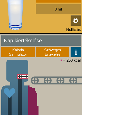
Nap kiértékelése
Kalória
Szöveges
Szimulátor
Értékelés