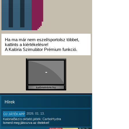
Ha ma már nem eszel/sportolsz többet,
kattints a kiértékelésre!
A Kalória Szimulátor Prémium funkció.
-
kalóriabázis.hu
Hírek
2026. 01. 13.
ÚJ JÁTÉK APP
KalóriaBázis oktató játék: CarboHydra
Ismerd meg játsszva az ételeket!