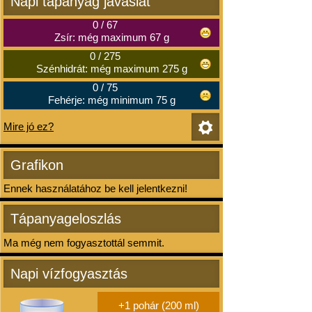
Napi tápanyag javaslat
0
/
67
Zsír: még maximum 67 g
0
/
275
Szénhidrát: még maximum 275 g
0
/
75
Fehérje: még minimum 75 g
Mire jó ez?
Grafikon
Ennek használatához be kell jelentkezni!
Tápanyageloszlás
Ma még nem fogyasztottál semmit.
Napi vízfogyasztás