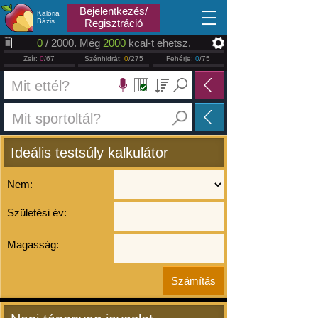
2026.08.06
Bejelentkezés/
Kalória
Bázis
Regisztráció
0
/ 2000. Még
2000
kcal-t ehetsz.
Zsír:
0
/67
Szénhidrát:
0
/275
Fehérje:
0
/75
Ideális testsúly kalkulátor
Nem:
Születési év:
Magasság: