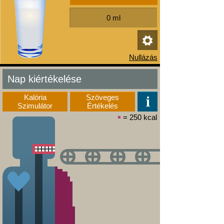
Nap kiértékelése
Kalória
Szöveges
Szimulátor
Értékelés