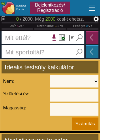
2026.08.06
Bejelentkezés/
Kalória
Bázis
Regisztráció
0
/ 2000. Még
2000
kcal-t ehetsz.
Zsír:
0
/67
Szénhidrát:
0
/275
Fehérje:
0
/75
Ideális testsúly kalkulátor
Nem:
Születési év:
Magasság: