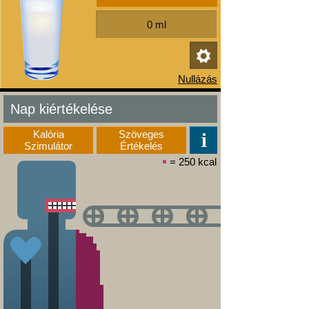
Nap kiértékelése
Kalória
Szöveges
Szimulátor
Értékelés