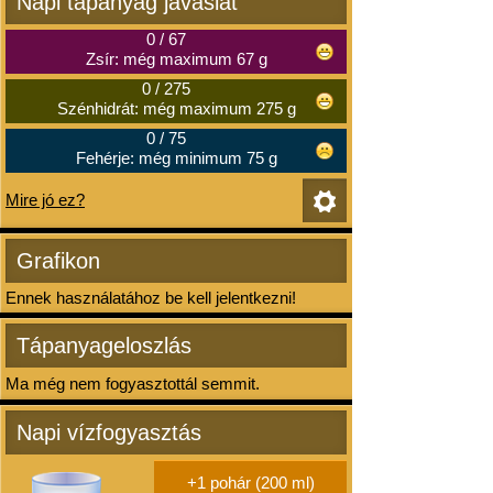
Napi tápanyag javaslat
0
/
67
Zsír: még maximum 67 g
0
/
275
Szénhidrát: még maximum 275 g
0
/
75
Fehérje: még minimum 75 g
Mire jó ez?
Grafikon
Ennek használatához be kell jelentkezni!
Tápanyageloszlás
Ma még nem fogyasztottál semmit.
Napi vízfogyasztás