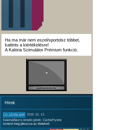
Ha ma már nem eszel/sportolsz többet,
kattints a kiértékelésre!
A Kalória Szimulátor Prémium funkció.
-
kalóriabázis.hu
Hírek
2026. 01. 13.
ÚJ JÁTÉK APP
KalóriaBázis oktató játék: CarboHydra
Ismerd meg játsszva az ételeket!