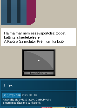
Ha ma már nem eszel/sportolsz többet,
kattints a kiértékelésre!
A Kalória Szimulátor Prémium funkció.
-
kalóriabázis.hu
Hírek
2026. 01. 13.
ÚJ JÁTÉK APP
KalóriaBázis oktató játék: CarboHydra
Ismerd meg játsszva az ételeket!