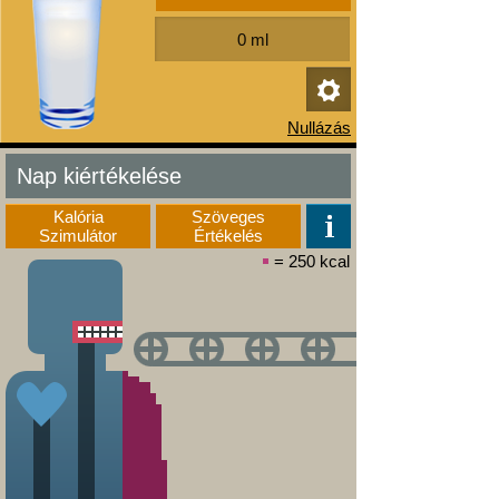
Nap kiértékelése
Kalória
Szöveges
Szimulátor
Értékelés