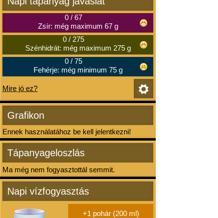
Napi tápanyag javaslat
0
/
67
Zsír: még maximum 67 g
0
/
275
Szénhidrát: még maximum 275 g
0
/
75
Fehérje: még minimum 75 g
Mire jó ez?
Grafikon
Ennek használatához be kell jelentkezni!
Tápanyageloszlás
Ma még nem fogyasztottál semmit.
Napi vízfogyasztás