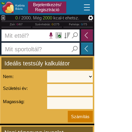
2026.08.07
Bejelentkezés/
Kalória
Bázis
Regisztráció
0
/ 2000. Még
2000
kcal-t ehetsz.
Zsír:
0
/67
Szénhidrát:
0
/275
Fehérje:
0
/75
Ideális testsúly kalkulátor
Nem:
Születési év:
Magasság: