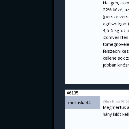
Ha igen, akko
22% közé, az
(persze verse
egészséges). 
4,5-5 kg-ot j
izomvesztés l
tömegnöveléss
felszedni ke
kellene sok zs
jobban kinézn
#6135
Válasz bmati #6126
mokuska44
Megmértük a t
hány kilót kel