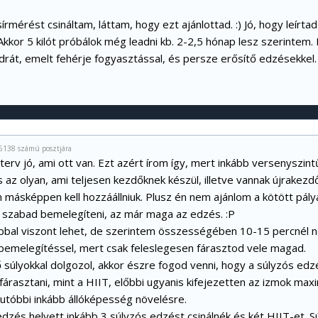
sírmérést csináltam, láttam, hogy ezt ajánlottad. :) Jó, hogy leírt
 Akkor 5 kilót próbálok még leadni kb. 2-2,5 hónap lesz szerintem.
drát, emelt fehérje fogyasztással, és persze erősítő edzésekkel.
#6138 számú posztjára
erv jó, ami ott van. Ezt azért írom így, mert inkább versenyszin
az olyan, ami teljesen kezdőknek készül, illetve vannak újrakezd
n másképpen kell hozzáállniuk. Plusz én nem ajánlom a kötött pál
 szabad bemelegíteni, az már maga az edzés. :P
bal viszont lehet, de szerintem összességében 10-15 percnél
a bemelegítéssel, mert csak feleslegesen fárasztod vele magad.
 súlyokkal dolgozol, akkor észre fogod venni, hogy a súlyzós e
fárasztani, mint a HIIT, előbbi ugyanis kifejezetten az izmok maxi
g utóbbi inkább állóképesség növelésre.
dzés helyett inkább 3 súlyzós edzést csinálnék és két HIIT-et. S