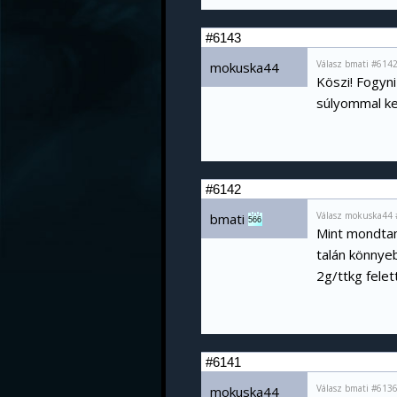
#6143
Válasz bmati #6142
mokuska44
Köszi! Fogyni
súlyommal ke
#6142
Válasz mokuska44 
bmati
566
Mint mondtam,
talán könnye
2g/ttkg felet
#6141
Válasz bmati #6136
mokuska44