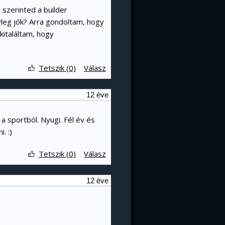
 szerinted a builder
leg jók? Arra gondoltam, hogy
kitaláltam, hogy
Tetszik (0)
Válasz
12 éve
a sportból. Nyugi. Fél év és
. :)
Tetszik (0)
Válasz
12 éve