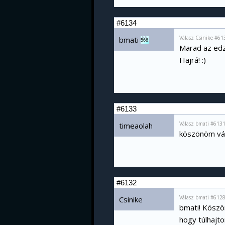
#6134
Válasz Csinike #61
bmati
566
Marad az edze
Hajrá! :)
#6133
Válasz bmati #6131
timeaolah
köszönöm vá
#6132
Válasz bmati #6128
Csinike
bmati! Kösz
hogy túlhajt