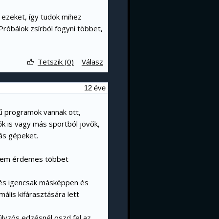
ad ezeket, így tudok mihez
 Próbálok zsírból fogyni többet,
Tetszik (0)
Válasz
12 éve
tű programok vannak ott,
ők is vagy más sportból jövők,
yás gépeket.
 nem érdemes többet
dzés igencsak másképpen és
mális kifárasztására lett
úlyzós edzésnél oszd fel az