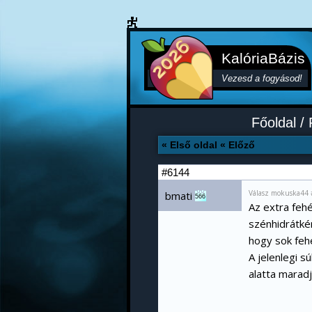
KalóriaBázis
Vezesd a fogyásod!
Főoldal
/
« Első oldal
« Előző
#6144
Válasz mokuska44 
bmati
566
Az extra fehé
szénhidrátkén
hogy sok feh
A jelenlegi s
alatta maradj