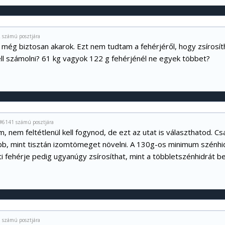
 számú posztjára
 még biztosan akarok. Ezt nem tudtam a fehérjéről, hogy zsírosítha
ll számolni? 61 kg vagyok 122 g fehérjénél ne egyek többet?
#6141 számú posztjára
 nem feltétlenül kell fogynod, de ezt az utat is választhatod. Csak
bb, mint tisztán izomtömeget növelni. A 130g-os minimum szénhidr
ti fehérje pedig ugyanúgy zsírosíthat, mint a többletszénhidrát be
 számú posztjára