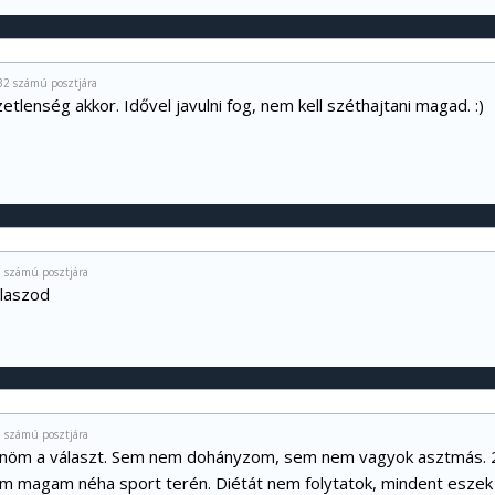
32 számú posztjára
tlenség akkor. Idővel javulni fog, nem kell széthajtani magad. :)
 számú posztjára
laszod
 számú posztjára
önöm a választ. Sem nem dohányzom, sem nem vagyok asztmás. 
om magam néha sport terén. Diétát nem folytatok, mindent eszek 