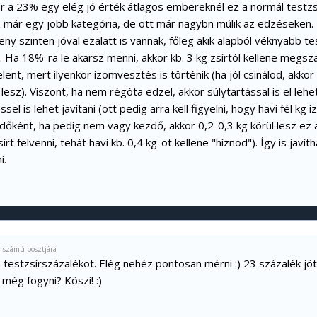
r a 23% egy elég jó érték átlagos embereknél ez a normál testzsí
 már egy jobb kategória, de ott már nagybn múlik az edzéseken
ny szinten jóval ezalatt is vannak, főleg akik alapból véknyabb t
Ha 18%-ra le akarsz menni, akkor kb. 3 kg zsírtól kellene megsza
elent, mert ilyenkor izomvesztés is történik (ha jól csinálod, akko
esz). Viszont, ha nem régóta edzel, akkor súlytartással is el lehet é
el is lehet javítani (ott pedig arra kell figyelni, hogy havi fél k
zdőként, ha pedig nem vagy kezdő, akkor 0,2-0,3 kg körül lesz ez
írt felvenni, tehát havi kb. 0,4 kg-ot kellene "híznod"). Így is javíth
i.
 számú posztjára
estzsírszázalékot. Elég nehéz pontosan mérni :) 23 százalék jött
l még fogyni? Köszi! :)