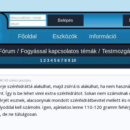
Belépés
Főoldal
Eszközök
Információ
Fórum
/
Fogyással kapcsolatos témák
/
Testmozgás
1
2
3
4
5
6
7
8
9
10
#6143 számú posztjára
rje szénhidráttá alakulhat, majd zsírrá is alakulhat, ha nem haszná
t. Így is be lehet vinni extra szénhidrátot. Sokan nem számolnak 
érjét esznek, alacsonynak mondott szénhidrátbevitel mellett és 
úlyoddal kell számolni. Igen, ajánlatos lenne 110-120 gramm fehérj
, de ne túlságosan.