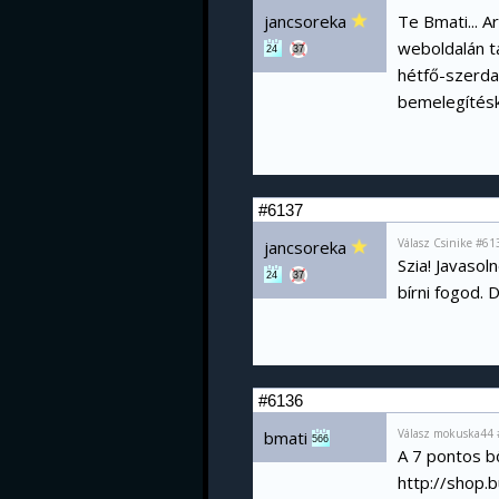
jancsoreka
Te Bmati... 
weboldalán t
24
37
hétfő-szerda
bemelegítésk
#6137
Válasz Csinike #61
jancsoreka
Szia! Javasol
24
37
bírni fogod. 
#6136
Válasz mokuska44 
bmati
566
A 7 pontos b
http://shop.