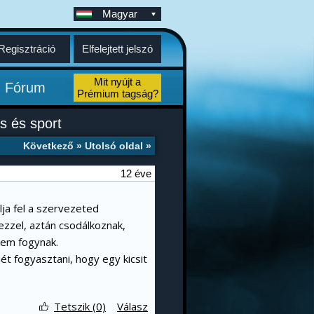
Magyar
Regisztráció
Elfelejtett jelszó
Mit nyújt a
Fórum
Prémium tagság?
 és sport
Következő »
Utolsó oldal »
12 éve
lja fel a szervezeted
ezzel, aztán csodálkoznak,
nem fogynak.
ét fogyasztani, hogy egy kicsit
Tetszik (0)
Válasz