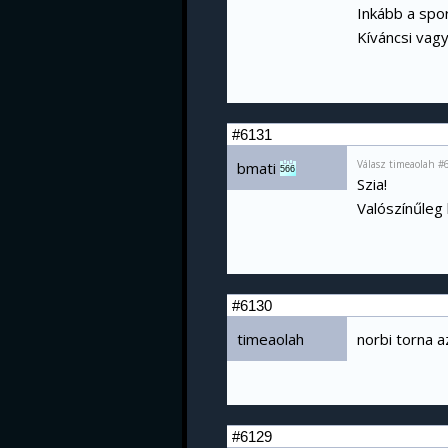
Inkább a spo
Kíváncsi vag
#6131
Válasz timeaolah #
bmati
566
Szia!
Valószínűleg 
#6130
timeaolah
norbi torna a
#6129