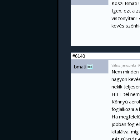
Köszi Bmati !
Igen, ezt a z
viszonyítani!
kevés szénhi
#6140
Válasz jancsoreka 
bmati
566
Nem minden t
nagyon kevés 
nekik teljese
HIIT-tel nem
Könnyű aerob
foglalkozni 
Ha megfelelő
jobban fog el
kitalálva, mí
Két súlyzós e