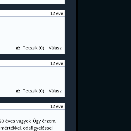
12 éve
Tetszik (0)
Válasz
12 éve
Tetszik (0)
Válasz
12 éve
20 éves vagyok. Úgy érzem,
mértékkel, odafigyeléssel.