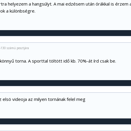
rtra helyezem a hangsúlyt. A mai edzésem után órákkal is érzem a
yok a különbségre.
6130 számú posztjára
könnyű torna. A sporttal töltött idő kb. 70%-át írd csak be.
z elsö videoja az milyen tornának felel meg