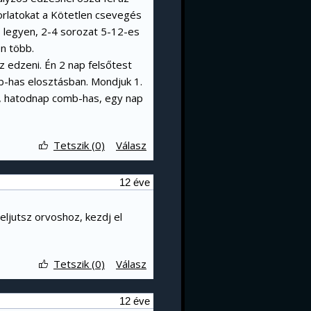
orlatokat a Kötetlen csevegés
 legyen, 2-4 sorozat 5-12-es
n több.
 edzeni. Én 2 nap felsőtest
omb-has elosztásban. Mondjuk 1.
t, hatodnap comb-has, egy nap
Tetszik (0)
Válasz
12 éve
eljutsz orvoshoz, kezdj el
Tetszik (0)
Válasz
12 éve