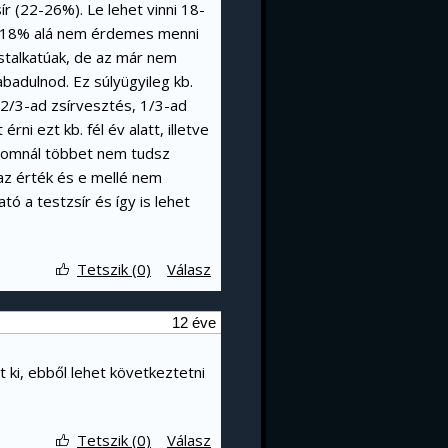
r (22-26%). Le lehet vinni 18-
. 18% alá nem érdemes menni
estalkatúak, de az már nem
badulnod. Ez súlyügyileg kb.
r 2/3-ad zsírvesztés, 1/3-ad
rni ezt kb. fél év alatt, illetve
g izomnál többet nem tudsz
 az érték és e mellé nem
ató a testzsír és így is lehet
Tetszik (0)
Válasz
12 éve
 ki, ebből lehet következtetni
Tetszik (0)
Válasz