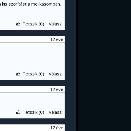
 kis szorítást a mellkasomban.
Tetszik (0)
Válasz
12 éve
Tetszik (0)
Válasz
12 éve
Tetszik (0)
Válasz
12 éve