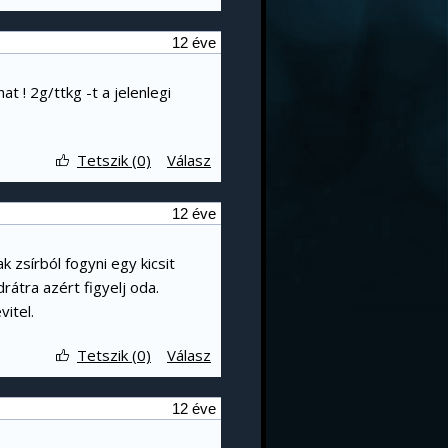
12 éve
t ! 2g/ttkg -t a jelenlegi
Tetszik (0)
Válasz
12 éve
 zsírból fogyni egy kicsit
átra azért figyelj oda.
vitel.
Tetszik (0)
Válasz
12 éve