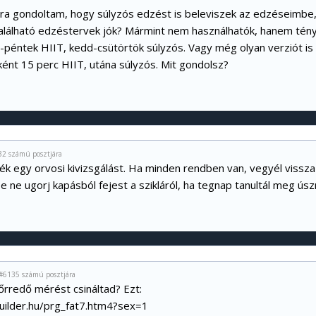
Arra gondoltam, hogy súlyzós edzést is beleviszek az edzéseimbe,
alálható edzéstervek jók? Mármint nem használhatók, hanem tény
-péntek HIIT, kedd-csütörtök súlyzós. Vagy még olyan verziót is 
ént 15 perc HIIT, utána súlyzós. Mit gondolsz?
32 számú posztjára
nék egy orvosi kivizsgálást. Ha minden rendben van, vegyél vissza 
De ne ugorj kapásból fejest a szikláról, ha tegnap tanultál meg úszni
#6135 számú posztjára
őrredő mérést csináltad? Ezt:
builder.hu/prg_fat7.htm4?sex=1