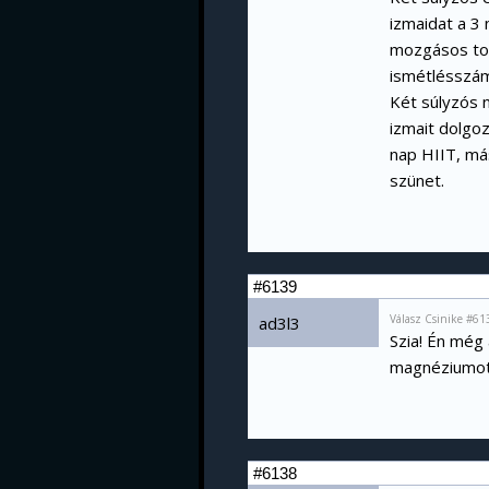
izmaidat a 3
mozgásos top
ismétlésszám
Két súlyzós 
izmait dolgoz
nap HIIT, má
szünet.
#6139
Válasz Csinike #61
ad3l3
Szia! Én még 
magnéziumot
#6138