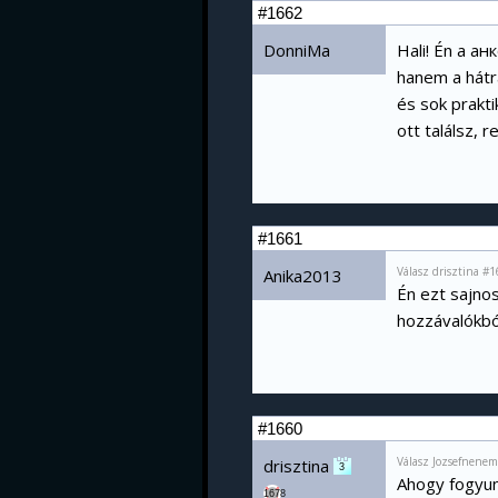
#1662
DonniMa
Hali! Én a ан
hanem a hátrá
és sok prakti
ott találsz, 
#1661
Válasz drisztina #
Anika2013
Én ezt sajnos
hozzávalókbó
#1660
Válasz Jozsefnene
drisztina
3
Ahogy fogyun
1678