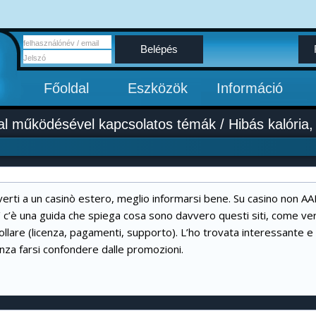
Belépés
Főoldal
Eszközök
Információ
al működésével kapcsolatos témák
/
Hibás kalória
iverti a un casinò estero, meglio informarsi bene. Su casino non 
/
c’è una guida che spiega cosa sono davvero questi siti, come verifi
ollare (licenza, pagamenti, supporto). L’ho trovata interessante e la
za farsi confondere dalle promozioni.