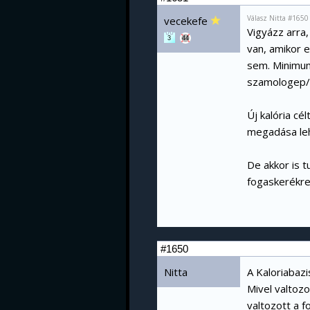
Válasz Nitta #1650
vecekefe
Vigyázz arra,
3
44
van, amikor 
sem. Minimum
szamologep/
Új kalória cé
megadása le
De akkor is t
fogaskerékr
#1650
Nitta
A Kaloriabaz
Mivel valtozo
valtozott a 