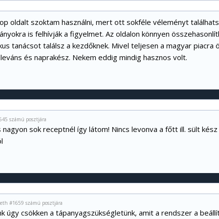
кор oldalt szoktam használni, mert ott sokféle véleményt találhat
nyokra is felhívják a figyelmet. Az oldalon könnyen összehasonlí
kus tanácsot találsz a kezdőknek. Mivel teljesen a magyar piacra
releváns és naprakész. Nekem eddig mindig hasznos volt.
1645 számú posztjára
 nagyon sok receptnél így látom! Nincs levonva a főtt ill. sült kész
l
meth #1659 számú posztjára
k úgy csökken a tápanyagszükségletünk, amit a rendszer a beállít