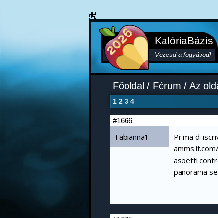
KalóriaBázis
Vezesd a fogyásod!
Főoldal
/
Fórum
/
Az old
1
2
3
4
#1666
Fabianna1
Prima di iscr
amms.it.com
aspetti contr
panorama sen