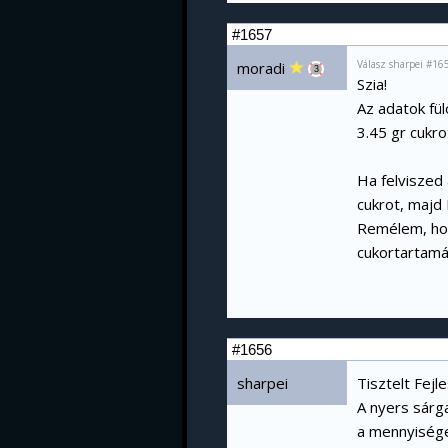
#1657
Válasz sharpei #16
moradi
3
Szia!
Az adatok fül
3.45 gr cukro
Ha felviszed 
cukrot, majd 
Remélem, hogy
cukortartamát
#1656
sharpei
Tisztelt Fej
A nyers sárg
a mennyiséget