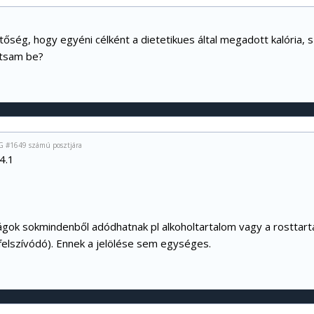
tőség, hogy egyéni célként a dietetikues által megadott kalória, s
ítsam be?
 #1649 számú posztjára
4.1
ágok sokmindenből adódhatnak pl alkoholtartalom vagy a rosttart
felszívódó). Ennek a jelölése sem egységes.