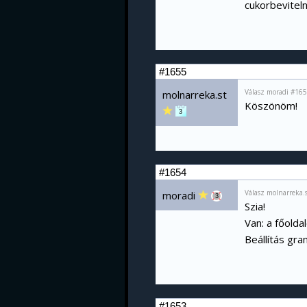
cukorbevitel
#1655
Válasz moradi #165
molnarreka.st
Köszönöm!
3
#1654
Válasz molnarreka.
moradi
3
Szia!
Van: a főolda
Beállítás gr
#1653