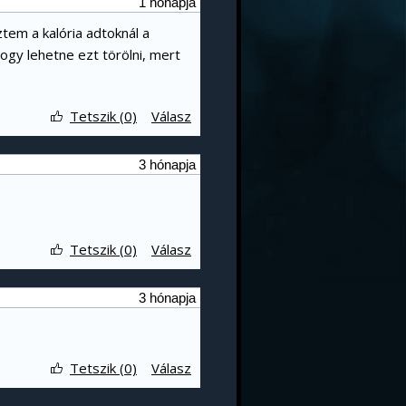
1 hónapja
ztem a kalória adtoknál a
Hogy lehetne ezt törölni, mert
Tetszik (0)
Válasz
3 hónapja
Tetszik (0)
Válasz
3 hónapja
Tetszik (0)
Válasz