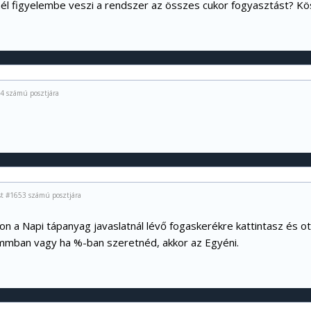
nél figyelembe veszi a rendszer az összes cukor fogyasztást? K
4 számú posztjára
st #1653 számú posztjára
lon a Napi tápanyag javaslatnál lévő fogaskerékre kattintasz és ot
ammban vagy ha %-ban szeretnéd, akkor az Egyéni.