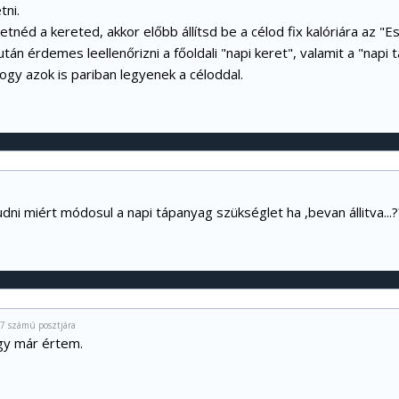
tni.
etnéd a kereted, akkor előbb állítsd be a célod fix kalóriára az "Esz
án érdemes leellenőrizni a főoldali "napi keret", valamit a "napi 
 hogy azok is pariban legyenek a céloddal.
ni miért módosul a napi tápanyag szükséglet ha ,bevan állitva...?
7 számú posztjára
gy már értem.