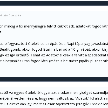
56 számú posztjára
ön mindig a fix mennyiségre felvitt cukrot stb. adatokat fogod látn
t.
az elfogyasztott ételekhez a répát és a Napi tápanyag javaslatná
Beállít gomb, akkor fogod látni, ha beírod a 10 gr répát, akkor kiírj
 ez így érthető. Tehát az Adatoknál csak a felvitt alapadatokat l
 a bepipálás után fogod látni (mást is be tudsz pipálni pl. rost stb
lesztő! Az egyes ételeknél ugyanazt a cukor mennyiséget számolja
arépánál vettem észre, hogy nem változik az "Adatok" fül alatt a
. Ez direkt van így, mert az csak tájékoztató jellegű? Ennek elle