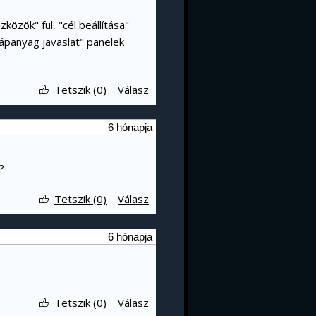
közök" fül, "cél beállítása"
tápanyag javaslat" panelek
Tetszik (0)
Válasz
6 hónapja
?
Tetszik (0)
Válasz
6 hónapja
Tetszik (0)
Válasz