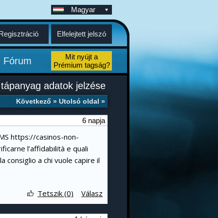
Magyar
Regisztráció
Elfelejtett jelszó
Mit nyújt a
Fórum
Prémium tagság?
, tápanyag adatok jelzése
Következő »
Utolsó oldal »
6 napja
AAMS
https://casinos-non-
carne l’affidabilità e quali
 consiglio a chi vuole capire il
Tetszik (0)
Válasz