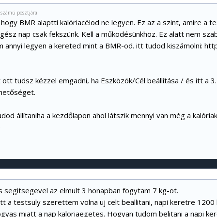
 számú posztjára
 hogy BMR alaptti kalóriacélod ne legyen. Ez az a szint, amire a 
egész nap csak fekszünk. Kell a működésünkhöz. Ez alatt nem sza
 annyi legyen a kereted mint a BMR-od. itt tudod kiszámolni:
htt
lt ott tudsz kézzel emgadni, ha Eszközök/Cél beállítása / és itt a 3
hetőséget.
udod állítaniha a kezdőlapon ahol látszik mennyi van még a kalóri
e
is segitsegevel az elmult 3 honapban fogytam 7 kg-ot.
tt a testsuly szerettem volna uj celt beallitani, napi keretre 120
fogyas miatt a nap kaloriaegetes. Hogyan tudom belitani a napi k