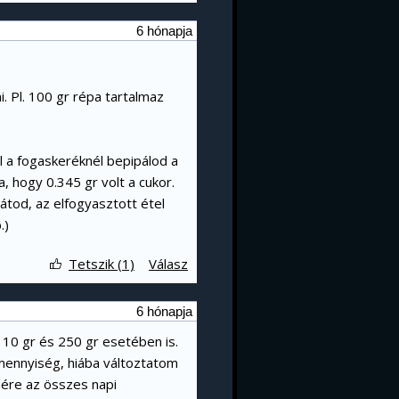
6 hónapja
i. Pl. 100 gr répa tartalmaz
l a fogaskeréknél bepipálod a
a, hogy 0.345 gr volt a cukor.
átod, az elfogyasztott étel
.)
Tetszik (1)
Válasz
6 hónapja
 10 gr és 250 gr esetében is.
 mennyiség, hiába változtatom
nére az összes napi