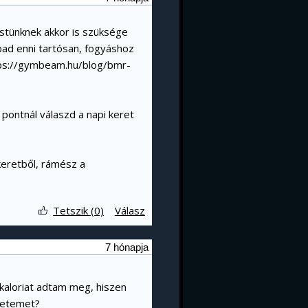
testünknek akkor is szüksége
bad enni tartósan, fogyáshoz
ps://gymbeam.hu/blog/bmr-
. pontnál válaszd a napi keret
akeretből, rámész a
Tetszik (0)
Válasz
7 hónapja
0 kaloriat adtam meg, hiszen
eretemet?