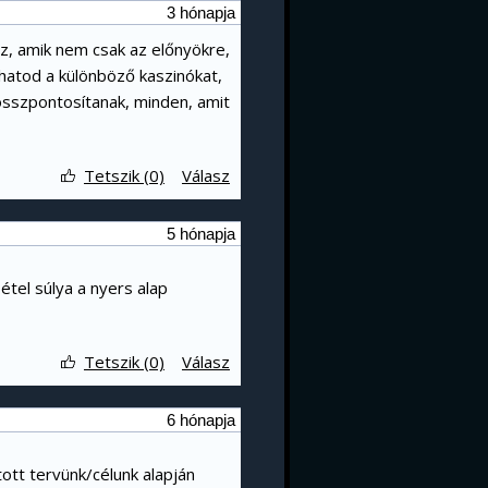
3 hónapja
sz, amik nem csak az előnyökre,
thatod a különböző kaszinókat,
 összpontosítanak, minden, amit
Tetszik (0)
Válasz
5 hónapja
 étel súlya a nyers alap
Tetszik (0)
Válasz
6 hónapja
ott tervünk/célunk alapján