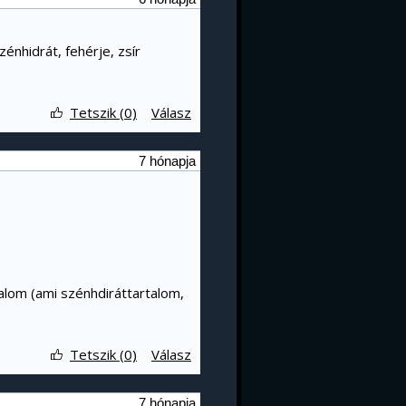
zénhidrát, fehérje, zsír
Tetszik (0)
Válasz
7 hónapja
alom (ami szénhdiráttartalom,
Tetszik (0)
Válasz
7 hónapja