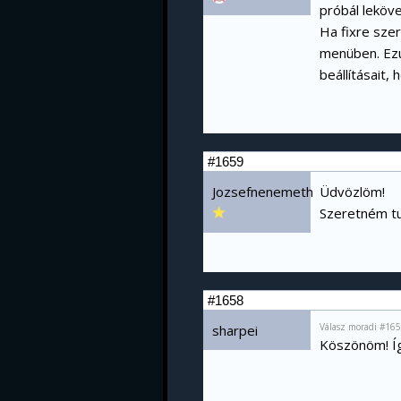
próbál leköve
Ha fixre szer
menüben. Ezut
beállításait,
#1659
Jozsefnenemeth
Üdvözlöm!
Szeretném tud
#1658
Válasz moradi #165
sharpei
Köszönöm! Í