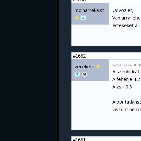
molnarreka.st
Üdvözlet,
Van arra lehe
3
értékeket áll
#1652
Válasz LazlowHUNG
vecekefe
A szénhidrát 
3
44
A fehérje 4.2
A zsír 9.3
A pontatlans
viszont nem 
#1651