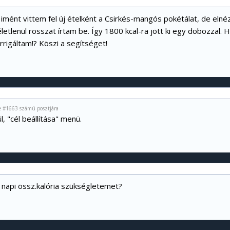
 imént vittem fel új ételként a Csirkés-mangós pokétálat, de elné
etlenül rosszat írtam be. Így 1800 kcal-ra jött ki egy dobozzal. 
rigáltam!? Köszi a segítséget!
ne #1663 számú posztjára
l, "cél beállítása" menü.
 napi össz.kalória szükségletemet?