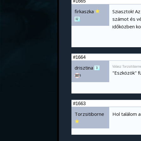
#1665
firkaszka
Sziasztok! Az
számot és vél
32
időközben kor
#1664
Válasz Torzsitibor
drisztina
3
"Eszközök" fü
1678
#1663
Torzsitiborne
Hol találom a